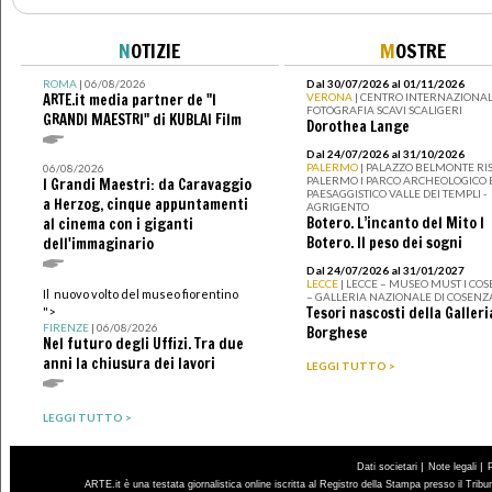
N
OTIZIE
M
OSTRE
ROMA
| 06/08/2026
Dal 30/07/2026 al 01/11/2026
ARTE.it media partner de "I
VERONA
| CENTRO INTERNAZIONAL
FOTOGRAFIA SCAVI SCALIGERI
GRANDI MAESTRI" di KUBLAI Film
Dorothea Lange
Dal 24/07/2026 al 31/10/2026
PALERMO
| PALAZZO BELMONTE RIS
06/08/2026
PALERMO I PARCO ARCHEOLOGICO 
I Grandi Maestri: da Caravaggio
PAESAGGISTICO VALLE DEI TEMPLI -
a Herzog, cinque appuntamenti
AGRIGENTO
Botero. L’incanto del Mito I
al cinema con i giganti
Botero. Il peso dei sogni
dell'immaginario
Dal 24/07/2026 al 31/01/2027
LECCE
| LECCE – MUSEO MUST I CO
Il nuovo volto del museo fiorentino
– GALLERIA NAZIONALE DI COSENZ
Tesori nascosti della Galleri
">
FIRENZE
| 06/08/2026
Borghese
Nel futuro degli Uffizi. Tra due
anni la chiusura dei lavori
LEGGI TUTTO >
LEGGI TUTTO >
|
|
Dati societari
Note legali
ARTE.it è una testata giornalistica online iscritta al Registro della Stampa presso il Trib