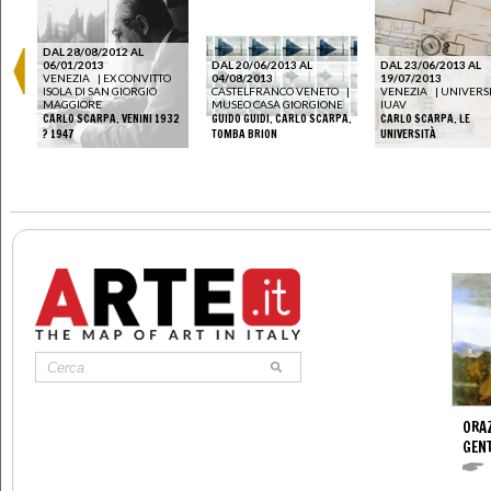
DAL 28/08/2012 AL
06/01/2013
DAL 20/06/2013 AL
DAL 23/06/2013 AL
VENEZIA
|
EX CONVITTO
04/08/2013
19/07/2013
ISOLA DI SAN GIORGIO
CASTELFRANCO VENETO
|
VENEZIA
|
UNIVERS
MAGGIORE
MUSEO CASA GIORGIONE
IUAV
CARLO SCARPA. VENINI 1932
GUIDO GUIDI. CARLO SCARPA.
CARLO SCARPA. LE
? 1947
TOMBA BRION
UNIVERSITÀ
ORAZ
GENT