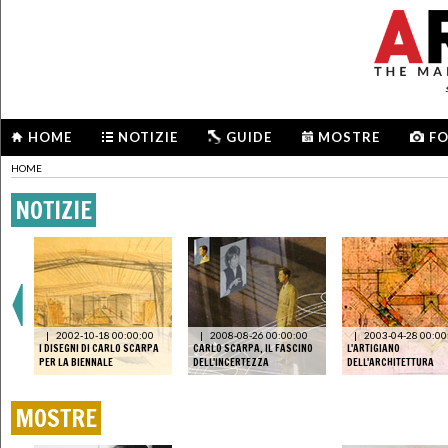
HOME
NOTIZIE
GUIDE
MOSTRE
F
HOME
NOTIZIE
|
2002-10-18 00:00:00
|
2008-08-26 00:00:00
|
2003-04-28 00:00
Y,
I DISEGNI DI CARLO SCARPA
CARLO SCARPA, IL FASCINO
L'ARTIGIANO
PER LA BIENNALE
DELL'INCERTEZZA
DELL'ARCHITETTURA
MOSTRE