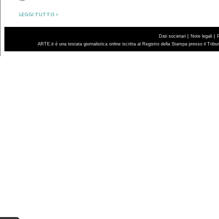
LEGGI TUTTO >
|
|
Dati societari
Note legali
ARTE.it è una testata giornalistica online iscritta al Registro della Stampa presso il Trib