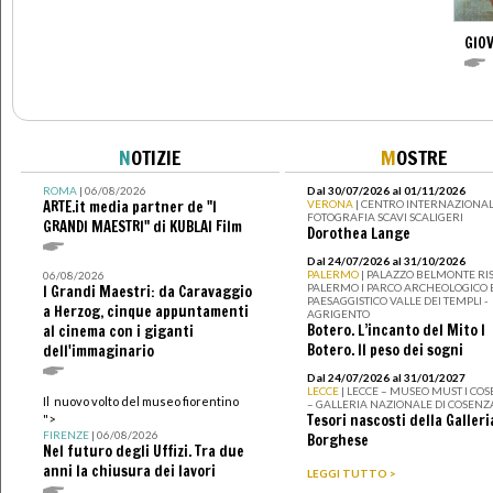
GIOV
N
OTIZIE
M
OSTRE
ROMA
| 06/08/2026
Dal 30/07/2026 al 01/11/2026
ARTE.it media partner de "I
VERONA
| CENTRO INTERNAZIONAL
FOTOGRAFIA SCAVI SCALIGERI
GRANDI MAESTRI" di KUBLAI Film
Dorothea Lange
Dal 24/07/2026 al 31/10/2026
PALERMO
| PALAZZO BELMONTE RIS
06/08/2026
PALERMO I PARCO ARCHEOLOGICO 
I Grandi Maestri: da Caravaggio
PAESAGGISTICO VALLE DEI TEMPLI -
a Herzog, cinque appuntamenti
AGRIGENTO
Botero. L’incanto del Mito I
al cinema con i giganti
Botero. Il peso dei sogni
dell'immaginario
Dal 24/07/2026 al 31/01/2027
LECCE
| LECCE – MUSEO MUST I CO
Il nuovo volto del museo fiorentino
– GALLERIA NAZIONALE DI COSENZ
Tesori nascosti della Galleri
">
FIRENZE
| 06/08/2026
Borghese
Nel futuro degli Uffizi. Tra due
anni la chiusura dei lavori
LEGGI TUTTO >