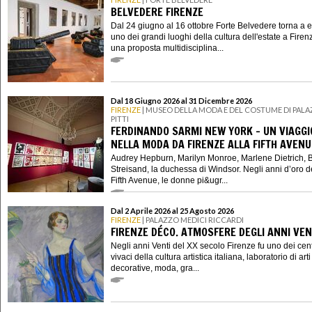
BELVEDERE FIRENZE
Dal 24 giugno al 16 ottobre Forte Belvedere torna a 
uno dei grandi luoghi della cultura dell'estate a Firen
una proposta multidisciplina...
Dal 18 Giugno 2026 al 31 Dicembre 2026
FIRENZE
| MUSEO DELLA MODA E DEL COSTUME DI PAL
PITTI
FERDINANDO SARMI NEW YORK - UN VIAGGI
NELLA MODA DA FIRENZE ALLA FIFTH AVENU
Audrey Hepburn, Marilyn Monroe, Marlene Dietrich, 
Streisand, la duchessa di Windsor. Negli anni d’oro d
Fifth Avenue, le donne pi&ugr...
Dal 2 Aprile 2026 al 25 Agosto 2026
FIRENZE
| PALAZZO MEDICI RICCARDI
FIRENZE DÉCO. ATMOSFERE DEGLI ANNI VEN
Negli anni Venti del XX secolo Firenze fu uno dei cent
vivaci della cultura artistica italiana, laboratorio di arti
decorative, moda, gra...