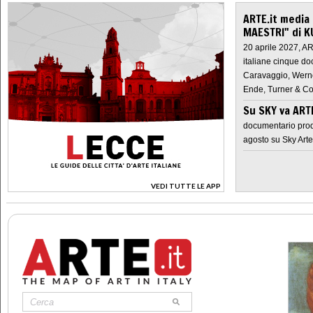
ARTE.it media
MAESTRI" di K
20 aprile 2027, A
italiane cinque do
Caravaggio, Werne
Ende, Turner & Co
Su SKY va AR
documentario prod
agosto su Sky Arte
VEDI TUTTE LE APP
>