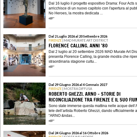
Dal 16 luglio il progetto espositivo Drama: Four Acts s
arricchisce di un nuovo capitolo con l'apertura al pubb
No Heroes, la mostra dedicata ...
Dal 2 Luglio 2026 al 20 Settembre 2026
FIRENZE
| MAD MURATE ART DISTRICT
FLORENCE CALLING. ANNI ’80
Dal 2 luglio al 20 settembre 2026 MAD Murate Art Dist
presenta Florence Calling, la grande mostra che riper
straordinaria stagione cultu...
Dal 29 Giugno 2026 al 4 Gennaio 2027
FIRENZE
| MOSTRA DIFFUSA
ROBERTO GHEZZI. ARNO - STORIE DI
RICONCILIAZIONE TRA FIRENZE E IL SUO FIU
Sono state immerse questa mattina nelle acque dell’
tele dell’artista Roberto Ghezzi, dando ufficialmente 
“ARNO &ndas...
Dal 24 Giugno 2026 al 16 Ottobre 2026
FIRENZE
| FORTE BELVEDERE