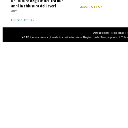
Nel futuro degli Uffizi. Tra due
anni la chiusura dei lavori
LEGGI TUTTO >
LEGGI TUTTO >
|
|
Dati societari
Note legali
ARTE.it è una testata giornalistica online iscritta al Registro della Stampa presso il Trib