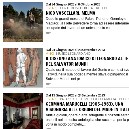
Dal 24 Giugno 2023 al 8 Ottobre 2023
FIRENZE
| FORTE BELVEDERE E ALTRE SEDI
NICO VASCELLARI. MELMA
Dopo le grandi mostre di Fabre, Penone, Gormley e
Mattiacci, il Forte Belvedere torna ad essere interam
occupato dal lavoro di un unico artista co...
Dal 24 Giugno 2023 al 23 Settembre 2023
VINCI
| MUSEO LEONARDIANO
IL DISEGNO ANATOMICO DI LEONARDO AL T
DEL SALVATOR MUNDI
Quale era il metodo di lavoro del Genio e come si sv
l’attività nella sua bottega mentre stava dipingendo il
Salvator Mundi, nei pr...
Dal 13 Giugno 2023 al 24 Settembre 2023
FIRENZE
| PALAZZO PITTI - MUSEO DELLA MODA E DEL 
GERMANA MARUCELLI (1905-1983). UNA
VISIONARIA ALLE ORIGINI DEL MADE IN ITAL
Abiti e gioielli, opere d’arte, fotografie e bozzetti sar
esposti nella mostra antologica che racconta, per la 
volta in modo completo,...