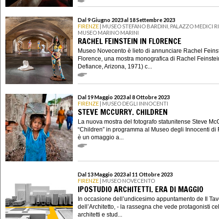
Dal 9 Giugno 2023 al 18 Settembre 2023
FIRENZE
| MUSEO STEFANO BARDINI, PALAZZO MEDICI R
MUSEO MARINO MARINI
RACHEL FEINSTEIN IN FLORENCE
Museo Novecento è lieto di annunciare Rachel Feinst
Florence, una mostra monografica di Rachel Feinstein
Defiance, Arizona, 1971) c...
Dal 19 Maggio 2023 al 8 Ottobre 2023
FIRENZE
| MUSEO DEGLI INNOCENTI
STEVE MCCURRY. CHILDREN
La nuova mostra del fotografo statunitense Steve Mc
“Children” in programma al Museo degli Innocenti di 
è un omaggio a...
Dal 13 Maggio 2023 al 11 Ottobre 2023
FIRENZE
| MUSEO NOVECENTO
IPOSTUDIO ARCHITETTI. ERA DI MAGGIO
In occasione dell’undicesimo appuntamento de Il Tav
dell’Architetto, - la rassegna che vede protagonisti ce
architetti e stud...