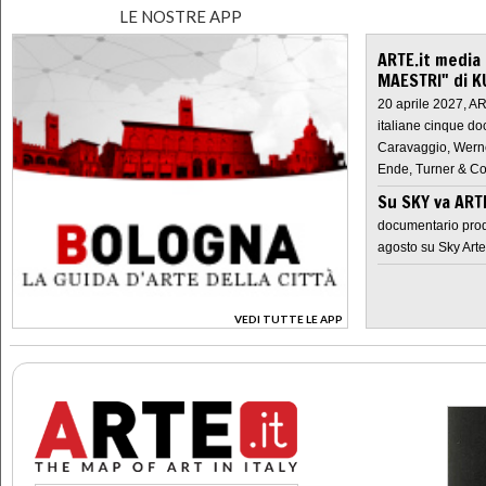
LE NOSTRE APP
ARTE.it media
MAESTRI" di K
20 aprile 2027, A
italiane cinque do
Caravaggio, Werne
Ende, Turner & Co
Su SKY va AR
documentario prod
agosto su Sky Arte
VEDI TUTTE LE APP
>