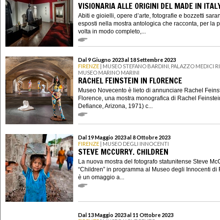
VISIONARIA ALLE ORIGINI DEL MADE IN ITAL
Abiti e gioielli, opere d’arte, fotografie e bozzetti sar
esposti nella mostra antologica che racconta, per la 
volta in modo completo,...
Dal 9 Giugno 2023 al 18 Settembre 2023
FIRENZE
| MUSEO STEFANO BARDINI, PALAZZO MEDICI R
MUSEO MARINO MARINI
RACHEL FEINSTEIN IN FLORENCE
Museo Novecento è lieto di annunciare Rachel Feinst
Florence, una mostra monografica di Rachel Feinstein
Defiance, Arizona, 1971) c...
Dal 19 Maggio 2023 al 8 Ottobre 2023
FIRENZE
| MUSEO DEGLI INNOCENTI
STEVE MCCURRY. CHILDREN
La nuova mostra del fotografo statunitense Steve Mc
“Children” in programma al Museo degli Innocenti di 
è un omaggio a...
Dal 13 Maggio 2023 al 11 Ottobre 2023