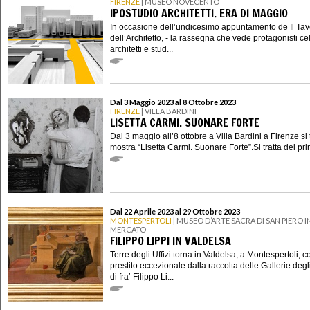
FIRENZE
| MUSEO NOVECENTO
IPOSTUDIO ARCHITETTI. ERA DI MAGGIO
In occasione dell’undicesimo appuntamento de Il Tav
dell’Architetto, - la rassegna che vede protagonisti ce
architetti e stud...
Dal 3 Maggio 2023 al 8 Ottobre 2023
FIRENZE
| VILLA BARDINI
LISETTA CARMI. SUONARE FORTE
Dal 3 maggio all’8 ottobre a Villa Bardini a Firenze si 
mostra “Lisetta Carmi. Suonare Forte”.Si tratta del pri
Dal 22 Aprile 2023 al 29 Ottobre 2023
MONTESPERTOLI
| MUSEO D’ARTE SACRA DI SAN PIERO I
MERCATO
FILIPPO LIPPI IN VALDELSA
Terre degli Uffizi torna in Valdelsa, a Montespertoli, 
prestito eccezionale dalla raccolta delle Gallerie degli
di fra’ Filippo Li...