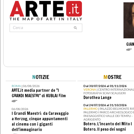
GIAN
N
OTIZIE
M
OSTRE
ROMA
| 06/08/2026
Dal 30/07/2026 al 01/11/2026
ARTE.it media partner de "I
VERONA
| CENTRO INTERNAZIONAL
FOTOGRAFIA SCAVI SCALIGERI
GRANDI MAESTRI" di KUBLAI Film
Dorothea Lange
Dal 24/07/2026 al 31/10/2026
PALERMO
| PALAZZO BELMONTE RIS
06/08/2026
PALERMO I PARCO ARCHEOLOGICO 
I Grandi Maestri: da Caravaggio
PAESAGGISTICO VALLE DEI TEMPLI -
a Herzog, cinque appuntamenti
AGRIGENTO
Botero. L’incanto del Mito I
al cinema con i giganti
Botero. Il peso dei sogni
dell'immaginario