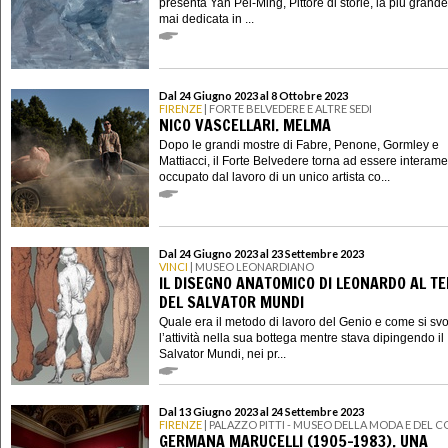
presenta Yan Pei-Ming, Pittore di storie, la più grand
mai dedicata in ...
Dal 24 Giugno 2023 al 8 Ottobre 2023
FIRENZE
| FORTE BELVEDERE E ALTRE SEDI
NICO VASCELLARI. MELMA
Dopo le grandi mostre di Fabre, Penone, Gormley e
Mattiacci, il Forte Belvedere torna ad essere interam
occupato dal lavoro di un unico artista co...
Dal 24 Giugno 2023 al 23 Settembre 2023
VINCI
| MUSEO LEONARDIANO
IL DISEGNO ANATOMICO DI LEONARDO AL T
DEL SALVATOR MUNDI
Quale era il metodo di lavoro del Genio e come si sv
l’attività nella sua bottega mentre stava dipingendo il
Salvator Mundi, nei pr...
Dal 13 Giugno 2023 al 24 Settembre 2023
FIRENZE
| PALAZZO PITTI - MUSEO DELLA MODA E DEL 
GERMANA MARUCELLI (1905-1983). UNA