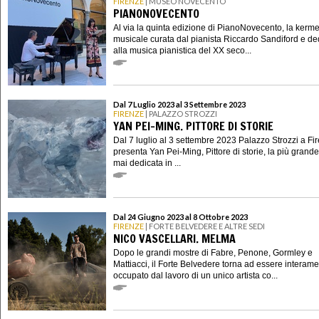
FIRENZE
| MUSEO NOVECENTO
PIANONOVECENTO
Al via la quinta edizione di PianoNovecento, la kerm
musicale curata dal pianista Riccardo Sandiford e de
alla musica pianistica del XX seco...
Dal 7 Luglio 2023 al 3 Settembre 2023
FIRENZE
| PALAZZO STROZZI
YAN PEI-MING. PITTORE DI STORIE
Dal 7 luglio al 3 settembre 2023 Palazzo Strozzi a Fi
presenta Yan Pei-Ming, Pittore di storie, la più grand
mai dedicata in ...
Dal 24 Giugno 2023 al 8 Ottobre 2023
FIRENZE
| FORTE BELVEDERE E ALTRE SEDI
NICO VASCELLARI. MELMA
Dopo le grandi mostre di Fabre, Penone, Gormley e
Mattiacci, il Forte Belvedere torna ad essere interam
occupato dal lavoro di un unico artista co...