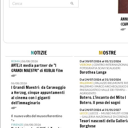
ANNI
(CAR
N
OTIZIE
M
OSTRE
ROMA
| 06/08/2026
Dal 30/07/2026 al 01/11/2026
ARTE.it media partner de "I
VERONA
| CENTRO INTERNAZIONAL
FOTOGRAFIA SCAVI SCALIGERI
GRANDI MAESTRI" di KUBLAI Film
Dorothea Lange
Dal 24/07/2026 al 31/10/2026
PALERMO
| PALAZZO BELMONTE RIS
06/08/2026
PALERMO I PARCO ARCHEOLOGICO 
I Grandi Maestri: da Caravaggio
PAESAGGISTICO VALLE DEI TEMPLI -
a Herzog, cinque appuntamenti
AGRIGENTO
Botero. L’incanto del Mito I
al cinema con i giganti
Botero. Il peso dei sogni
dell'immaginario
Dal 24/07/2026 al 31/01/2027
LECCE
| LECCE – MUSEO MUST I CO
Il nuovo volto del museo fiorentino
– GALLERIA NAZIONALE DI COSENZ
Tesori nascosti della Galleri
">
FIRENZE
| 06/08/2026
Borghese