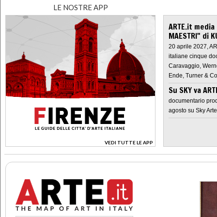
LE NOSTRE APP
ARTE.it media
MAESTRI" di K
20 aprile 2027, A
italiane cinque do
Caravaggio, Werne
Ende, Turner & Co
Su SKY va AR
documentario prod
agosto su Sky Arte
VEDI TUTTE LE APP
>