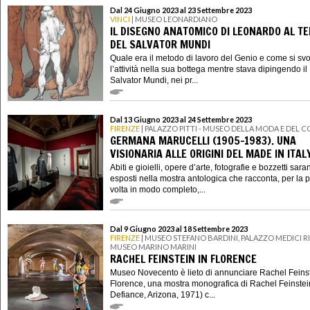
Dal 24 Giugno 2023 al 23 Settembre 2023
VINCI
| MUSEO LEONARDIANO
IL DISEGNO ANATOMICO DI LEONARDO AL T
DEL SALVATOR MUNDI
Quale era il metodo di lavoro del Genio e come si sv
l’attività nella sua bottega mentre stava dipingendo il
Salvator Mundi, nei pr...
Dal 13 Giugno 2023 al 24 Settembre 2023
FIRENZE
| PALAZZO PITTI - MUSEO DELLA MODA E DEL 
GERMANA MARUCELLI (1905-1983). UNA
VISIONARIA ALLE ORIGINI DEL MADE IN ITAL
Abiti e gioielli, opere d’arte, fotografie e bozzetti sar
esposti nella mostra antologica che racconta, per la 
volta in modo completo,...
Dal 9 Giugno 2023 al 18 Settembre 2023
FIRENZE
| MUSEO STEFANO BARDINI, PALAZZO MEDICI R
MUSEO MARINO MARINI
RACHEL FEINSTEIN IN FLORENCE
Museo Novecento è lieto di annunciare Rachel Feinst
Florence, una mostra monografica di Rachel Feinstein
Defiance, Arizona, 1971) c...