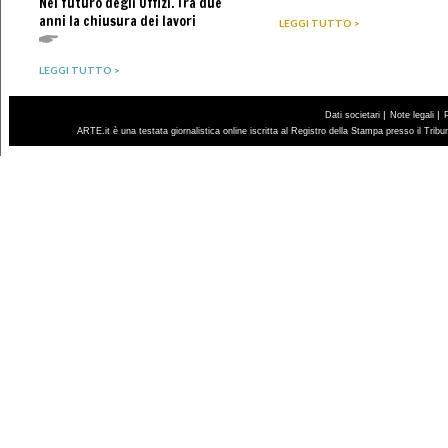
Nel futuro degli Uffizi. Tra due
anni la chiusura dei lavori
LEGGI TUTTO >
LEGGI TUTTO >
|
|
Dati societari
Note legali
ARTE.it è una testata giornalistica online iscritta al Registro della Stampa presso il Trib