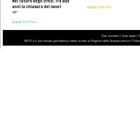
Nel futuro degli Uffizi. Tra due
anni la chiusura dei lavori
LEGGI TUTTO >
LEGGI TUTTO >
|
|
Dati societari
Note legali
ARTE.it è una testata giornalistica online iscritta al Registro della Stampa presso il Trib