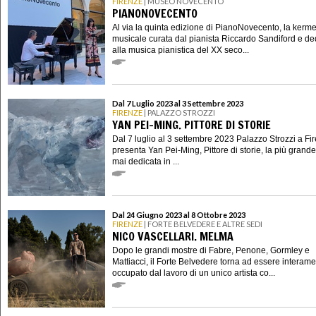
FIRENZE
| MUSEO NOVECENTO
PIANONOVECENTO
Al via la quinta edizione di PianoNovecento, la kerm
musicale curata dal pianista Riccardo Sandiford e de
alla musica pianistica del XX seco...
Dal 7 Luglio 2023 al 3 Settembre 2023
FIRENZE
| PALAZZO STROZZI
YAN PEI-MING. PITTORE DI STORIE
Dal 7 luglio al 3 settembre 2023 Palazzo Strozzi a Fi
presenta Yan Pei-Ming, Pittore di storie, la più grand
mai dedicata in ...
Dal 24 Giugno 2023 al 8 Ottobre 2023
FIRENZE
| FORTE BELVEDERE E ALTRE SEDI
NICO VASCELLARI. MELMA
Dopo le grandi mostre di Fabre, Penone, Gormley e
Mattiacci, il Forte Belvedere torna ad essere interam
occupato dal lavoro di un unico artista co...