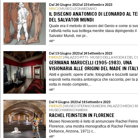
Dal 24 Giugno 2023 al 23 Settembre 2023
VINCI
| MUSEO LEONARDIANO
IL DISEGNO ANATOMICO DI LEONARDO AL T
DEL SALVATOR MUNDI
Quale era il metodo di lavoro del Genio e come si sv
l’attività nella sua bottega mentre stava dipingendo il
Salvator Mundi, nei pr...
Dal 13 Giugno 2023 al 24 Settembre 2023
FIRENZE
| PALAZZO PITTI - MUSEO DELLA MODA E DEL 
GERMANA MARUCELLI (1905-1983). UNA
VISIONARIA ALLE ORIGINI DEL MADE IN ITAL
Abiti e gioielli, opere d’arte, fotografie e bozzetti sar
esposti nella mostra antologica che racconta, per la 
volta in modo completo,...
Dal 9 Giugno 2023 al 18 Settembre 2023
FIRENZE
| MUSEO STEFANO BARDINI, PALAZZO MEDICI R
MUSEO MARINO MARINI
RACHEL FEINSTEIN IN FLORENCE
Museo Novecento è lieto di annunciare Rachel Feinst
Florence, una mostra monografica di Rachel Feinstein
Defiance, Arizona, 1971) c...