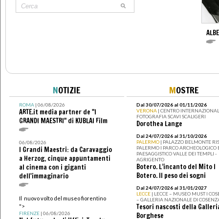
ALBE
N
OTIZIE
M
OSTRE
ROMA
| 06/08/2026
Dal 30/07/2026 al 01/11/2026
ARTE.it media partner de "I
VERONA
| CENTRO INTERNAZIONAL
FOTOGRAFIA SCAVI SCALIGERI
GRANDI MAESTRI" di KUBLAI Film
Dorothea Lange
Dal 24/07/2026 al 31/10/2026
PALERMO
| PALAZZO BELMONTE RIS
06/08/2026
PALERMO I PARCO ARCHEOLOGICO 
I Grandi Maestri: da Caravaggio
PAESAGGISTICO VALLE DEI TEMPLI -
a Herzog, cinque appuntamenti
AGRIGENTO
Botero. L’incanto del Mito I
al cinema con i giganti
Botero. Il peso dei sogni
dell'immaginario
Dal 24/07/2026 al 31/01/2027
LECCE
| LECCE – MUSEO MUST I CO
Il nuovo volto del museo fiorentino
– GALLERIA NAZIONALE DI COSENZ
Tesori nascosti della Galleri
">
FIRENZE
| 06/08/2026
Borghese