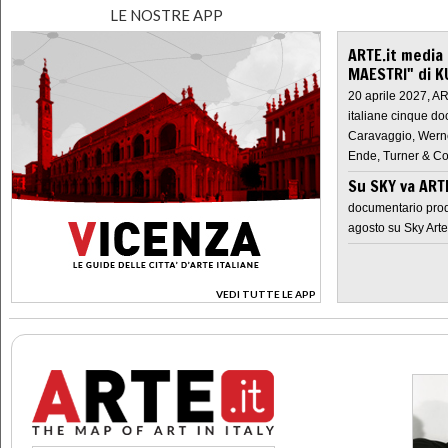
LE NOSTRE APP
ARTE.it media
MAESTRI" di K
20 aprile 2027, A
italiane cinque do
Caravaggio, Werne
Ende, Turner & Co
Su SKY va AR
documentario prod
agosto su Sky Arte
VEDI TUTTE LE APP
>