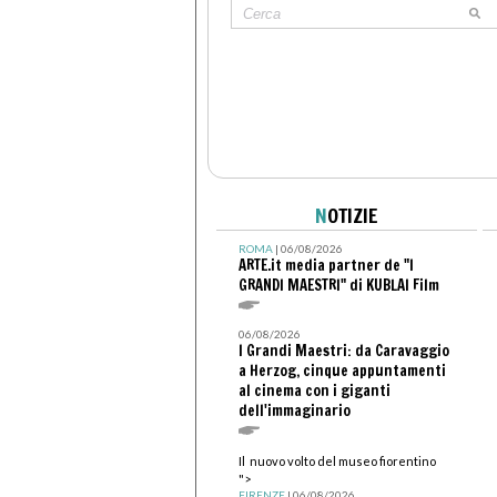
N
OTIZIE
ROMA
| 06/08/2026
ARTE.it media partner de "I
GRANDI MAESTRI" di KUBLAI Film
06/08/2026
I Grandi Maestri: da Caravaggio
a Herzog, cinque appuntamenti
al cinema con i giganti
dell'immaginario
Il nuovo volto del museo fiorentino
">
FIRENZE
| 06/08/2026