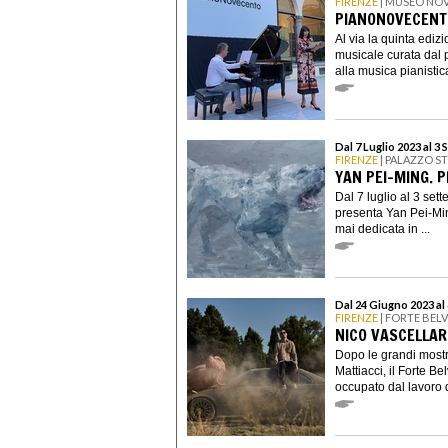
FIRENZE
| MUSEO NO
PIANONOVECENT
Al via la quinta edi
musicale curata dal 
alla musica pianistic
Dal 7 Luglio 2023 al 3
FIRENZE
| PALAZZO S
YAN PEI-MING. P
Dal 7 luglio al 3 se
presenta Yan Pei-Ming
mai dedicata in ...
Dal 24 Giugno 2023 al
FIRENZE
| FORTE BELV
NICO VASCELLAR
Dopo le grandi most
Mattiacci, il Forte B
occupato dal lavoro di