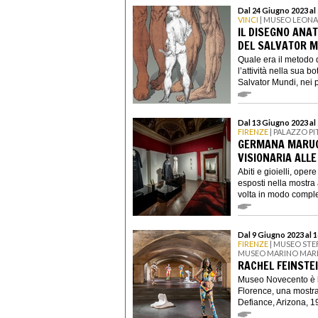
Dal 24 Giugno 2023 al
VINCI
| MUSEO LEON
IL DISEGNO ANA
DEL SALVATOR M
Quale era il metodo 
l’attività nella sua 
Salvator Mundi, nei pr
Dal 13 Giugno 2023 al
FIRENZE
| PALAZZO P
GERMANA MARUCE
VISIONARIA ALLE
Abiti e gioielli, oper
esposti nella mostra
volta in modo complet
Dal 9 Giugno 2023 al 
FIRENZE
| MUSEO STE
MUSEO MARINO MARI
RACHEL FEINSTE
Museo Novecento è li
Florence, una mostra
Defiance, Arizona, 19