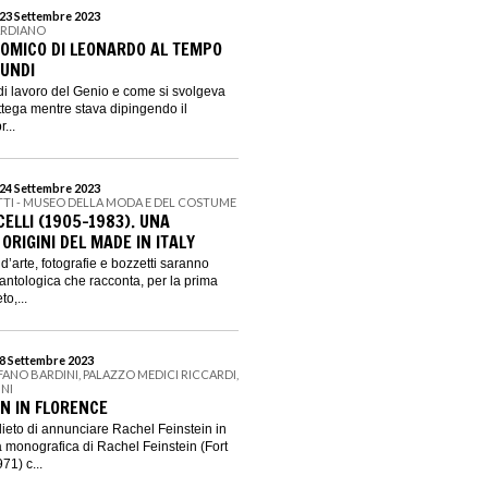
 23 Settembre 2023
ARDIANO
TOMICO DI LEONARDO AL TEMPO
UNDI
di lavoro del Genio e come si svolgeva
bottega mentre stava dipingendo il
...
 24 Settembre 2023
ITTI - MUSEO DELLA MODA E DEL COSTUME
LLI (1905-1983). UNA
 ORIGINI DEL MADE IN ITALY
e d’arte, fotografie e bozzetti saranno
 antologica che racconta, per la prima
o,...
18 Settembre 2023
FANO BARDINI, PALAZZO MEDICI RICCARDI,
NI
IN IN FLORENCE
eto di annunciare Rachel Feinstein in
 monografica di Rachel Feinstein (Fort
71) c...