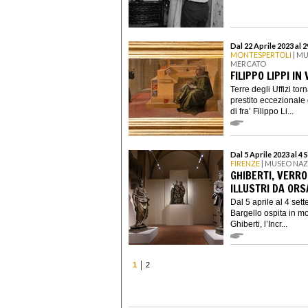
Dal 22 Aprile 2023 al 
MONTESPERTOLI
| MU
MERCATO
FILIPPO LIPPI IN
Terre degli Uffizi to
prestito eccezionale d
di fra’ Filippo Li...
Dal 5 Aprile 2023 al 4
FIRENZE
| MUSEO NA
GHIBERTI, VERRO
ILLUSTRI DA OR
Dal 5 aprile al 4 se
Bargello ospita in mo
Ghiberti, l’Incr...
1
2