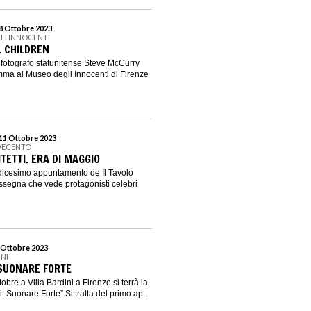
 8 Ottobre 2023
LI INNOCENTI
 CHILDREN
fotografo statunitense Steve McCurry
mma al Museo degli Innocenti di Firenze
 11 Ottobre 2023
VECENTO
TETTI. ERA DI MAGGIO
dicesimo appuntamento de Il Tavolo
 rassegna che vede protagonisti celebri
8 Ottobre 2023
INI
 SUONARE FORTE
obre a Villa Bardini a Firenze si terrà la
. Suonare Forte”.Si tratta del primo ap...