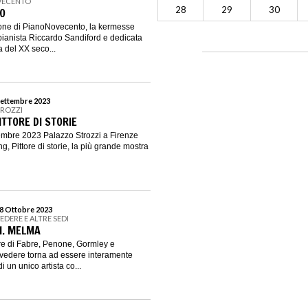
VECENTO
28
29
30
O
zione di PianoNovecento, la kermesse
pianista Riccardo Sandiford e dedicata
a del XX seco...
 Settembre 2023
TROZZI
ITTORE DI STORIE
ttembre 2023 Palazzo Strozzi a Firenze
, Pittore di storie, la più grande mostra
 8 Ottobre 2023
EDERE E ALTRE SEDI
I. MELMA
re di Fabre, Penone, Gormley e
elvedere torna ad essere interamente
 un unico artista co...