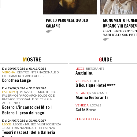
PAOLO VERONESE (PAOLO
MONUMENTO FUNEBR
CALIARI)
URBANO VIII BARBER
GIAN LORENZO BERN
BASILICA DI SAN PIE
M
OSTRE
G
UIDE
Dal 30/07/2026 al 01/11/2026
LECCE
|
RISTORANTE
VERONA
| CENTRO INTERNAZIONALE DI
Angiulinu
FOTOGRAFIA SCAVI SCALIGERI
Dorothea Lange
VICENZA
|
HOTEL
G Boutique Hotel ****
Dal 24/07/2026 al 31/10/2026
PALERMO
| PALAZZO BELMONTE RISO -
MILANO
|
RISTORANTE
PALERMO I PARCO ARCHEOLOGICO E
Manna Ristorante
PAESAGGISTICO VALLE DEI TEMPLI -
AGRIGENTO
VENEZIA
|
LOCALE
Botero. L’incanto del Mito I
Caffè Rosso
Botero. Il peso dei sogni
LEGGI TUTTO >
Dal 24/07/2026 al 31/01/2027
LECCE
| LECCE – MUSEO MUST I COSENZA
– GALLERIA NAZIONALE DI COSENZA
Tesori nascosti della Galleria