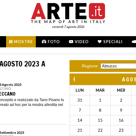
venerdì 7 agosto 2026
MOSTRE
FOTO
VIDEO
SPECIALI
 AGOSTO 2023 A
Regione
AGO
23 Agosto 2023
ECCHIO
LUN
MAR
MER
MECCANO
oncepito e realizzato da Tano Pisano fu
31
1
2
reato ad hoc per la mostra allestita nel
7
8
9
14
15
16
21
22
23
9 Settembre 2023