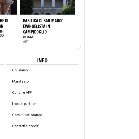
E DI
BASILICA DI SAN MARCO
INI
EVANGELISTA IN
INI
CAMPIDOGLIO
TRO
ROMA
I
NFO
Chi siamo
Manifesto
Canali e APP
I nostri partner
Comunicati stampa
Contatti e crediti