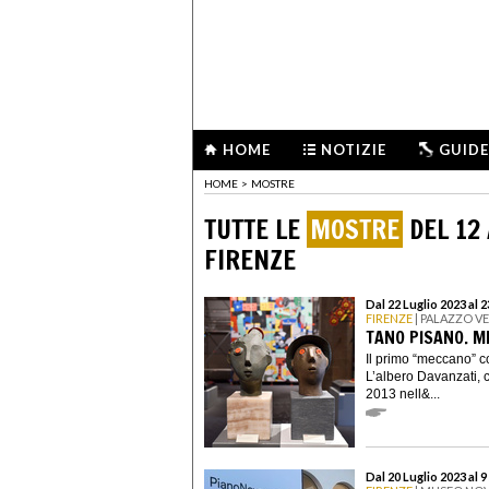
HOME
NOTIZIE
GUIDE
HOME
>
MOSTRE
TUTTE LE
MOSTRE
DEL 12
FIRENZE
Dal 22 Luglio 2023 al 
FIRENZE
| PALAZZO V
TANO PISANO. 
Il primo “meccano” c
L’albero Davanzati, c
2013 nell&...
Dal 20 Luglio 2023 al 