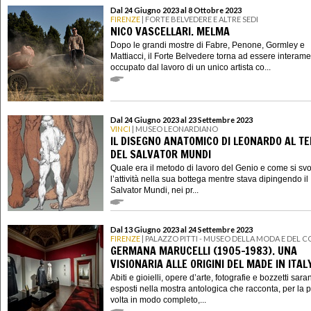
Dal 24 Giugno 2023 al 8 Ottobre 2023
FIRENZE
| FORTE BELVEDERE E ALTRE SEDI
NICO VASCELLARI. MELMA
Dopo le grandi mostre di Fabre, Penone, Gormley e
Mattiacci, il Forte Belvedere torna ad essere interam
occupato dal lavoro di un unico artista co...
Dal 24 Giugno 2023 al 23 Settembre 2023
VINCI
| MUSEO LEONARDIANO
IL DISEGNO ANATOMICO DI LEONARDO AL T
DEL SALVATOR MUNDI
Quale era il metodo di lavoro del Genio e come si sv
l’attività nella sua bottega mentre stava dipingendo il
Salvator Mundi, nei pr...
Dal 13 Giugno 2023 al 24 Settembre 2023
FIRENZE
| PALAZZO PITTI - MUSEO DELLA MODA E DEL 
GERMANA MARUCELLI (1905-1983). UNA
VISIONARIA ALLE ORIGINI DEL MADE IN ITAL
Abiti e gioielli, opere d’arte, fotografie e bozzetti sar
esposti nella mostra antologica che racconta, per la 
volta in modo completo,...