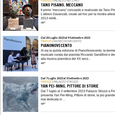
FIRENZE
| PALAZZO VECCHIO
TANO PISANO. MECCANO
Il primo “meccano” concepito e realizzato da Tano Pi
L’albero Davanzati, creato ad hoc per la mostra allest
2013 nell&...
Dal 20 Luglio 2023 al 9 Settembre 2023
FIRENZE
| MUSEO NOVECENTO
PIANONOVECENTO
Al via la quinta edizione di PianoNovecento, la kerm
musicale curata dal pianista Riccardo Sandiford e de
alla musica pianistica del XX seco...
Dal 7 Luglio 2023 al 3 Settembre 2023
FIRENZE
| PALAZZO STROZZI
YAN PEI-MING. PITTORE DI STORIE
Dal 7 luglio al 3 settembre 2023 Palazzo Strozzi a Fi
presenta Yan Pei-Ming, Pittore di storie, la più grand
mai dedicata in ...