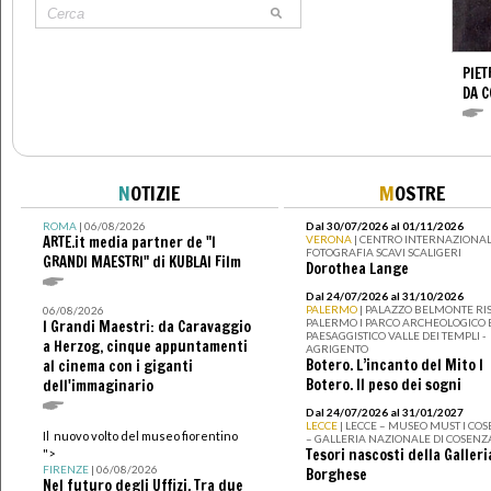
PIET
DA 
N
OTIZIE
M
OSTRE
ROMA
| 06/08/2026
Dal 30/07/2026 al 01/11/2026
ARTE.it media partner de "I
VERONA
| CENTRO INTERNAZIONAL
FOTOGRAFIA SCAVI SCALIGERI
GRANDI MAESTRI" di KUBLAI Film
Dorothea Lange
Dal 24/07/2026 al 31/10/2026
PALERMO
| PALAZZO BELMONTE RIS
06/08/2026
PALERMO I PARCO ARCHEOLOGICO 
I Grandi Maestri: da Caravaggio
PAESAGGISTICO VALLE DEI TEMPLI -
a Herzog, cinque appuntamenti
AGRIGENTO
Botero. L’incanto del Mito I
al cinema con i giganti
Botero. Il peso dei sogni
dell'immaginario
Dal 24/07/2026 al 31/01/2027
LECCE
| LECCE – MUSEO MUST I CO
Il nuovo volto del museo fiorentino
– GALLERIA NAZIONALE DI COSENZ
Tesori nascosti della Galleri
">
FIRENZE
| 06/08/2026
Borghese
Nel futuro degli Uffizi. Tra due