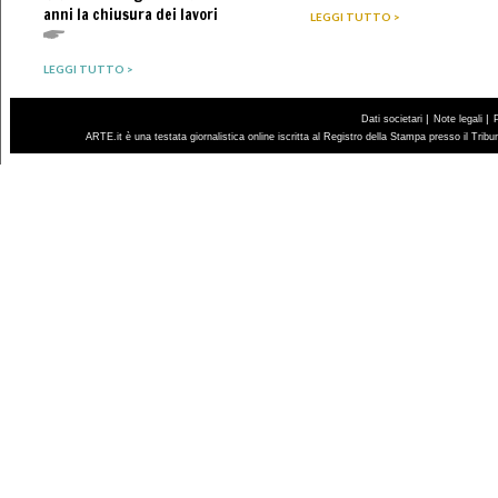
anni la chiusura dei lavori
LEGGI TUTTO >
LEGGI TUTTO >
|
|
Dati societari
Note legali
ARTE.it è una testata giornalistica online iscritta al Registro della Stampa presso il Trib