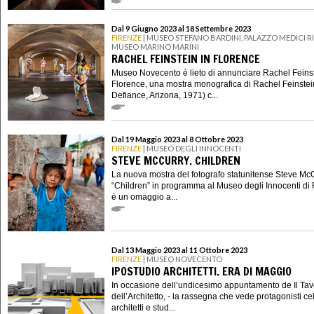
Dal 9 Giugno 2023 al 18 Settembre 2023
FIRENZE
| MUSEO STEFANO BARDINI, PALAZZO MEDICI R
MUSEO MARINO MARINI
RACHEL FEINSTEIN IN FLORENCE
Museo Novecento è lieto di annunciare Rachel Feinst
Florence, una mostra monografica di Rachel Feinstein
Defiance, Arizona, 1971) c...
Dal 19 Maggio 2023 al 8 Ottobre 2023
FIRENZE
| MUSEO DEGLI INNOCENTI
STEVE MCCURRY. CHILDREN
La nuova mostra del fotografo statunitense Steve Mc
“Children” in programma al Museo degli Innocenti di 
è un omaggio a...
Dal 13 Maggio 2023 al 11 Ottobre 2023
FIRENZE
| MUSEO NOVECENTO
IPOSTUDIO ARCHITETTI. ERA DI MAGGIO
In occasione dell’undicesimo appuntamento de Il Tav
dell’Architetto, - la rassegna che vede protagonisti ce
architetti e stud...