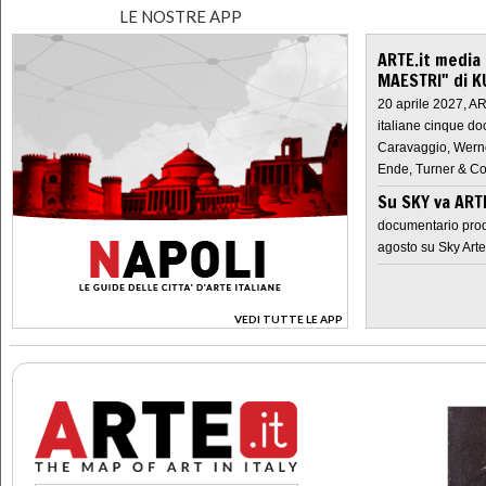
LE NOSTRE APP
ARTE.it media
MAESTRI" di K
20 aprile 2027, A
italiane cinque do
Caravaggio, Werne
Ende, Turner & Co
Su SKY va AR
documentario prod
agosto su Sky Arte
VEDI TUTTE LE APP
>