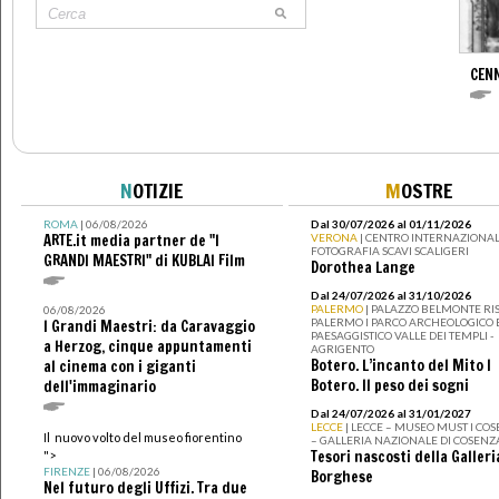
CENN
N
OTIZIE
M
OSTRE
ROMA
| 06/08/2026
Dal 30/07/2026 al 01/11/2026
ARTE.it media partner de "I
VERONA
| CENTRO INTERNAZIONAL
FOTOGRAFIA SCAVI SCALIGERI
GRANDI MAESTRI" di KUBLAI Film
Dorothea Lange
Dal 24/07/2026 al 31/10/2026
PALERMO
| PALAZZO BELMONTE RIS
06/08/2026
PALERMO I PARCO ARCHEOLOGICO 
I Grandi Maestri: da Caravaggio
PAESAGGISTICO VALLE DEI TEMPLI -
a Herzog, cinque appuntamenti
AGRIGENTO
Botero. L’incanto del Mito I
al cinema con i giganti
Botero. Il peso dei sogni
dell'immaginario
Dal 24/07/2026 al 31/01/2027
LECCE
| LECCE – MUSEO MUST I CO
Il nuovo volto del museo fiorentino
– GALLERIA NAZIONALE DI COSENZ
Tesori nascosti della Galleri
">
FIRENZE
| 06/08/2026
Borghese
Nel futuro degli Uffizi. Tra due