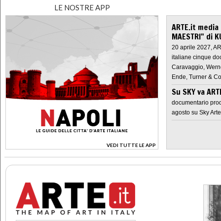
LE NOSTRE APP
ARTE.it media
MAESTRI" di K
20 aprile 2027, A
italiane cinque do
Caravaggio, Werne
Ende, Turner & Co
Su SKY va AR
documentario prod
agosto su Sky Arte
VEDI TUTTE LE APP
>