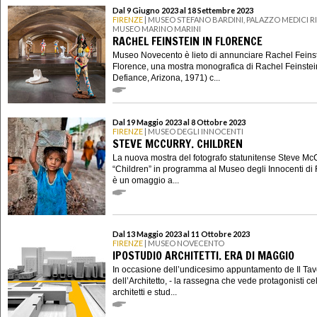
Dal 9 Giugno 2023 al 18 Settembre 2023
FIRENZE
| MUSEO STEFANO BARDINI, PALAZZO MEDICI R
MUSEO MARINO MARINI
RACHEL FEINSTEIN IN FLORENCE
Museo Novecento è lieto di annunciare Rachel Feinst
Florence, una mostra monografica di Rachel Feinstein
Defiance, Arizona, 1971) c...
Dal 19 Maggio 2023 al 8 Ottobre 2023
FIRENZE
| MUSEO DEGLI INNOCENTI
STEVE MCCURRY. CHILDREN
La nuova mostra del fotografo statunitense Steve Mc
“Children” in programma al Museo degli Innocenti di 
è un omaggio a...
Dal 13 Maggio 2023 al 11 Ottobre 2023
FIRENZE
| MUSEO NOVECENTO
IPOSTUDIO ARCHITETTI. ERA DI MAGGIO
In occasione dell’undicesimo appuntamento de Il Tav
dell’Architetto, - la rassegna che vede protagonisti ce
architetti e stud...