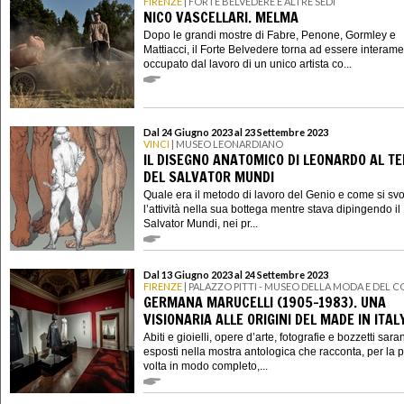
FIRENZE
| FORTE BELVEDERE E ALTRE SEDI
NICO VASCELLARI. MELMA
Dopo le grandi mostre di Fabre, Penone, Gormley e
Mattiacci, il Forte Belvedere torna ad essere interam
occupato dal lavoro di un unico artista co...
Dal 24 Giugno 2023 al 23 Settembre 2023
VINCI
| MUSEO LEONARDIANO
IL DISEGNO ANATOMICO DI LEONARDO AL T
DEL SALVATOR MUNDI
Quale era il metodo di lavoro del Genio e come si sv
l’attività nella sua bottega mentre stava dipingendo il
Salvator Mundi, nei pr...
Dal 13 Giugno 2023 al 24 Settembre 2023
FIRENZE
| PALAZZO PITTI - MUSEO DELLA MODA E DEL 
GERMANA MARUCELLI (1905-1983). UNA
VISIONARIA ALLE ORIGINI DEL MADE IN ITAL
Abiti e gioielli, opere d’arte, fotografie e bozzetti sar
esposti nella mostra antologica che racconta, per la 
volta in modo completo,...