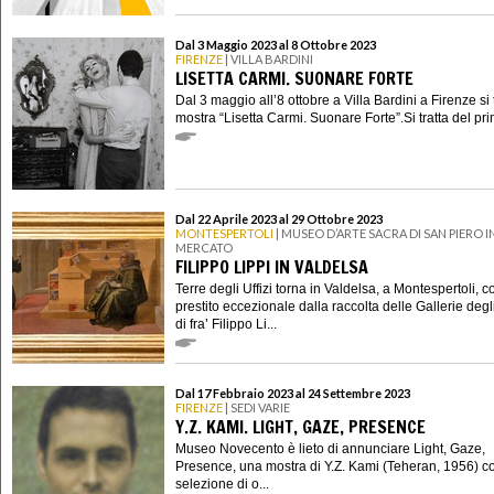
Dal 3 Maggio 2023 al 8 Ottobre 2023
FIRENZE
| VILLA BARDINI
LISETTA CARMI. SUONARE FORTE
Dal 3 maggio all’8 ottobre a Villa Bardini a Firenze si 
mostra “Lisetta Carmi. Suonare Forte”.Si tratta del pri
Dal 22 Aprile 2023 al 29 Ottobre 2023
MONTESPERTOLI
| MUSEO D’ARTE SACRA DI SAN PIERO I
MERCATO
FILIPPO LIPPI IN VALDELSA
Terre degli Uffizi torna in Valdelsa, a Montespertoli, 
prestito eccezionale dalla raccolta delle Gallerie degli
di fra’ Filippo Li...
Dal 17 Febbraio 2023 al 24 Settembre 2023
FIRENZE
| SEDI VARIE
Y.Z. KAMI. LIGHT, GAZE, PRESENCE
Museo Novecento è lieto di annunciare Light, Gaze,
Presence, una mostra di Y.Z. Kami (Teheran, 1956) c
selezione di o...