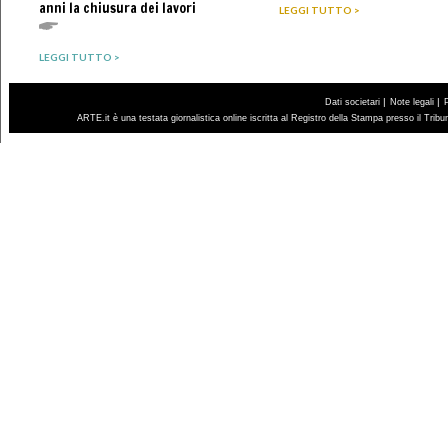
anni la chiusura dei lavori
LEGGI TUTTO >
LEGGI TUTTO >
|
|
Dati societari
Note legali
ARTE.it è una testata giornalistica online iscritta al Registro della Stampa presso il Trib