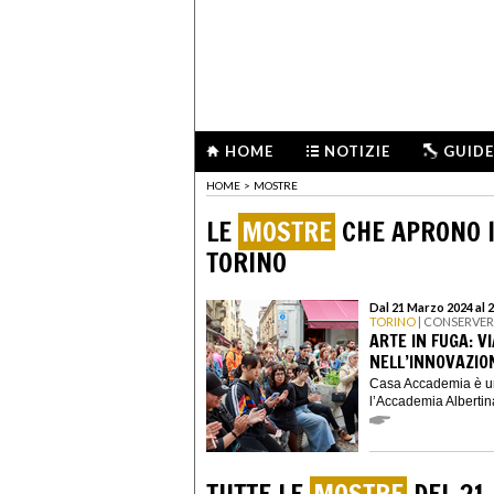
HOME
NOTIZIE
GUIDE
HOME
>
MOSTRE
LE
MOSTRE
CHE APRONO I
TORINO
Dal 21 Marzo 2024 al 
TORINO
| CONSERVERI
ARTE IN FUGA: V
NELL’INNOVAZIO
Casa Accademia è un
l’Accademia Albertina