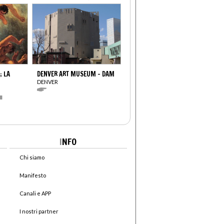
; LA
DENVER ART MUSEUM - DAM
DENVER
I
I
NFO
Chi siamo
Manifesto
Canali e APP
I nostri partner