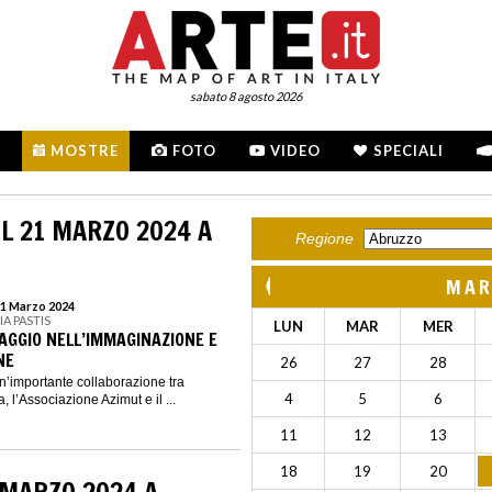
sabato 8 agosto 2026
MOSTRE
FOTO
VIDEO
SPECIALI
L 21 MARZO 2024 A
Regione
MAR
21 Marzo 2024
A PASTIS
LUN
MAR
MER
IAGGIO NELL’IMMAGINAZIONE E
NE
26
27
28
’importante collaborazione tra
4
5
6
, l’Associazione Azimut e il ...
11
12
13
18
19
20