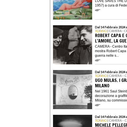
LOVE SAVES THE DAY
1957) a cura di Feder
Dal 14 Febbraio 2024 
TORINO
| CAMERA - 
ROBERT CAPA E 
L’AMORE, LA GU
CAMERA - Centro Ital
mostra Robert Capa e 
guerra nelle s...
Dal 14 Febbraio 2024 a
TORINO
| CAMERA – 
UGO MULAS. I GR
MILANO
Nel 1961 Saul Steinb
decorazione a graffit
Milano, su commissio
Dal 14 Febbraio 2024 a
TORINO
| CAMERA – 
MICHELE PELLEG