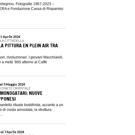
llegrino. Fotografie 1967-2023 –
ERA e Fondazione Cassa di Risparmio
 1 Aprile 2024
LLA CITTADELLA
 LA PITTURA EN PLEIN AIR TRA
A
ri, rivoluzionari. I giovani Macchiaioli,
nze a metà ‘800 attorno al Caffè
al 5 Maggio 2024
 D’ARTE ORIENTALE
MONOGATARI: NUOVE
PPONESI
mantello rituale buddhista, accanto a un
 di corda annodata; la struttura
..
al 7 Aprile 2024