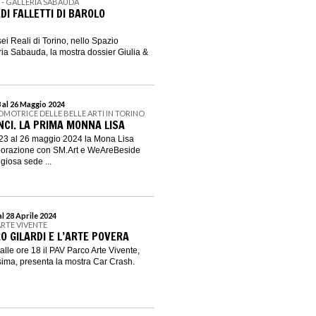
I - GALLERIA SABAUDA
DI FALLETTI DI BAROLO
ei Reali di Torino, nello Spazio
ria Sabauda, la mostra dossier Giulia &
 al 26 Maggio 2024
OMOTRICE DELLE BELLE ARTI IN TORINO
NCI. LA PRIMA MONNA LISA
3 al 26 maggio 2024 la Mona Lisa
aborazione con SM.Art e WeAreBeside
igiosa sede ...
l 28 Aprile 2024
ARTE VIVENTE
O GILARDI E L’ARTE POVERA
lle ore 18 il PAV Parco Arte Vivente,
ssima, presenta la mostra Car Crash.