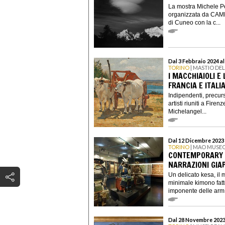
La mostra Michele Pe
organizzata da CAM
di Cuneo con la c...
Dal 3 Febbraio 2024 al
TORINO
| MASTIO DE
I MACCHIAIOLI E
FRANCIA E ITALI
Indipendenti, precurso
artisti riuniti a Fire
Michelangel...
Dal 12 Dicembre 2023 
TORINO
| MAO MUSEO
CONTEMPORARY 
NARRAZIONI GIA
Un delicato kesa, il 
minimale kimono fatto
imponente delle arm.
Dal 28 Novembre 2023 