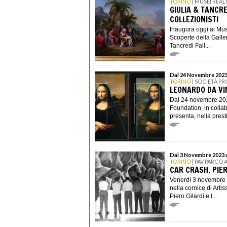
TORINO
| MUSEI REAL
GIULIA & TANCRE
COLLEZIONISTI
Inaugura oggi ai Mus
Scoperte della Galle
Tancredi Fall...
Dal 24 Novembre 2023
TORINO
| SOCIETÀ PR
LEONARDO DA VI
Dal 24 novembre 202
Foundation, in coll
presenta, nella prest
Dal 3 Novembre 2023 a
TORINO
| PAV PARCO 
CAR CRASH. PIER
Venerdì 3 novembre a
nella cornice di Arti
Piero Gilardi e l...