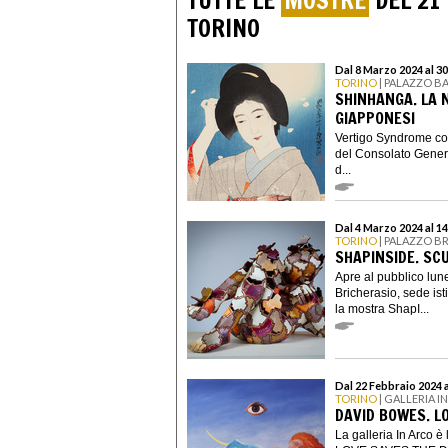
TUTTE LE
MOSTRE
DEL 21
TORINO
Dal 8 Marzo 2024 al 3
TORINO
| PALAZZO B
SHINHANGA. LA 
GIAPPONESI
Vertigo Syndrome con
del Consolato Gener
d...
Dal 4 Marzo 2024 al 1
TORINO
| PALAZZO B
SHAPINSIDE. SC
Apre al pubblico lu
Bricherasio, sede ist
la mostra ShapI...
Dal 22 Febbraio 2024 
TORINO
| GALLERIA I
DAVID BOWES. L
La galleria In Arco è