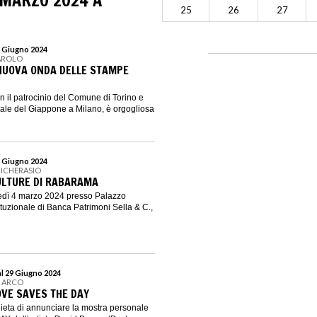
 MARZO 2024 A
25
26
27
0 Giugno 2024
AROLO
NUOVA ONDA DELLE STAMPE
 il patrocinio del Comune di Torino e
ale del Giappone a Milano, è orgogliosa
4 Giugno 2024
RICHERASIO
ULTURE DI RABARAMA
nedì 4 marzo 2024 presso Palazzo
ituzionale di Banca Patrimoni Sella & C.,
al 29 Giugno 2024
N ARCO
OVE SAVES THE DAY
 lieta di annunciare la mostra personale