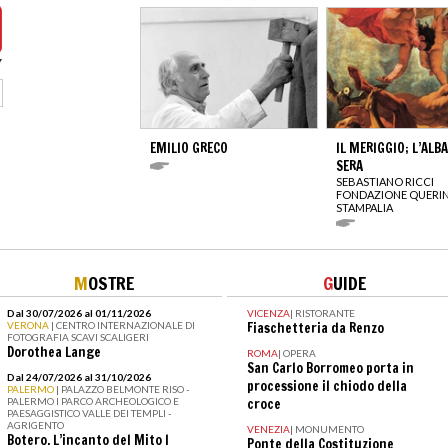
EMILIO GRECO
IL MERIGGIO; L’ALBA
SERA
SEBASTIANO RICCI
FONDAZIONE QUERIN
STAMPALIA
M
OSTRE
G
UIDE
Dal 30/07/2026 al 01/11/2026
VICENZA
|
RISTORANTE
VERONA
| CENTRO INTERNAZIONALE DI
Fiaschetteria da Renzo
FOTOGRAFIA SCAVI SCALIGERI
Dorothea Lange
ROMA
|
OPERA
San Carlo Borromeo porta in
Dal 24/07/2026 al 31/10/2026
processione il chiodo della
PALERMO
| PALAZZO BELMONTE RISO -
PALERMO I PARCO ARCHEOLOGICO E
croce
PAESAGGISTICO VALLE DEI TEMPLI -
AGRIGENTO
VENEZIA
|
MONUMENTO
Botero. L’incanto del Mito I
Ponte della Costituzione