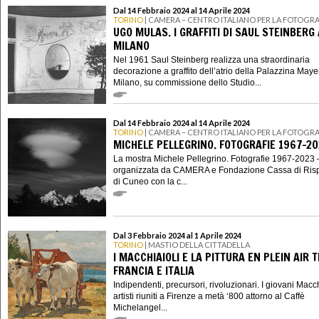
Dal 14 Febbraio 2024 al 14 Aprile 2024
TORINO
| CAMERA – CENTRO ITALIANO PER LA FOTOGRA
UGO MULAS. I GRAFFITI DI SAUL STEINBERG 
MILANO
Nel 1961 Saul Steinberg realizza una straordinaria
decorazione a graffito dell’atrio della Palazzina Maye
Milano, su commissione dello Studio...
Dal 14 Febbraio 2024 al 14 Aprile 2024
TORINO
| CAMERA – CENTRO ITALIANO PER LA FOTOGRA
MICHELE PELLEGRINO. FOTOGRAFIE 1967-20
La mostra Michele Pellegrino. Fotografie 1967-2023 
organizzata da CAMERA e Fondazione Cassa di Ris
di Cuneo con la c...
Dal 3 Febbraio 2024 al 1 Aprile 2024
TORINO
| MASTIO DELLA CITTADELLA
I MACCHIAIOLI E LA PITTURA EN PLEIN AIR 
FRANCIA E ITALIA
Indipendenti, precursori, rivoluzionari. I giovani Macch
artisti riuniti a Firenze a metà ‘800 attorno al Caffè
Michelangel...