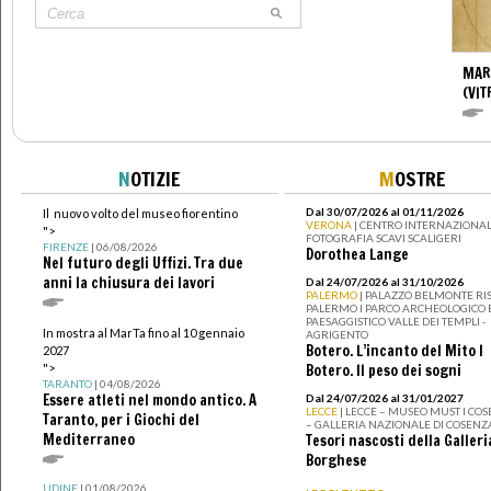
MAR
(VIT
N
OTIZIE
M
OSTRE
Dal 30/07/2026 al 01/11/2026
Il nuovo volto del museo fiorentino
VERONA
| CENTRO INTERNAZIONAL
">
FOTOGRAFIA SCAVI SCALIGERI
FIRENZE
| 06/08/2026
Dorothea Lange
Nel futuro degli Uffizi. Tra due
anni la chiusura dei lavori
Dal 24/07/2026 al 31/10/2026
PALERMO
| PALAZZO BELMONTE RIS
PALERMO I PARCO ARCHEOLOGICO 
PAESAGGISTICO VALLE DEI TEMPLI -
In mostra al MarTa fino al 10 gennaio
AGRIGENTO
Botero. L’incanto del Mito I
2027
">
Botero. Il peso dei sogni
TARANTO
| 04/08/2026
Essere atleti nel mondo antico. A
Dal 24/07/2026 al 31/01/2027
LECCE
| LECCE – MUSEO MUST I CO
Taranto, per i Giochi del
– GALLERIA NAZIONALE DI COSENZ
Mediterraneo
Tesori nascosti della Galleri
Borghese
UDINE
| 01/08/2026