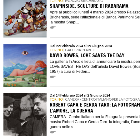
TORINO
| PALAZZO BRICHERASIO
SHAPINSIDE. SCULTURE DI RABARAMA
Apre al pubblico lunedì 4 marzo 2024 presso Palazz
Bricherasio, sede istituzionale di Banca Patrimoni Sel
la mostra ShapI...
Dal 22 Febbraio 2024 al 29 Giugno 2024
TORINO
| GALLERIA IN ARCO
DAVID BOWES. LOVE SAVES THE DAY
La galleria In Arco è lieta di annunciare la mostra pe
LOVE SAVES THE DAY dell’artista David Bowes (Bos
1957) a cura di Federi...
Dal 14 Febbraio 2024 al 2 Giugno 2024
TORINO
| CAMERA - CENTRO ITALIANO PER LA FOTOGRA
ROBERT CAPA E GERDA TARO: LA FOTOGRAFI
L’AMORE, LA GUERRA
CAMERA - Centro Italiano per la Fotografia presenta 
mostra Robert Capa e Gerda Taro: la fotografia, l’amo
guerra nelle s...