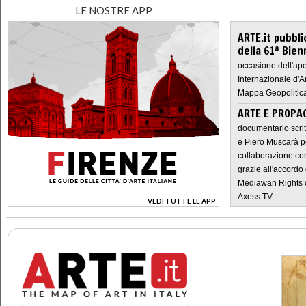
LE NOSTRE APP
ARTE.it pubbli
della 61ª Bien
occasione dell'ape
Internazionale d'A
Mappa Geopolitica
ARTE E PROPAG
documentario scrit
e Piero Muscarà pe
collaborazione con
grazie all'accordo 
Mediawan Rights c
Axess TV.
VEDI TUTTE LE APP
>