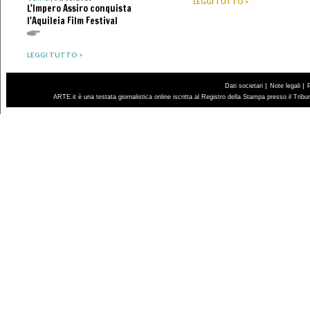
LEGGI TUTTO >
L'Impero Assiro conquista
l'Aquileia Film Festival
LEGGI TUTTO >
|
|
Dati societari
Note legali
ARTE.it è una testata giornalistica online iscritta al Registro della Stampa presso il Trib