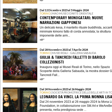
Dal 12 Dicembre 2023 al 5 Maggio 2024
TORINO
| MAO MUSEO D’ARTE ORIENTALE
CONTEMPORARY MONOGATARI: NUOVE
NARRAZIONI GIAPPONESI
Un delicato kesa, il mantello rituale buddhista, accan
minimale kimono fatto di corda annodata; la struttura
imponente delle arm...
Dal 28 Novembre 2023 al 7 Aprile 2024
TORINO
| MUSEI REALI - GALLERIA SABAUDA
GIULIA & TANCREDI FALLETTI DI BAROLO
COLLEZIONISTI
Inaugura oggi ai Musei Reali di Torino, nello Spazio
Scoperte della Galleria Sabauda, la mostra dossier G
Tancredi Fall...
Dal 24 Novembre 2023 al 26 Maggio 2024
TORINO
| SOCIETÀ PROMOTRICE DELLE BELLE ARTI IN T
LEONARDO DA VINCI. LA PRIMA MONNA LIS
Dal 24 novembre 2023 al 26 maggio 2024 la Mona L
Foundation, in collaborazione con SM.Art e WeAreBe
presenta, nella prestigiosa sede ...