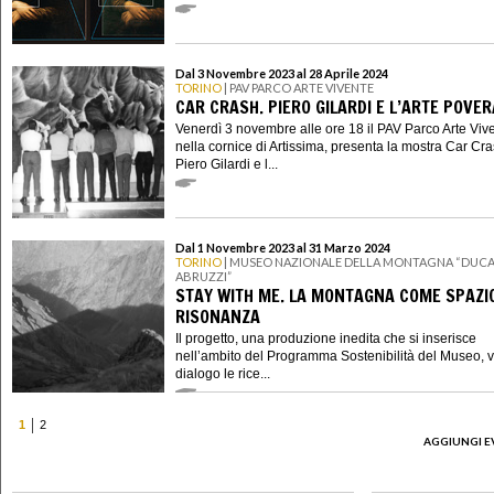
Dal 3 Novembre 2023 al 28 Aprile 2024
TORINO
| PAV PARCO ARTE VIVENTE
CAR CRASH. PIERO GILARDI E L’ARTE POVER
Venerdì 3 novembre alle ore 18 il PAV Parco Arte Viv
nella cornice di Artissima, presenta la mostra Car Cra
Piero Gilardi e l...
Dal 1 Novembre 2023 al 31 Marzo 2024
TORINO
| MUSEO NAZIONALE DELLA MONTAGNA “DUCA
ABRUZZI”
STAY WITH ME. LA MONTAGNA COME SPAZIO
RISONANZA
Il progetto, una produzione inedita che si inserisce
nell’ambito del Programma Sostenibilità del Museo, 
dialogo le rice...
1
2
AGGIUNGI E