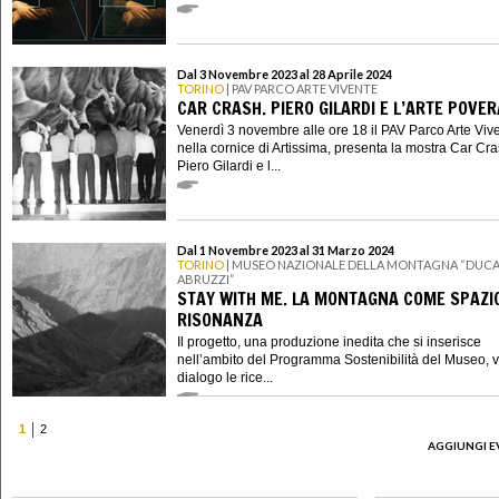
Dal 3 Novembre 2023 al 28 Aprile 2024
TORINO
| PAV PARCO ARTE VIVENTE
CAR CRASH. PIERO GILARDI E L’ARTE POVER
Venerdì 3 novembre alle ore 18 il PAV Parco Arte Viv
nella cornice di Artissima, presenta la mostra Car Cra
Piero Gilardi e l...
Dal 1 Novembre 2023 al 31 Marzo 2024
TORINO
| MUSEO NAZIONALE DELLA MONTAGNA “DUCA
ABRUZZI”
STAY WITH ME. LA MONTAGNA COME SPAZIO
RISONANZA
Il progetto, una produzione inedita che si inserisce
nell’ambito del Programma Sostenibilità del Museo, 
dialogo le rice...
1
2
AGGIUNGI E