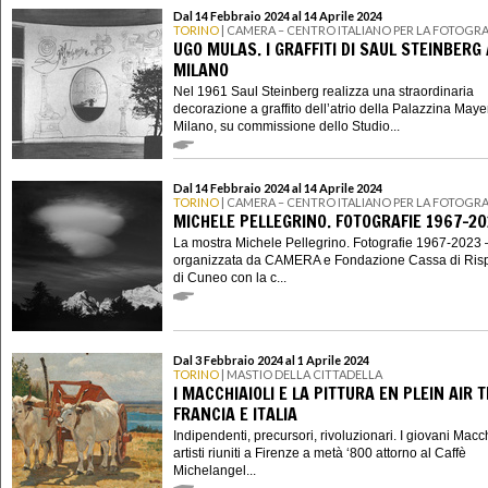
Dal 14 Febbraio 2024 al 14 Aprile 2024
TORINO
| CAMERA – CENTRO ITALIANO PER LA FOTOGRA
UGO MULAS. I GRAFFITI DI SAUL STEINBERG 
MILANO
Nel 1961 Saul Steinberg realizza una straordinaria
decorazione a graffito dell’atrio della Palazzina Maye
Milano, su commissione dello Studio...
Dal 14 Febbraio 2024 al 14 Aprile 2024
TORINO
| CAMERA – CENTRO ITALIANO PER LA FOTOGRA
MICHELE PELLEGRINO. FOTOGRAFIE 1967-20
La mostra Michele Pellegrino. Fotografie 1967-2023 
organizzata da CAMERA e Fondazione Cassa di Ris
di Cuneo con la c...
Dal 3 Febbraio 2024 al 1 Aprile 2024
TORINO
| MASTIO DELLA CITTADELLA
I MACCHIAIOLI E LA PITTURA EN PLEIN AIR 
FRANCIA E ITALIA
Indipendenti, precursori, rivoluzionari. I giovani Macch
artisti riuniti a Firenze a metà ‘800 attorno al Caffè
Michelangel...