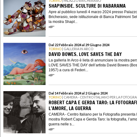
TORINO
| PALAZZO BRICHERASIO
SHAPINSIDE. SCULTURE DI RABARAMA
Apre al pubblico lunedì 4 marzo 2024 presso Palazz
Bricherasio, sede istituzionale di Banca Patrimoni Sel
la mostra ShapI...
Dal 22 Febbraio 2024 al 29 Giugno 2024
TORINO
| GALLERIA IN ARCO
DAVID BOWES. LOVE SAVES THE DAY
La galleria In Arco è lieta di annunciare la mostra pe
LOVE SAVES THE DAY dell’artista David Bowes (Bos
1957) a cura di Federi...
Dal 14 Febbraio 2024 al 2 Giugno 2024
TORINO
| CAMERA - CENTRO ITALIANO PER LA FOTOGRA
ROBERT CAPA E GERDA TARO: LA FOTOGRAFI
L’AMORE, LA GUERRA
CAMERA - Centro Italiano per la Fotografia presenta 
mostra Robert Capa e Gerda Taro: la fotografia, l’amo
guerra nelle s...