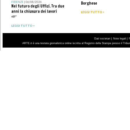
FIRENZE
| 06/08/2026
Borghese
Nel futuro degli Uffizi. Tra due
anni la chiusura dei lavori
LEGGI TUTTO >
LEGGI TUTTO >
|
|
Dati societari
Note legali
ARTE.it è una testata giornalistica online iscritta al Registro della Stampa presso il Trib