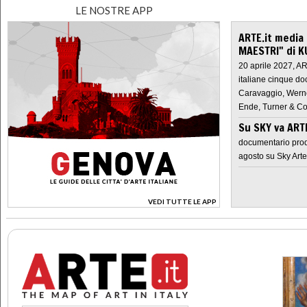
LE NOSTRE APP
ARTE.it media
MAESTRI" di K
20 aprile 2027, A
italiane cinque do
Caravaggio, Werne
Ende, Turner & Co
Su SKY va AR
documentario prod
agosto su Sky Arte
VEDI TUTTE LE APP
>