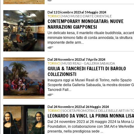
Dal 12 Dicembre 2023 al 5 Maggio 2024
TORINO
| MAO MUSEO D’ARTE ORIENTALE
CONTEMPORARY MONOGATARI: NUOVE
NARRAZIONI GIAPPONESI
Un delicato kesa, il mantello rituale buddhista, accan
minimale kimono fatto di corda annodata; la struttura
imponente delle arm...
Dal 28 Novembre 2023 al 7 Aprile 2024
TORINO
| MUSEI REALI - GALLERIA SABAUDA
GIULIA & TANCREDI FALLETTI DI BAROLO
COLLEZIONISTI
Inaugura oggi ai Musei Reali di Torino, nello Spazio
Scoperte della Galleria Sabauda, la mostra dossier G
Tancredi Fall...
Dal 24 Novembre 2023 al 26 Maggio 2024
TORINO
| SOCIETÀ PROMOTRICE DELLE BELLE ARTI IN T
LEONARDO DA VINCI. LA PRIMA MONNA LIS
Dal 24 novembre 2023 al 26 maggio 2024 la Mona L
Foundation, in collaborazione con SM.Art e WeAreBe
presenta, nella prestigiosa sede ...