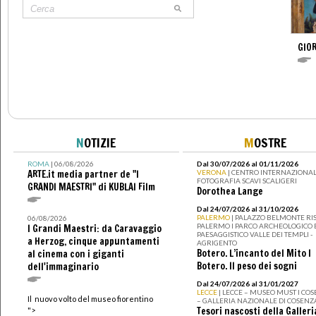
GIOR
N
OTIZIE
M
OSTRE
ROMA
| 06/08/2026
Dal 30/07/2026 al 01/11/2026
ARTE.it media partner de "I
VERONA
| CENTRO INTERNAZIONAL
FOTOGRAFIA SCAVI SCALIGERI
GRANDI MAESTRI" di KUBLAI Film
Dorothea Lange
Dal 24/07/2026 al 31/10/2026
PALERMO
| PALAZZO BELMONTE RIS
06/08/2026
PALERMO I PARCO ARCHEOLOGICO 
I Grandi Maestri: da Caravaggio
PAESAGGISTICO VALLE DEI TEMPLI -
a Herzog, cinque appuntamenti
AGRIGENTO
Botero. L’incanto del Mito I
al cinema con i giganti
Botero. Il peso dei sogni
dell'immaginario
Dal 24/07/2026 al 31/01/2027
LECCE
| LECCE – MUSEO MUST I CO
Il nuovo volto del museo fiorentino
– GALLERIA NAZIONALE DI COSENZ
Tesori nascosti della Galleri
">