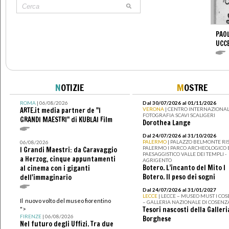
PAOL
UCC
N
OTIZIE
M
OSTRE
ROMA
| 06/08/2026
Dal 30/07/2026 al 01/11/2026
ARTE.it media partner de "I
VERONA
| CENTRO INTERNAZIONAL
FOTOGRAFIA SCAVI SCALIGERI
GRANDI MAESTRI" di KUBLAI Film
Dorothea Lange
Dal 24/07/2026 al 31/10/2026
PALERMO
| PALAZZO BELMONTE RIS
06/08/2026
PALERMO I PARCO ARCHEOLOGICO 
I Grandi Maestri: da Caravaggio
PAESAGGISTICO VALLE DEI TEMPLI -
a Herzog, cinque appuntamenti
AGRIGENTO
Botero. L’incanto del Mito I
al cinema con i giganti
Botero. Il peso dei sogni
dell'immaginario
Dal 24/07/2026 al 31/01/2027
LECCE
| LECCE – MUSEO MUST I CO
Il nuovo volto del museo fiorentino
– GALLERIA NAZIONALE DI COSENZ
Tesori nascosti della Galleri
">
FIRENZE
| 06/08/2026
Borghese
Nel futuro degli Uffizi. Tra due