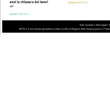
anni la chiusura dei lavori
LEGGI TUTTO >
LEGGI TUTTO >
|
|
Dati societari
Note legali
ARTE.it è una testata giornalistica online iscritta al Registro della Stampa presso il Trib