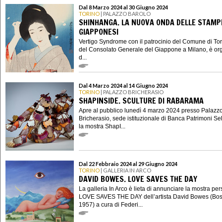
Dal 8 Marzo 2024 al 30 Giugno 2024
TORINO
| PALAZZO BAROLO
SHINHANGA. LA NUOVA ONDA DELLE STAMP
GIAPPONESI
Vertigo Syndrome con il patrocinio del Comune di Tor
del Consolato Generale del Giappone a Milano, è or
d...
Dal 4 Marzo 2024 al 14 Giugno 2024
TORINO
| PALAZZO BRICHERASIO
SHAPINSIDE. SCULTURE DI RABARAMA
Apre al pubblico lunedì 4 marzo 2024 presso Palazz
Bricherasio, sede istituzionale di Banca Patrimoni Sel
la mostra ShapI...
Dal 22 Febbraio 2024 al 29 Giugno 2024
TORINO
| GALLERIA IN ARCO
DAVID BOWES. LOVE SAVES THE DAY
La galleria In Arco è lieta di annunciare la mostra pe
LOVE SAVES THE DAY dell’artista David Bowes (Bos
1957) a cura di Federi...