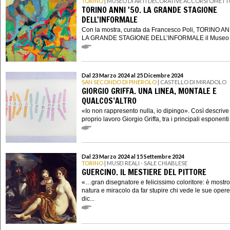
TORINO
| MUSEO DI ARTI DECORATIVE ACCORSI OMETT
TORINO ANNI '50. LA GRANDE STAGIONE
DELL'INFORMALE
Con la mostra, curata da Francesco Poli, TORINO ANN
LA GRANDE STAGIONE DELL’INFORMALE il Museo di
Dal 23 Marzo 2024 al 25 Dicembre 2024
SAN SECONDO DI PINEROLO
| CASTELLO DI MIRADOLO
GIORGIO GRIFFA. UNA LINEA, MONTALE E
QUALCOS’ALTRO
«Io non rappresento nulla, io dipingo». Così descrive 
proprio lavoro Giorgio Griffa, tra i principali esponenti a
Dal 23 Marzo 2024 al 15 Settembre 2024
TORINO
| MUSEI REALI - SALE CHIABLESE
GUERCINO. IL MESTIERE DEL PITTORE
«…gran disegnatore e felicissimo coloritore: è mostro
natura e miracolo da far stupire chi vede le sue oper
dic...