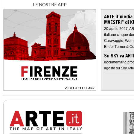
LE NOSTRE APP
ARTE.it media
MAESTRI" di K
20 aprile 2027, A
italiane cinque do
Caravaggio, Werne
Ende, Turner & Co
Su SKY va AR
documentario prod
agosto su Sky Arte
VEDI TUTTE LE APP
>