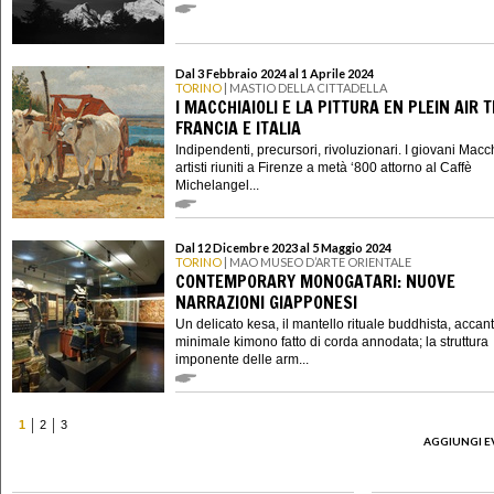
Dal 3 Febbraio 2024 al 1 Aprile 2024
TORINO
| MASTIO DELLA CITTADELLA
I MACCHIAIOLI E LA PITTURA EN PLEIN AIR 
FRANCIA E ITALIA
Indipendenti, precursori, rivoluzionari. I giovani Macch
artisti riuniti a Firenze a metà ‘800 attorno al Caffè
Michelangel...
Dal 12 Dicembre 2023 al 5 Maggio 2024
TORINO
| MAO MUSEO D’ARTE ORIENTALE
CONTEMPORARY MONOGATARI: NUOVE
NARRAZIONI GIAPPONESI
Un delicato kesa, il mantello rituale buddhista, accan
minimale kimono fatto di corda annodata; la struttura
imponente delle arm...
1
2
3
AGGIUNGI E