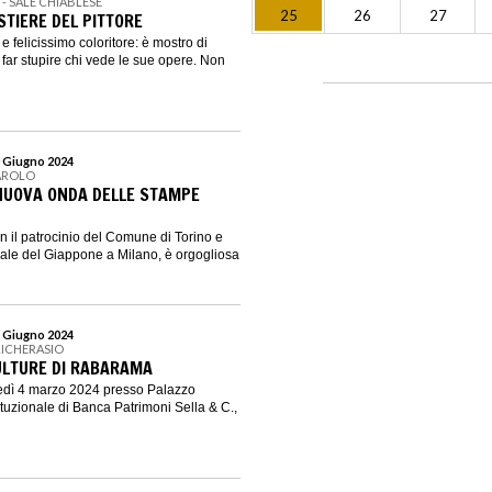
I - SALE CHIABLESE
25
26
27
STIERE DEL PITTORE
 felicissimo coloritore: è mostro di
 far stupire chi vede le sue opere. Non
0 Giugno 2024
AROLO
NUOVA ONDA DELLE STAMPE
 il patrocinio del Comune di Torino e
ale del Giappone a Milano, è orgogliosa
4 Giugno 2024
RICHERASIO
ULTURE DI RABARAMA
nedì 4 marzo 2024 presso Palazzo
ituzionale di Banca Patrimoni Sella & C.,