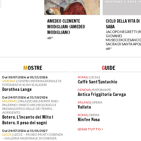
AMEDEO CLEMENTE
CICLO DELLA VITA DI
MODIGLIANI (AMEDEO
SABA
MODIGLIANI)
JACOPO NEGRETTI (P
GIOVANE)
MUSEO DIOCESANO D
SACRA DI SANTA APO
M
OSTRE
G
UIDE
Dal 30/07/2026 al 01/11/2026
ROMA
|
LOCALE
VERONA
| CENTRO INTERNAZIONALE DI
Caffè Sant’Eustachio
FOTOGRAFIA SCAVI SCALIGERI
Dorothea Lange
GENOVA
|
RISTORANTE
Antica Friggitoria Carega
Dal 24/07/2026 al 31/10/2026
PALERMO
| PALAZZO BELMONTE RISO -
MILANO
|
OPERA
PALERMO I PARCO ARCHEOLOGICO E
Vallata
PAESAGGISTICO VALLE DEI TEMPLI -
AGRIGENTO
ROMA
|
OPERA
Botero. L’incanto del Mito I
Ninfee Rosa
Botero. Il peso dei sogni
LEGGI TUTTO >
Dal 24/07/2026 al 31/01/2027
LECCE
| LECCE – MUSEO MUST I COSENZA
– GALLERIA NAZIONALE DI COSENZA