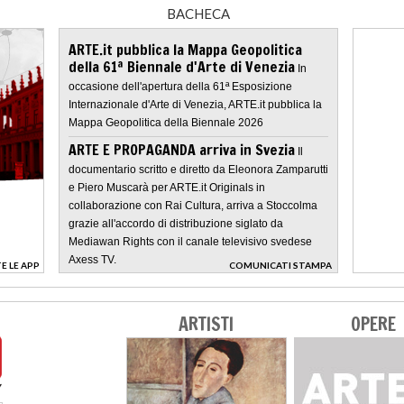
BACHECA
ARTE.it pubblica la Mappa Geopolitica
della 61ª Biennale d'Arte di Venezia
In
occasione dell'apertura della 61ª Esposizione
Internazionale d'Arte di Venezia, ARTE.it pubblica la
Mappa Geopolitica della Biennale 2026
ARTE E PROPAGANDA arriva in Svezia
Il
documentario scritto e diretto da Eleonora Zamparutti
e Piero Muscarà per ARTE.it Originals in
collaborazione con Rai Cultura, arriva a Stoccolma
grazie all'accordo di distribuzione siglato da
Mediawan Rights con il canale televisivo svedese
Axess TV.
E LE APP
COMUNICATI STAMPA
>
ARTISTI
OPERE