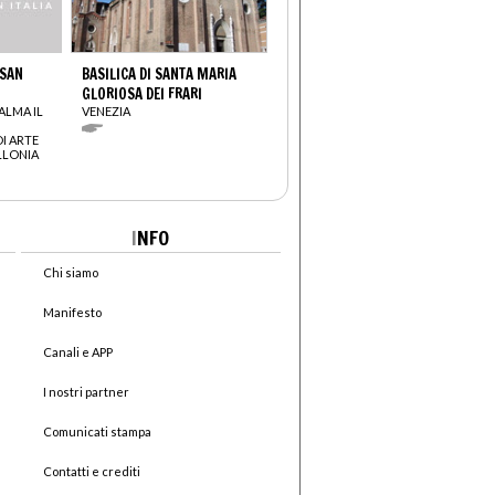
 SAN
BASILICA DI SANTA MARIA
GLORIOSA DEI FRARI
ALMA IL
VENEZIA
I ARTE
LLONIA
I
NFO
Chi siamo
Manifesto
Canali e APP
I nostri partner
Comunicati stampa
Contatti e crediti