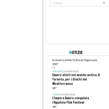
N
OTIZIE
In mostra al MarTa fino al 10 gennaio
2027
">
TARANTO
| 04/08/2026
Essere atleti nel mondo antico. A
Taranto, per i Giochi del
Mediterraneo
UDINE
| 01/08/2026
L'Impero Assiro conquista
l'Aquileia Film Festival