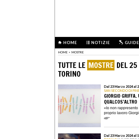
HOME
NOTIZIE
GUIDE
HOME
>
MOSTRE
TUTTE LE
MOSTRE
DEL 25
TORINO
Dal 23 Marzo 2024 al 
SAN SECONDO DI PI
GIORGIO GRIFFA.
QUALCOS’ALTRO
«Io non rappresento n
proprio lavoro Giorgio 
Dal 23 Marzo 2024 al 