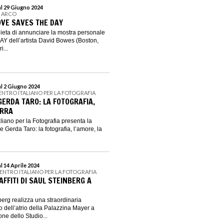
al 29 Giugno 2024
N ARCO
OVE SAVES THE DAY
 lieta di annunciare la mostra personale
 dell’artista David Bowes (Boston,
i...
al 2 Giugno 2024
CENTRO ITALIANO PER LA FOTOGRAFIA
GERDA TARO: LA FOTOGRAFIA,
ERRA
iano per la Fotografia presenta la
Gerda Taro: la fotografia, l’amore, la
l 14 Aprile 2024
CENTRO ITALIANO PER LA FOTOGRAFIA
AFFITI DI SAUL STEINBERG A
erg realizza una straordinaria
o dell’atrio della Palazzina Mayer a
ne dello Studio...