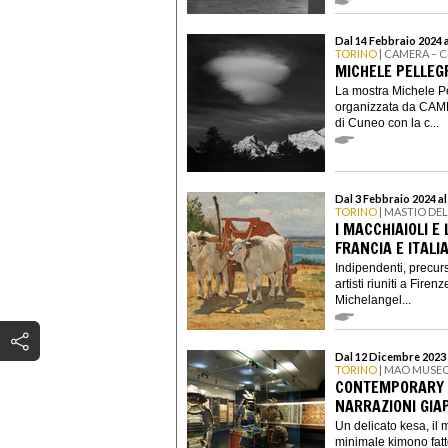
Dal 14 Febbraio 2024 a
TORINO
| CAMERA – 
MICHELE PELLEG
La mostra Michele Pe
organizzata da CAM
di Cuneo con la c...
Dal 3 Febbraio 2024 al
TORINO
| MASTIO DE
I MACCHIAIOLI E
FRANCIA E ITALI
Indipendenti, precurso
artisti riuniti a Fire
Michelangel...
Dal 12 Dicembre 2023 
TORINO
| MAO MUSEO
CONTEMPORARY 
NARRAZIONI GIA
Un delicato kesa, il 
minimale kimono fatto