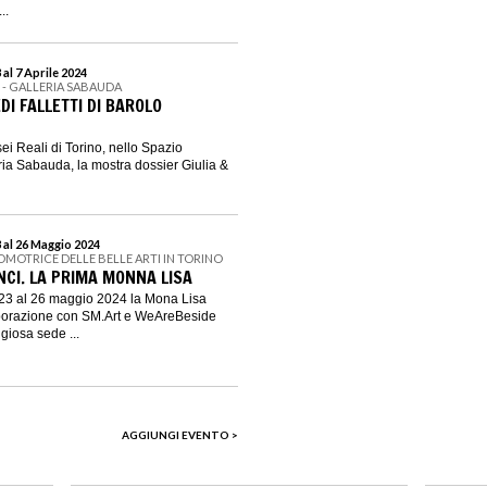
..
al 7 Aprile 2024
I - GALLERIA SABAUDA
DI FALLETTI DI BAROLO
ei Reali di Torino, nello Spazio
ria Sabauda, la mostra dossier Giulia &
 al 26 Maggio 2024
OMOTRICE DELLE BELLE ARTI IN TORINO
NCI. LA PRIMA MONNA LISA
3 al 26 maggio 2024 la Mona Lisa
aborazione con SM.Art e WeAreBeside
igiosa sede ...
AGGIUNGI EVENTO >