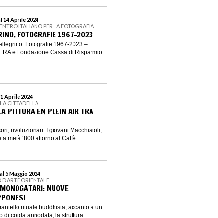
l 14 Aprile 2024
CENTRO ITALIANO PER LA FOTOGRAFIA
RINO. FOTOGRAFIE 1967-2023
llegrino. Fotografie 1967-2023 –
ERA e Fondazione Cassa di Risparmio
 1 Aprile 2024
LLA CITTADELLA
 LA PITTURA EN PLEIN AIR TRA
A
ri, rivoluzionari. I giovani Macchiaioli,
nze a metà ‘800 attorno al Caffè
al 5 Maggio 2024
 D’ARTE ORIENTALE
MONOGATARI: NUOVE
PPONESI
mantello rituale buddhista, accanto a un
 di corda annodata; la struttura