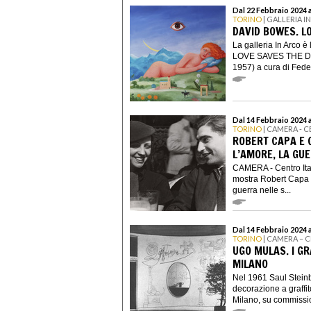
Dal 22 Febbraio 2024 
TORINO
| GALLERIA I
DAVID BOWES. L
La galleria In Arco è
LOVE SAVES THE DAY
1957) a cura di Feder
Dal 14 Febbraio 2024 
TORINO
| CAMERA - 
ROBERT CAPA E 
L’AMORE, LA GU
CAMERA - Centro Ital
mostra Robert Capa e 
guerra nelle s...
Dal 14 Febbraio 2024 a
TORINO
| CAMERA – 
UGO MULAS. I GR
MILANO
Nel 1961 Saul Steinb
decorazione a graffit
Milano, su commissio