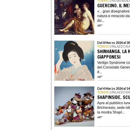
TORINO
| MUSEI REAL
GUERCINO. IL ME
«…gran disegnatore e
natura e miracolo da
dic...
Dal 8 Marzo 2024 al 3
TORINO
| PALAZZO B
SHINHANGA. LA 
GIAPPONESI
Vertigo Syndrome con
del Consolato Gener
d...
Dal 4 Marzo 2024 al 1
TORINO
| PALAZZO B
SHAPINSIDE. SC
Apre al pubblico lu
Bricherasio, sede ist
la mostra ShapI...