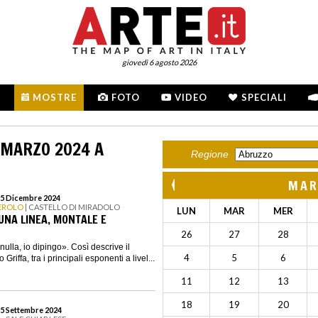
giovedì 6 agosto 2026
MOSTRE
FOTO
VIDEO
SPECIALI
 MARZO 2024 A
Regione
MAR
25 Dicembre 2024
NEROLO
| CASTELLO DI MIRADOLO
LUN
MAR
MER
 UNA LINEA, MONTALE E
26
27
28
ulla, io dipingo». Così descrive il
4
5
6
Griffa, tra i principali esponenti a livel...
11
12
13
18
19
20
15 Settembre 2024