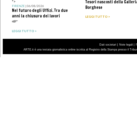
Tesori nascosti della Galleri
">
FIRENZE
| 06/08/2026
Borghese
Nel futuro degli Uffizi. Tra due
anni la chiusura dei lavori
LEGGI TUTTO >
LEGGI TUTTO >
|
|
Dati societari
Note legali
ARTE.it è una testata giornalistica online iscritta al Registro della Stampa presso il Trib