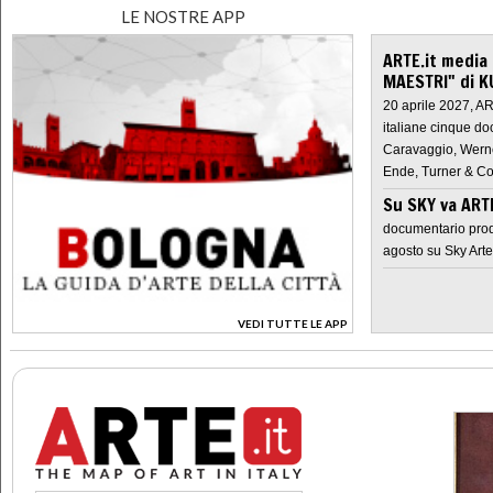
LE NOSTRE APP
ARTE.it media
MAESTRI" di K
20 aprile 2027, A
italiane cinque do
Caravaggio, Werne
Ende, Turner & Co
Su SKY va AR
documentario prod
agosto su Sky Arte
VEDI TUTTE LE APP
>