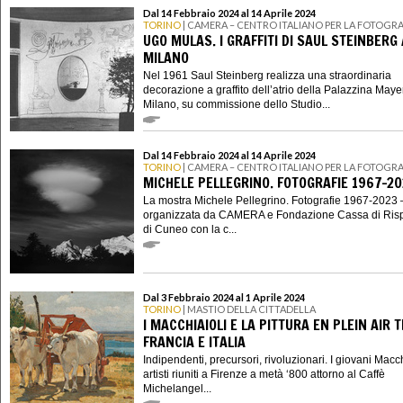
Dal 14 Febbraio 2024 al 14 Aprile 2024
TORINO
| CAMERA – CENTRO ITALIANO PER LA FOTOGRA
UGO MULAS. I GRAFFITI DI SAUL STEINBERG 
MILANO
Nel 1961 Saul Steinberg realizza una straordinaria
decorazione a graffito dell’atrio della Palazzina Maye
Milano, su commissione dello Studio...
Dal 14 Febbraio 2024 al 14 Aprile 2024
TORINO
| CAMERA – CENTRO ITALIANO PER LA FOTOGRA
MICHELE PELLEGRINO. FOTOGRAFIE 1967-20
La mostra Michele Pellegrino. Fotografie 1967-2023 
organizzata da CAMERA e Fondazione Cassa di Ris
di Cuneo con la c...
Dal 3 Febbraio 2024 al 1 Aprile 2024
TORINO
| MASTIO DELLA CITTADELLA
I MACCHIAIOLI E LA PITTURA EN PLEIN AIR 
FRANCIA E ITALIA
Indipendenti, precursori, rivoluzionari. I giovani Macch
artisti riuniti a Firenze a metà ‘800 attorno al Caffè
Michelangel...