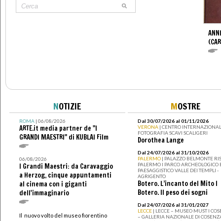
ANNI
(CAR
N
OTIZIE
M
OSTRE
ROMA
| 06/08/2026
Dal 30/07/2026 al 01/11/2026
ARTE.it media partner de "I
VERONA
| CENTRO INTERNAZIONAL
FOTOGRAFIA SCAVI SCALIGERI
GRANDI MAESTRI" di KUBLAI Film
Dorothea Lange
Dal 24/07/2026 al 31/10/2026
PALERMO
| PALAZZO BELMONTE RIS
06/08/2026
PALERMO I PARCO ARCHEOLOGICO 
I Grandi Maestri: da Caravaggio
PAESAGGISTICO VALLE DEI TEMPLI -
a Herzog, cinque appuntamenti
AGRIGENTO
Botero. L’incanto del Mito I
al cinema con i giganti
Botero. Il peso dei sogni
dell'immaginario
Dal 24/07/2026 al 31/01/2027
LECCE
| LECCE – MUSEO MUST I CO
Il nuovo volto del museo fiorentino
– GALLERIA NAZIONALE DI COSENZ