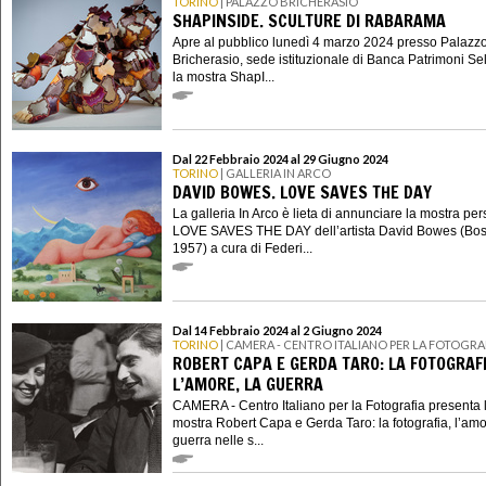
TORINO
| PALAZZO BRICHERASIO
SHAPINSIDE. SCULTURE DI RABARAMA
Apre al pubblico lunedì 4 marzo 2024 presso Palazz
Bricherasio, sede istituzionale di Banca Patrimoni Sel
la mostra ShapI...
Dal 22 Febbraio 2024 al 29 Giugno 2024
TORINO
| GALLERIA IN ARCO
DAVID BOWES. LOVE SAVES THE DAY
La galleria In Arco è lieta di annunciare la mostra pe
LOVE SAVES THE DAY dell’artista David Bowes (Bos
1957) a cura di Federi...
Dal 14 Febbraio 2024 al 2 Giugno 2024
TORINO
| CAMERA - CENTRO ITALIANO PER LA FOTOGRA
ROBERT CAPA E GERDA TARO: LA FOTOGRAFI
L’AMORE, LA GUERRA
CAMERA - Centro Italiano per la Fotografia presenta 
mostra Robert Capa e Gerda Taro: la fotografia, l’amo
guerra nelle s...