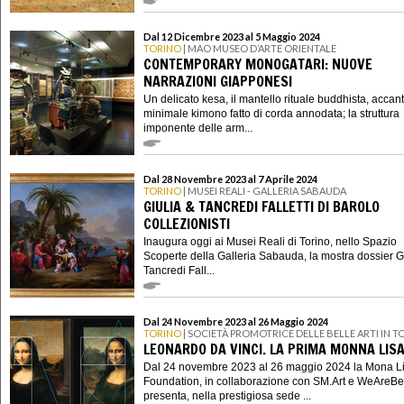
Dal 12 Dicembre 2023 al 5 Maggio 2024
TORINO
| MAO MUSEO D’ARTE ORIENTALE
CONTEMPORARY MONOGATARI: NUOVE
NARRAZIONI GIAPPONESI
Un delicato kesa, il mantello rituale buddhista, accan
minimale kimono fatto di corda annodata; la struttura
imponente delle arm...
Dal 28 Novembre 2023 al 7 Aprile 2024
TORINO
| MUSEI REALI - GALLERIA SABAUDA
GIULIA & TANCREDI FALLETTI DI BAROLO
COLLEZIONISTI
Inaugura oggi ai Musei Reali di Torino, nello Spazio
Scoperte della Galleria Sabauda, la mostra dossier G
Tancredi Fall...
Dal 24 Novembre 2023 al 26 Maggio 2024
TORINO
| SOCIETÀ PROMOTRICE DELLE BELLE ARTI IN T
LEONARDO DA VINCI. LA PRIMA MONNA LIS
Dal 24 novembre 2023 al 26 maggio 2024 la Mona L
Foundation, in collaborazione con SM.Art e WeAreBe
presenta, nella prestigiosa sede ...