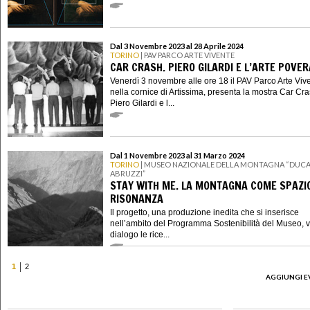
Dal 3 Novembre 2023 al 28 Aprile 2024
TORINO
| PAV PARCO ARTE VIVENTE
CAR CRASH. PIERO GILARDI E L’ARTE POVER
Venerdì 3 novembre alle ore 18 il PAV Parco Arte Viv
nella cornice di Artissima, presenta la mostra Car Cra
Piero Gilardi e l...
Dal 1 Novembre 2023 al 31 Marzo 2024
TORINO
| MUSEO NAZIONALE DELLA MONTAGNA “DUCA
ABRUZZI”
STAY WITH ME. LA MONTAGNA COME SPAZIO
RISONANZA
Il progetto, una produzione inedita che si inserisce
nell’ambito del Programma Sostenibilità del Museo, 
dialogo le rice...
1
2
AGGIUNGI E