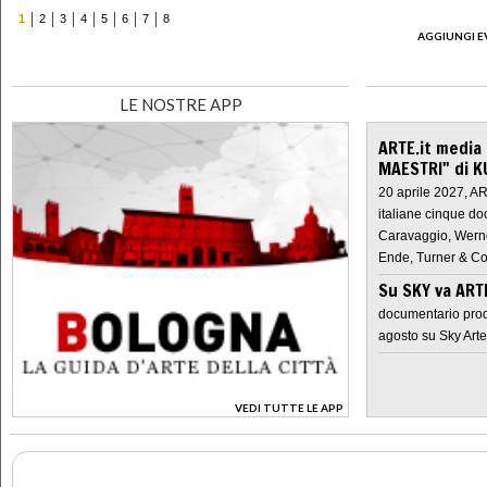
1
2
3
4
5
6
7
8
AGGIUNGI E
LE NOSTRE APP
ARTE.it media
MAESTRI" di K
20 aprile 2027, A
italiane cinque do
Caravaggio, Werne
Ende, Turner & Co
Su SKY va AR
documentario prod
agosto su Sky Arte
VEDI TUTTE LE APP
>