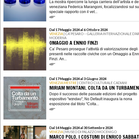
La mostra ripercorre la lunga carriera dell’artista e d
veneziana Federica Marangoni, focalizzandosi sul s
speciale rapporto con il vet...
Dal 17 Maggio 2024 al 6 Ottobre 2024
VENEZIA
| CA’ PESARO – GALLERIA INTERNAZIONALE D’A
MODERNA
OMAGGIO A ENNIO FINZI
Ca’ Pesaro prosegue l’attività di valorizzazione degli 
presenti nelle raccolte civiche con un Omaggio a Enn
Finzi. An...
Dal 17 Maggio 2024 al 3 Giugno 2024
VENEZIA MESTRE
| CENTRO CULTURALE CADIANI
MIRIAM MONTANI. COLTA DA UN TURBAME
Dopo il successo delle passate edizioni del progetto
espositivo "wɪndǝʊ", No Default inaugura la nona
esposizione dal titolo “Colta...
Dal 14 Maggio 2024 al 30 Settembre 2024
VENEZIA
| MUSEO DI PALAZZO MOCENIGO
MARCO POLO. I COSTUMI DI ENRICO SABBAT