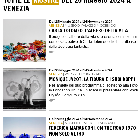
TUTTE LE
MOSTRE
DEL 26 MAGGIO 2024 A
VENEZIA
Dal 25 Maggio 2024 al 24 Novembre 2024
VENEZIA
| MUSEO DI PALAZZO MOCENIGO
CARLA TOLOMEO. L'ALBERO DELLA VITA
Il progetto L’albero della vita si presenta come summ
percorso creativo di Carla Tolomeo, che ha tratto ispi
dalla Zoologia fantasti...
Dal 25 Maggio 2024 al 14 Settembre 2024
VENEZIA
| PALAZZETTO BRU ZANE
MONIQUE JACOT. LA FIGURA E I SUOI DOPPI
Nell’ambito del suo programma di sostegno alla Fotog
la Fondation Bru ha il piacere di presentare con Phot
Elysée, La figura e i s...
Dal 19 Maggio 2024 al 24 Novembre 2024
VENEZIA
| MUSEO DEL VETRO DI MURANO
FEDERICA MARANGONI. ON THE ROAD 1970-
NON SOLO VETRO