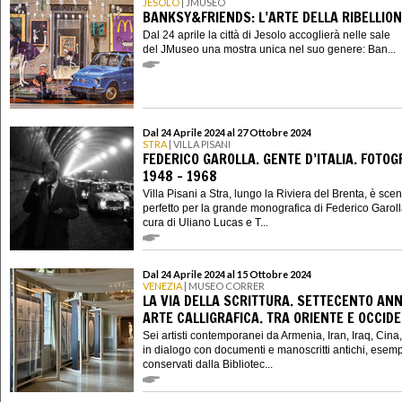
JESOLO
| JMUSEO
BANKSY&FRIENDS: L’ARTE DELLA RIBELLIO
Dal 24 aprile la città di Jesolo accoglierà nelle sale
del JMuseo una mostra unica nel suo genere: Ban...
Dal 24 Aprile 2024 al 27 Ottobre 2024
STRA
| VILLA PISANI
FEDERICO GAROLLA. GENTE D’ITALIA. FOTOG
1948 – 1968
Villa Pisani a Stra, lungo la Riviera del Brenta, è sce
perfetto per la grande monografica di Federico Garoll
cura di Uliano Lucas e T...
Dal 24 Aprile 2024 al 15 Ottobre 2024
VENEZIA
| MUSEO CORRER
LA VIA DELLA SCRITTURA. SETTECENTO ANNI
ARTE CALLIGRAFICA. TRA ORIENTE E OCCID
Sei artisti contemporanei da Armenia, Iran, Iraq, Cina, 
in dialogo con documenti e manoscritti antichi, esemp
conservati dalla Bibliotec...