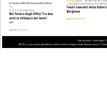
LECCE
| LECCE – MUSEO MUST I CO
Il nuovo volto del museo fiorentino
– GALLERIA NAZIONALE DI COSENZ
Tesori nascosti della Galleri
">
FIRENZE
| 06/08/2026
Borghese
Nel futuro degli Uffizi. Tra due
anni la chiusura dei lavori
LEGGI TUTTO >
LEGGI TUTTO >
|
|
Dati societari
Note legali
ARTE.it è una testata giornalistica online iscritta al Registro della Stampa presso il Trib