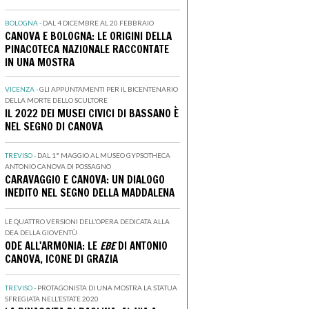
BOLOGNA -
DAL 4 DICEMBRE AL 20 FEBBRAIO
CANOVA E BOLOGNA: LE ORIGINI DELLA
PINACOTECA NAZIONALE RACCONTATE
IN UNA MOSTRA
VICENZA -
GLI APPUNTAMENTI PER IL BICENTENARIO
DELLA MORTE DELLO SCULTORE
IL 2022 DEI MUSEI CIVICI DI BASSANO È
NEL SEGNO DI CANOVA
TREVISO -
DAL 1° MAGGIO AL MUSEO GYPSOTHECA
ANTONIO CANOVA DI POSSAGNO
CARAVAGGIO E CANOVA: UN DIALOGO
INEDITO NEL SEGNO DELLA MADDALENA
LE QUATTRO VERSIONI DELL’OPERA DEDICATA ALLA
DEA DELLA GIOVENTÙ
ODE ALL'ARMONIA: LE
EBE
DI ANTONIO
CANOVA, ICONE DI GRAZIA
TREVISO -
PROTAGONISTA DI UNA MOSTRA LA STATUA
SFREGIATA NELL’ESTATE 2020