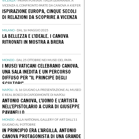
VICENZA -
PRIMA PUNTATA: ITALIA GERMANIA. A
VICENZA IL CONFRONTO PARTE DA CANOVA A KIEFER
ISPIRAZIONE EUROPA, CINQUE SECOLI
DI RELAZIONI DA SCOPRIRE A VICENZA
MILANO -
DAL 16 MAGGIO 2025
LA BELLEZZA E L'IDEALE. I CANOVA
RITROVATI IN MOSTRA A BRERA
MONDO -
DAL 25 OTTOBRE NEI MUSEI DEL PAPA
I MUSEI VATICANI CELEBRANO CANOVA.
UNA SALA INEDITA E UN PERCORSO
DIFFUSO PER "IL PRINCIPE DEGLI
SCULTORI"
NAPOLI -
IL 16 GIUGNO LA PRESENTAZIONE AL MUSEO
E REAL BOSCO DI CAPODIMONTE DI NAPOLI
ANTONIO CANOVA, L'UOMO E L'ARTISTA
NELL'EPISTOLARIO A CURA DI GIUSEPPE
PAVANELLO
MONDO -
ALLA NATIONAL GALLERY OF ART DALL’11
GIUGNO AL 9 OTTOBRE
IN PRINCIPIO ERA L'ARGILLA. ANTONIO
CANOVA PROTAGONISTA DI UNA GRANDE