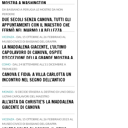
MOSTRA A WASHINGTON
DA BASSANO A PERUGIA LE MOSTRE DA NON
PERDERE
DUE SECOLI SENZA CANOVA. TUTTI GLI
APPUNTAMENTI CON IL MAESTRO CHE
FERMÒ NEL MARMO LA BELLEZZA
VICENZA -
DAL 15 OTTOBRE AL 26 FEBBRAIO AL
MUSEO CIVICO DI BASSANO DEL GRAPPA
LA MADDALENA GIACENTE, L'ULTIMO
CAPOLAVORO DI CANOVA, OSPITE
D'ECCEZIONE DELLA GRANDE MOSTRA A
BASSANO DEDICATA AL MAESTRO
COMO -
DAL 24 SETTEMBRE ALL’11 DICEMBRE A
TREMEZZO
CANOVA E FIDIA: A VILLA CARLOTTA UN
INCONTRO NEL SEGNO DELL'ANTICO
MONDO -
SI DECIDE STASERA IL DESTINO DI UNO DEGLI
ULTIMI CAPOLAVORI DEL MAESTRO
ALL'ASTA DA CHRISTIE'S LA MADDALENA
GIACENTE DI CANOVA
VICENZA -
DAL 15 OTTOBRE AL 26 FEBBRAIO 2023 AL
MUSEO CIVICO DI BASSANO DEL GRAPPA