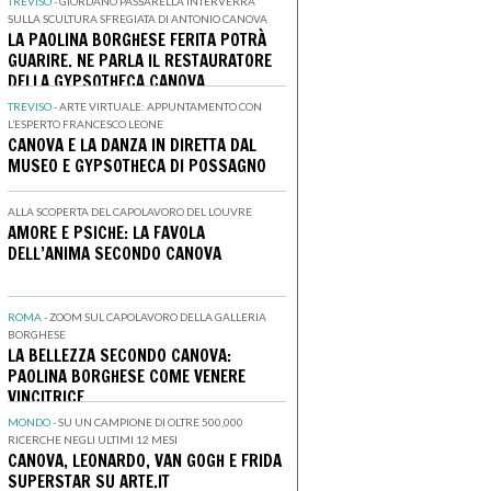
TREVISO -
GIORDANO PASSARELLA INTERVERRÀ
SULLA SCULTURA SFREGIATA DI ANTONIO CANOVA
LA PAOLINA BORGHESE FERITA POTRÀ
GUARIRE. NE PARLA IL RESTAURATORE
DELLA GYPSOTHECA CANOVA
TREVISO -
ARTE VIRTUALE: APPUNTAMENTO CON
L’ESPERTO FRANCESCO LEONE
CANOVA E LA DANZA IN DIRETTA DAL
MUSEO E GYPSOTHECA DI POSSAGNO
ALLA SCOPERTA DEL CAPOLAVORO DEL LOUVRE
AMORE E PSICHE: LA FAVOLA
DELL’ANIMA SECONDO CANOVA
ROMA -
ZOOM SUL CAPOLAVORO DELLA GALLERIA
BORGHESE
LA BELLEZZA SECONDO CANOVA:
PAOLINA BORGHESE COME VENERE
VINCITRICE
MONDO -
SU UN CAMPIONE DI OLTRE 500,000
RICERCHE NEGLI ULTIMI 12 MESI
CANOVA, LEONARDO, VAN GOGH E FRIDA
SUPERSTAR SU ARTE.IT