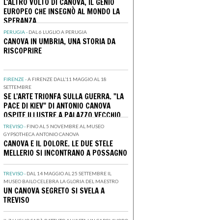
L'ALTRO VOLTO DI CANOVA, IL GENIO
EUROPEO CHE INSEGNÒ AL MONDO LA
SPERANZA
PERUGIA -
DAL 6 LUGLIO A PERUGIA
CANOVA IN UMBRIA, UNA STORIA DA
RISCOPRIRE
FIRENZE -
A FIRENZE DALL’11 MAGGIO AL 18
SETTEMBRE
SE L'ARTE TRIONFA SULLA GUERRA. "LA
PACE DI KIEV" DI ANTONIO CANOVA
OSPITE ILLUSTRE A PALAZZO VECCHIO
TREVISO -
FINO AL 5 NOVEMBRE AL MUSEO
GYPSOTHECA ANTONIO CANOVA
CANOVA E IL DOLORE. LE DUE STELE
MELLERIO SI INCONTRANO A POSSAGNO
TREVISO -
DAL 14 MAGGIO AL 25 SETTEMBRE IL
MUSEO BAILO CELEBRA LA GLORIA DEL MAESTRO
UN CANOVA SEGRETO SI SVELA A
TREVISO