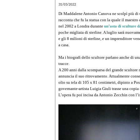
31/05/2022
Di Maddalene Antonio Canova ne scolpì più di
racconta che fu la statua con la quale il maestro
nel 2002 a Londra durante
un’asta di sculture 
poche migliaia di sterline. A luglio sarà nuovamen
e gli 8 milioni di sterline, e un imprenditore v
a casa.
Ma i biografi dello scultore parlano anche di un
tracce.
A 200 anni dalla scomparsa del grande scultore n
annuncia il suo ritrovamento. Attualmente conse
olio su tela di 105 x 81 centimetri, dipinto a Pos
governante-artista Luigia Giuli trasse una copi
L’opera fu poi incisa da Antonio Zecchin con l’