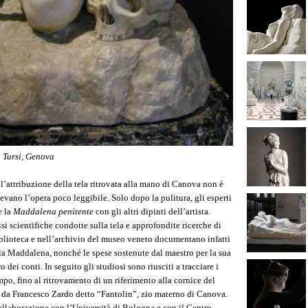
 Tursi, Genova
l’attribuzione della tela ritrovata alla mano di Canova non è
devano l’opera poco leggibile. Solo dopo la pulitura, gli esperti
e la
Maddalena penitente
con gli altri dipinti dell’artista.
alisi scientifiche condotte sulla tela e approfondite ricerche di
 biblioteca e nell’archivio del museo veneto documentano infatti
 la Maddalena, nonché le spese sostenute dal maestro per la sua
dei conti. In seguito gli studiosi sono riusciti a tracciare i
mpo, fino al ritrovamento di un riferimento alla cornice del
 da Francesco Zardo detto “Fantolin”, zio materno di Canova.
collaborazione con l’Università di Bologna e con il Centro