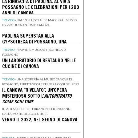
LA RINASCITA DI PAOLINA. AL VIA A
POSSAGNO LE CELEBRAZIONI PER I 200
ANNI DI CANOVA
TREVISO -
DAL 19 MARZO AL 30 MAGGIO AL MUSEO
GYPSOTHECA ANTONIO CANOVA
PAOLINA SUPERSTAR ALLA
GYPSOTHECA DI POSSAGNO. UNA
MOSTRA RIPERCORRE LA STORIA DEL
TREVISO -
RIAPRE IL MUSEO GYPSOTHECA DI
CAPOLAVORO DI CANOVA
POSSAGNO
UN LABORATORIO DI RESTAURO NELLE
CUCINE DI CANOVA
TREVISO -
UNA SCOPERTA AL MUSEO CANOVA DI
POSSAGNO, ASPETTANDO LE CELEBRAZIONI DEL 2022
IL CANOVA ''RIVELATO''. UN'OPERA
MISTERIOSA SOTTO L'
AUTORITRATTO
COME SCULTORE
IN ATTESA DELLE CELEBRAZIONI PER I 200 ANNI
DALLA MORTE DELLO SCULTORE
VERSO IL 2022, NEL SEGNO DI CANOVA