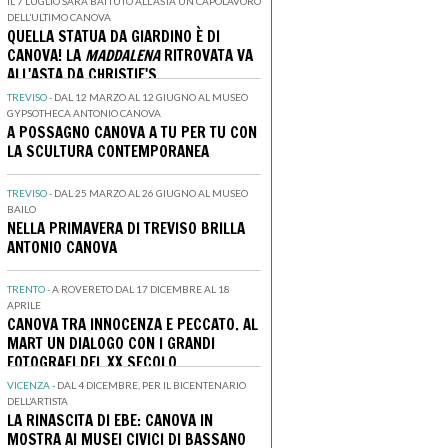
IL 7 LUGLIO SARÀ BATTUTO ALL'ASTA UN CAPOLAVORO
DELL’ULTIMO CANOVA
QUELLA STATUA DA GIARDINO È DI
CANOVA! LA
MADDALENA
RITROVATA VA
ALL'ASTA DA CHRISTIE'S
TREVISO -
DAL 12 MARZO AL 12 GIUGNO AL MUSEO
GYPSOTHECA ANTONIO CANOVA
A POSSAGNO CANOVA A TU PER TU CON
LA SCULTURA CONTEMPORANEA
TREVISO -
DAL 25 MARZO AL 26 GIUGNO AL MUSEO
BAILO
NELLA PRIMAVERA DI TREVISO BRILLA
ANTONIO CANOVA
TRENTO -
A ROVERETO DAL 17 DICEMBRE AL 18
APRILE
CANOVA TRA INNOCENZA E PECCATO. AL
MART UN DIALOGO CON I GRANDI
FOTOGRAFI DEL XX SECOLO
VICENZA -
DAL 4 DICEMBRE, PER IL BICENTENARIO
DELL’ARTISTA
LA RINASCITA DI EBE: CANOVA IN
MOSTRA AI MUSEI CIVICI DI BASSANO