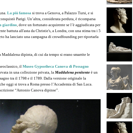
 una.
La più famosa
si trova a Genova, a Palazzo Tursi, e si
 conquistò Parigi. Un’altra, considerata perduta, è ricomparsa
da giardino
, dove un fortunato acquirente se l’è aggiudicata per
te battuta all'asta da Christie's, a Londra, con una stima tra i 5
eneto ha lanciato una campagna di crowdfounding per riportarla
a Maddalena dipinta, di cui da tempo si erano smarrite le
eoclassico, il
Museo Gypsotheca Canova di Possagno
rvata in una collezione privata, la
Maddalena penitente
è un
sagno tra il 1798 e il 1789. Dalla versione originale la
a che oggi si trova a Roma presso l’Accademia di San Luca.
iscrizione “Antonio Canova dipinse”.