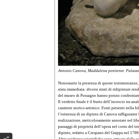
Antonio Canova, Maddalena penitente. Palazzo
Nonostante la presenza di queste testimonianze, 
stata immediata: diversi strati di ridipinture ren
del museo di Possagno hanno potuto confrontar
Il verdetto finale è il frutto dell’incrocio tra an
carattere storico-artistico. Fonti presenti nella
l’esistenza di un dipinto di Canova raffigurante
realizzazione, meticolosamente annotate nel libro 
passaggi di proprietà dell’opera nel corso del te
dipinto, redatto a Crespano del Grappa nel 1799
Altre evidenze scientifiche sono arrivate dalla 