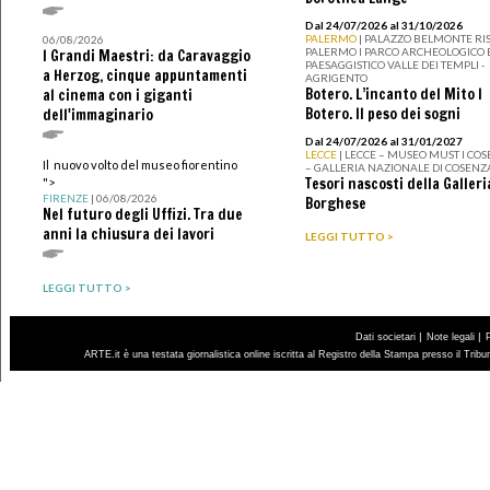
Dal 24/07/2026 al 31/10/2026
PALERMO
| PALAZZO BELMONTE RIS
06/08/2026
PALERMO I PARCO ARCHEOLOGICO 
I Grandi Maestri: da Caravaggio
PAESAGGISTICO VALLE DEI TEMPLI -
a Herzog, cinque appuntamenti
AGRIGENTO
Botero. L’incanto del Mito I
al cinema con i giganti
Botero. Il peso dei sogni
dell'immaginario
Dal 24/07/2026 al 31/01/2027
LECCE
| LECCE – MUSEO MUST I CO
Il nuovo volto del museo fiorentino
– GALLERIA NAZIONALE DI COSENZ
Tesori nascosti della Galleri
">
FIRENZE
| 06/08/2026
Borghese
Nel futuro degli Uffizi. Tra due
anni la chiusura dei lavori
LEGGI TUTTO >
LEGGI TUTTO >
|
|
Dati societari
Note legali
ARTE.it è una testata giornalistica online iscritta al Registro della Stampa presso il Trib