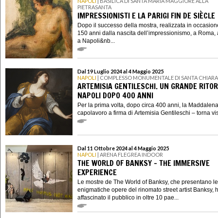
NAPOLI
| BASILICA DI SANTA MARIA MAGGIORE ALLA
PIETRASANTA
IMPRESSIONISTI E LA PARIGI FIN DE SIÈCLE
Dopo il successo della mostra, realizzata in occasion
150 anni dalla nascita dell’impressionismo, a Roma, 
a Napoli&nb...
Dal 19 Luglio 2024 al 4 Maggio 2025
NAPOLI
| COMPLESSO MONUMENTALE DI SANTA CHIARA
ARTEMISIA GENTILESCHI. UN GRANDE RITO
NAPOLI DOPO 400 ANNI
Per la prima volta, dopo circa 400 anni, la Maddalena
capolavoro a firma di Artemisia Gentileschi – torna visi
Dal 11 Ottobre 2024 al 4 Maggio 2025
NAPOLI
| ARENA FLEGREA INDOOR
THE WORLD OF BANKSY – THE IMMERSIVE
EXPERIENCE
Le mostre de The World of Banksy, che presentano le
enigmatiche opere del rinomato street artist Banksy,
affascinato il pubblico in oltre 10 pae...