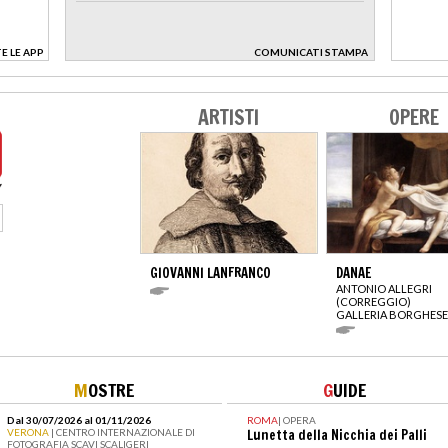
E LE APP
COMUNICATI STAMPA
>
ARTISTI
OPERE
GIOVANNI LANFRANCO
DANAE
ANTONIO ALLEGRI
(CORREGGIO)
GALLERIA BORGHESE
M
OSTRE
G
UIDE
Dal 30/07/2026 al 01/11/2026
ROMA
|
OPERA
VERONA
| CENTRO INTERNAZIONALE DI
Lunetta della Nicchia dei Palli
FOTOGRAFIA SCAVI SCALIGERI