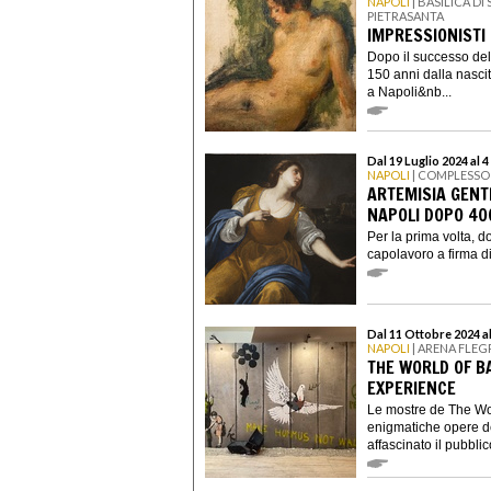
NAPOLI
| BASILICA D
PIETRASANTA
IMPRESSIONISTI 
Dopo il successo del
150 anni dalla nasci
a Napoli&nb...
Dal 19 Luglio 2024 al 
NAPOLI
| COMPLESSO
ARTEMISIA GENT
NAPOLI DOPO 40
Per la prima volta, 
capolavoro a firma di 
Dal 11 Ottobre 2024 a
NAPOLI
| ARENA FLE
THE WORLD OF B
EXPERIENCE
Le mostre de The Wo
enigmatiche opere de
affascinato il pubblic