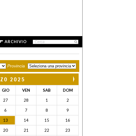
ARCHIVIO
Provincia
ZO 2025
GIO
VEN
SAB
DOM
27
28
1
2
6
7
8
9
13
14
15
16
20
21
22
23