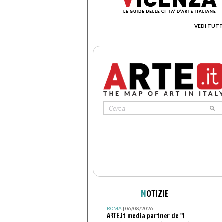
VEDI TUTT
>
N
OTIZIE
ROMA
| 06/08/2026
ARTE.it media partner de "I