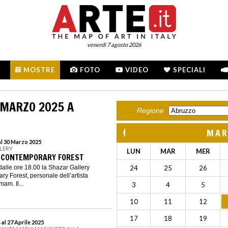
venerdì 7 agosto 2026
MOSTRE
FOTO
VIDEO
SPECIALI
 MARZO 2025 A
Regione
MAR
al 30 Marzo 2025
LLERY
LUN
MAR
MER
 CONTEMPORARY FOREST
dalle ore 18.00 la Shazar Gallery
24
25
26
y Forest, personale dell’artista
am. Il...
3
4
5
10
11
12
17
18
19
al 27 Aprile 2025