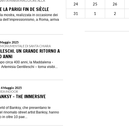
I SANTA MARIA MAGGIORE ALLA
24
25
26
E LA PARIGI FIN DE SIÈCLE
31
1
2
la mostra, realizzata in occasione dei
ta dell’impressionismo, a Roma, arriva
4 Maggio 2025
 MONUMENTALE DI SANTA CHIARA
ILESCHI. UN GRANDE RITORNO A
0 ANNI
dopo circa 400 anni, la Maddalena -
Artemisia Gentileschi – torna visibi...
l 4 Maggio 2025
GREA INDOOR
ANKSY – THE IMMERSIVE
rld of Banksy, che presentano le
l rinomato street artist Banksy, hanno
o in oltre 10 pae...