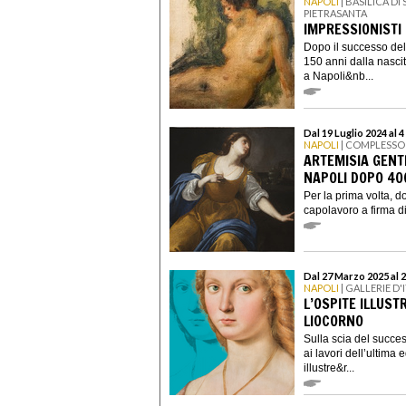
NAPOLI
| BASILICA D
PIETRASANTA
IMPRESSIONISTI 
Dopo il successo del
150 anni dalla nasci
a Napoli&nb...
Dal 19 Luglio 2024 al 
NAPOLI
| COMPLESSO
ARTEMISIA GENT
NAPOLI DOPO 40
Per la prima volta, 
capolavoro a firma di 
Dal 27 Marzo 2025 al 
NAPOLI
| GALLERIE D'
L’OSPITE ILLUST
LIOCORNO
Sulla scia del succe
ai lavori dell’ultima
illustre&r...