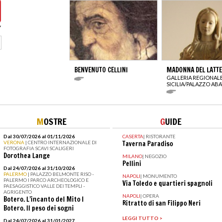
BENVENUTO CELLINI
MADONNA DEL LATTE
GALLERIA REGIONALE
SICILIA/PALAZZO ABA
M
OSTRE
G
UIDE
Dal 30/07/2026 al 01/11/2026
CASERTA
|
RISTORANTE
VERONA
| CENTRO INTERNAZIONALE DI
Taverna Paradiso
FOTOGRAFIA SCAVI SCALIGERI
Dorothea Lange
MILANO
|
NEGOZIO
Pellini
Dal 24/07/2026 al 31/10/2026
PALERMO
| PALAZZO BELMONTE RISO -
NAPOLI
|
MONUMENTO
PALERMO I PARCO ARCHEOLOGICO E
Via Toledo e quartieri spagnoli
PAESAGGISTICO VALLE DEI TEMPLI -
AGRIGENTO
NAPOLI
|
OPERA
Botero. L’incanto del Mito I
Ritratto di san Filippo Neri
Botero. Il peso dei sogni
LEGGI TUTTO >
Dal 24/07/2026 al 31/01/2027