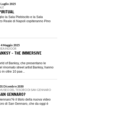
 Luglio 2025
ALE
PIRITUAL
lio la Sala Plebiscito e la Sala
zo Reale di Napoli ospiteranno Pino
l 4 Maggio 2025
GREA INDOOR
ANKSY – THE IMMERSIVE
rld of Banksy, che presentano le
l rinomato street artist Banksy, hanno
o in oltre 10 pae...
 31 Dicembre 2030
 MUSEO DEL TESORO DI SAN GENNARO
 SAN GENNARO?
ennaro?è il titolo della nuova video
soro di San Gennaro, che da oggi è