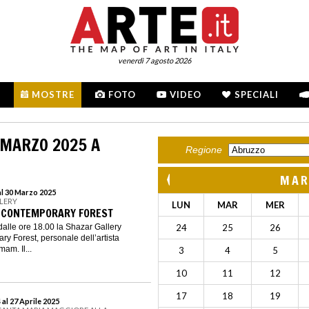
venerdì 7 agosto 2026
MOSTRE
FOTO
VIDEO
SPECIALI
 MARZO 2025 A
Regione
MAR
al 30 Marzo 2025
LLERY
LUN
MAR
MER
 CONTEMPORARY FOREST
dalle ore 18.00 la Shazar Gallery
24
25
26
y Forest, personale dell’artista
am. Il...
3
4
5
10
11
12
17
18
19
al 27 Aprile 2025