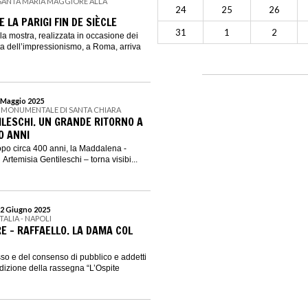
I SANTA MARIA MAGGIORE ALLA
24
25
26
E LA PARIGI FIN DE SIÈCLE
31
1
2
la mostra, realizzata in occasione dei
ta dell’impressionismo, a Roma, arriva
4 Maggio 2025
 MONUMENTALE DI SANTA CHIARA
ILESCHI. UN GRANDE RITORNO A
0 ANNI
dopo circa 400 anni, la Maddalena -
Artemisia Gentileschi – torna visibi...
22 Giugno 2025
ITALIA - NAPOLI
RE - RAFFAELLO. LA DAMA COL
sso e del consenso di pubblico e addetti
 edizione della rassegna “L’Ospite