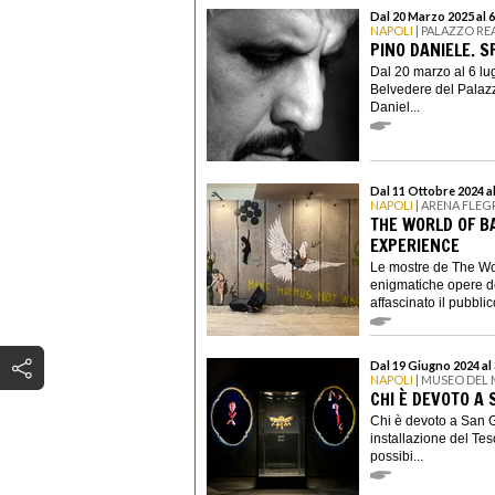
Dal 20 Marzo 2025 al 6
NAPOLI
| PALAZZO RE
PINO DANIELE. S
Dal 20 marzo al 6 lug
Belvedere del Palaz
Daniel...
Dal 11 Ottobre 2024 a
NAPOLI
| ARENA FLE
THE WORLD OF B
EXPERIENCE
Le mostre de The Wo
enigmatiche opere de
affascinato il pubblic
Dal 19 Giugno 2024 al
NAPOLI
| MUSEO DEL
CHI È DEVOTO A
Chi è devoto a San G
installazione del Te
possibi...