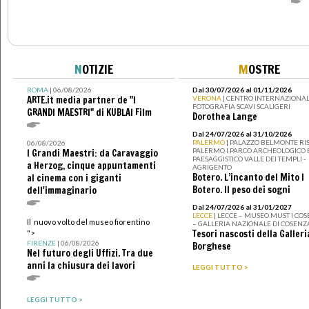
N
OTIZIE
M
OSTRE
ROMA
| 06/08/2026
Dal 30/07/2026 al 01/11/2026
ARTE.it media partner de "I
VERONA
| CENTRO INTERNAZIONAL
FOTOGRAFIA SCAVI SCALIGERI
GRANDI MAESTRI" di KUBLAI Film
Dorothea Lange
Dal 24/07/2026 al 31/10/2026
PALERMO
| PALAZZO BELMONTE RIS
06/08/2026
PALERMO I PARCO ARCHEOLOGICO 
I Grandi Maestri: da Caravaggio
PAESAGGISTICO VALLE DEI TEMPLI -
a Herzog, cinque appuntamenti
AGRIGENTO
Botero. L’incanto del Mito I
al cinema con i giganti
Botero. Il peso dei sogni
dell'immaginario
Dal 24/07/2026 al 31/01/2027
LECCE
| LECCE – MUSEO MUST I CO
Il nuovo volto del museo fiorentino
– GALLERIA NAZIONALE DI COSENZ
Tesori nascosti della Galleri
">
FIRENZE
| 06/08/2026
Borghese
Nel futuro degli Uffizi. Tra due
anni la chiusura dei lavori
LEGGI TUTTO >
LEGGI TUTTO >