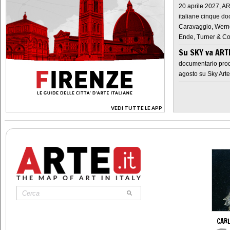
20 aprile 2027, A
italiane cinque do
Caravaggio, Werne
Ende, Turner & Co
Su SKY va AR
documentario prod
agosto su Sky Arte
VEDI TUTTE LE APP
>
CAR