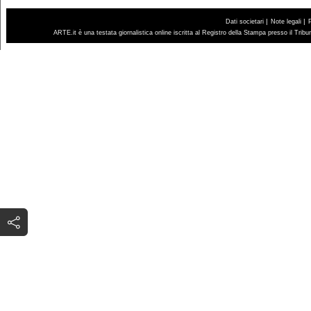
|
|
Dati societari
Note legali
ARTE.it è una testata giornalistica online iscritta al Registro della Stampa presso il Trib