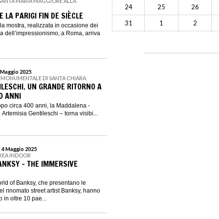
I SANTA MARIA MAGGIORE ALLA
24
25
26
E LA PARIGI FIN DE SIÈCLE
31
1
2
la mostra, realizzata in occasione dei
ta dell’impressionismo, a Roma, arriva
4 Maggio 2025
 MONUMENTALE DI SANTA CHIARA
ILESCHI. UN GRANDE RITORNO A
0 ANNI
dopo circa 400 anni, la Maddalena -
Artemisia Gentileschi – torna visibi...
l 4 Maggio 2025
GREA INDOOR
ANKSY – THE IMMERSIVE
rld of Banksy, che presentano le
l rinomato street artist Banksy, hanno
o in oltre 10 pae...