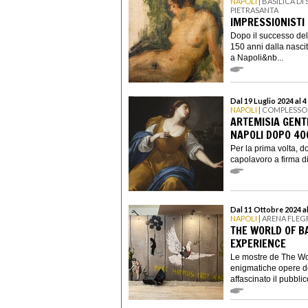
NAPOLI
| BASILICA D
PIETRASANTA
IMPRESSIONISTI 
Dopo il successo del
150 anni dalla nasci
a Napoli&nb...
Dal 19 Luglio 2024 al 
NAPOLI
| COMPLESSO
ARTEMISIA GENT
NAPOLI DOPO 40
Per la prima volta, 
capolavoro a firma di 
Dal 11 Ottobre 2024 a
NAPOLI
| ARENA FLE
THE WORLD OF B
EXPERIENCE
Le mostre de The Wo
enigmatiche opere de
affascinato il pubblic