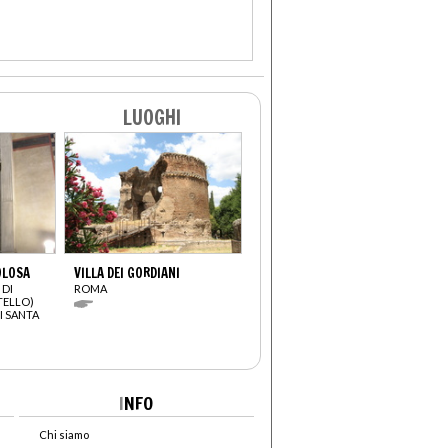
LUOGHI
OLOSA
VILLA DEI GORDIANI
 DI
ROMA
TELLO)
I SANTA
I
NFO
Chi siamo