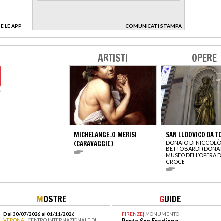
E LE APP
COMUNICATI STAMPA
>
ARTISTI
OPERE
MICHELANGELO MERISI
SAN LUDOVICO DA T
(CARAVAGGIO)
DONATO DI NICCOLÒ
BETTO BARDI (DONA
MUSEO DELL’OPERA D
CROCE
M
OSTRE
G
UIDE
Dal 30/07/2026 al 01/11/2026
FIRENZE
|
MONUMENTO
VERONA
| CENTRO INTERNAZIONALE DI