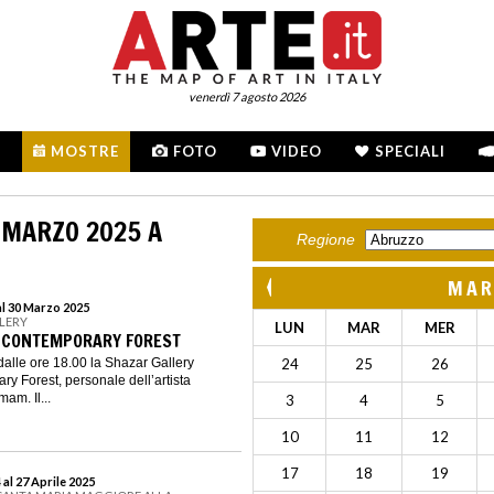
venerdì 7 agosto 2026
MOSTRE
FOTO
VIDEO
SPECIALI
 MARZO 2025 A
Regione
MAR
al 30 Marzo 2025
LLERY
LUN
MAR
MER
 CONTEMPORARY FOREST
dalle ore 18.00 la Shazar Gallery
24
25
26
y Forest, personale dell’artista
am. Il...
3
4
5
10
11
12
17
18
19
al 27 Aprile 2025