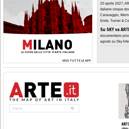
20 aprile 2027, A
italiane cinque do
Caravaggio, Werne
Ende, Turner & Co
Su SKY va AR
documentario prod
agosto su Sky Arte
VEDI TUTTE LE APP
>
ANTO