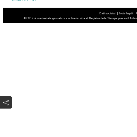
|
|
Dati societari
Note legali
ARTE.it è una testata giornalistica online iscritta al Registro della Stampa presso il Trib