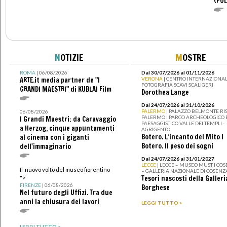
(POL
N
OTIZIE
M
OSTRE
ROMA
| 06/08/2026
Dal 30/07/2026 al 01/11/2026
ARTE.it media partner de "I
VERONA
| CENTRO INTERNAZIONAL
FOTOGRAFIA SCAVI SCALIGERI
GRANDI MAESTRI" di KUBLAI Film
Dorothea Lange
Dal 24/07/2026 al 31/10/2026
PALERMO
| PALAZZO BELMONTE RIS
06/08/2026
PALERMO I PARCO ARCHEOLOGICO 
I Grandi Maestri: da Caravaggio
PAESAGGISTICO VALLE DEI TEMPLI -
a Herzog, cinque appuntamenti
AGRIGENTO
Botero. L’incanto del Mito I
al cinema con i giganti
Botero. Il peso dei sogni
dell'immaginario
Dal 24/07/2026 al 31/01/2027
LECCE
| LECCE – MUSEO MUST I CO
Il nuovo volto del museo fiorentino
– GALLERIA NAZIONALE DI COSENZ
Tesori nascosti della Galleri
">
FIRENZE
| 06/08/2026
Borghese
Nel futuro degli Uffizi. Tra due
anni la chiusura dei lavori
LEGGI TUTTO >
LEGGI TUTTO >