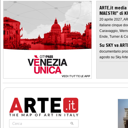
ARTE.it media
MAESTRI" di K
20 aprile 2027, A
italiane cinque do
Caravaggio, Werne
Ende, Turner & Co
Su SKY va AR
documentario prod
agosto su Sky Arte
VEDI TUTTE LE APP
>