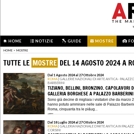
HOME
NOTIZIE
GUIDE
MOSTRE
F
HOME
>
MOSTRE
TUTTE LE
MOSTRE
DEL 14 AGOSTO 2024 A 
Dal 1 Agosto 2024 al 27 Ottobre 2024
ROMA
| GALLERIE NAZIONALI DI ARTE ANTICA - PALAZZ
BARBERINI
TIZIANO, BELLINI, BRONZINO. CAPOLAVORI 
GALLERIA BORGHESE A PALAZZO BARBERINI
Sono già decine di migliaia i visitatori che da marzo 
hanno potuto ammirare nelle sale di Palazzo Barberi
Roma, cinquanta tra le pi&ug...
Dal 18 Luglio 2024 al 27 Ottobre 2024
ROMA
| GALLERIA NAZIONALE D’ARTE ANTICA IN PALAZ
CORSINI