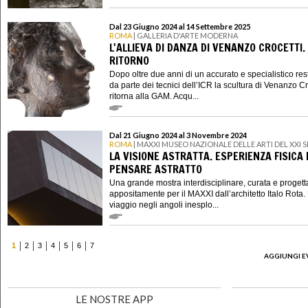
Dal 23 Giugno 2024 al 14 Settembre 2025
ROMA
| GALLERIA D'ARTE MODERNA
L'ALLIEVA DI DANZA DI VENANZO CROCETTI. 
RITORNO
Dopo oltre due anni di un accurato e specialistico re
da parte dei tecnici dell’ICR la scultura di Venanzo Cr
ritorna alla GAM. Acqu...
Dal 21 Giugno 2024 al 3 Novembre 2024
ROMA
| MAXXI MUSEO NAZIONALE DELLE ARTI DEL XXI
LA VISIONE ASTRATTA. ESPERIENZA FISICA 
PENSARE ASTRATTO
Una grande mostra interdisciplinare, curata e progett
appositamente per il MAXXI dall’architetto Italo Rota.
viaggio negli angoli inesplo...
1
2
3
4
5
6
7
AGGIUNGI E
LE NOSTRE APP