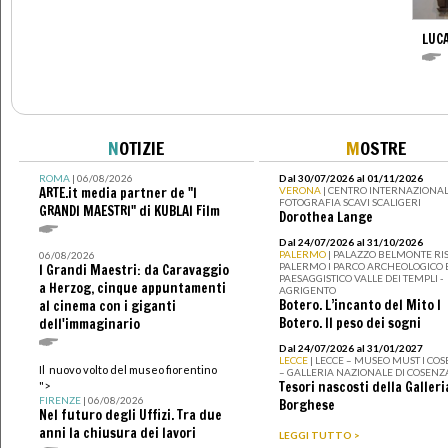
LUCA
N
OTIZIE
M
OSTRE
ROMA
| 06/08/2026
Dal 30/07/2026 al 01/11/2026
ARTE.it media partner de "I
VERONA
| CENTRO INTERNAZIONAL
FOTOGRAFIA SCAVI SCALIGERI
GRANDI MAESTRI" di KUBLAI Film
Dorothea Lange
Dal 24/07/2026 al 31/10/2026
PALERMO
| PALAZZO BELMONTE RIS
06/08/2026
PALERMO I PARCO ARCHEOLOGICO 
I Grandi Maestri: da Caravaggio
PAESAGGISTICO VALLE DEI TEMPLI -
a Herzog, cinque appuntamenti
AGRIGENTO
Botero. L’incanto del Mito I
al cinema con i giganti
Botero. Il peso dei sogni
dell'immaginario
Dal 24/07/2026 al 31/01/2027
LECCE
| LECCE – MUSEO MUST I CO
Il nuovo volto del museo fiorentino
– GALLERIA NAZIONALE DI COSENZ
Tesori nascosti della Galleri
">
FIRENZE
| 06/08/2026
Borghese
Nel futuro degli Uffizi. Tra due
anni la chiusura dei lavori
LEGGI TUTTO >