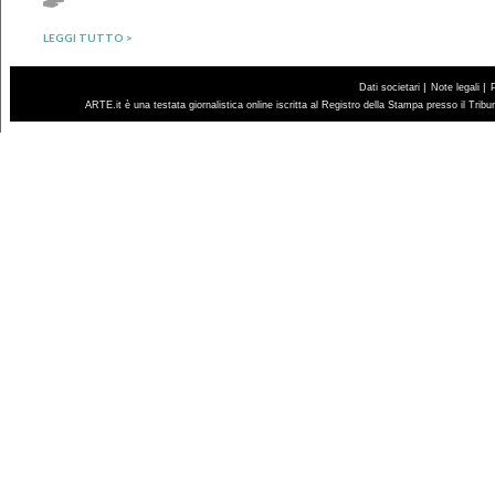
LEGGI TUTTO >
|
|
Dati societari
Note legali
ARTE.it è una testata giornalistica online iscritta al Registro della Stampa presso il Trib