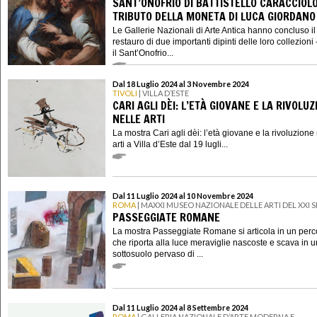
SANT’ONOFRIO DI BATTISTELLO CARACCIOLO
TRIBUTO DELLA MONETA DI LUCA GIORDANO
Le Gallerie Nazionali di Arte Antica hanno concluso il
restauro di due importanti dipinti delle loro collezioni 
il Sant’Onofrio...
Dal 18 Luglio 2024 al 3 Novembre 2024
TIVOLI
| VILLA D’ESTE
CARI AGLI DÈI: L’ETÀ GIOVANE E LA RIVOLUZ
NELLE ARTI
La mostra Cari agli dèi: l’età giovane e la rivoluzione
arti a Villa d’Este dal 19 lugli...
Dal 11 Luglio 2024 al 10 Novembre 2024
ROMA
| MAXXI MUSEO NAZIONALE DELLE ARTI DEL XXI
PASSEGGIATE ROMANE
La mostra Passeggiate Romane si articola in un perc
che riporta alla luce meraviglie nascoste e scava in u
sottosuolo pervaso di ...
Dal 11 Luglio 2024 al 8 Settembre 2024
ROMA
| GALLERIA NAZIONALE D’ARTE MODERNA E