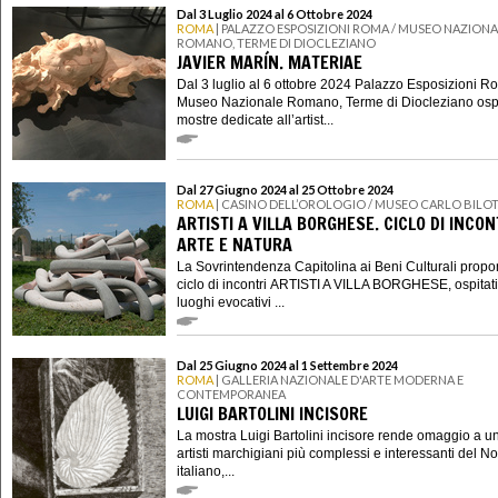
Dal 3 Luglio 2024 al 6 Ottobre 2024
ROMA
| PALAZZO ESPOSIZIONI ROMA / MUSEO NAZIONA
ROMANO, TERME DI DIOCLEZIANO
JAVIER MARÍN. MATERIAE
Dal 3 luglio al 6 ottobre 2024 Palazzo Esposizioni Ro
Museo Nazionale Romano, Terme di Diocleziano ospi
mostre dedicate all’artist...
Dal 27 Giugno 2024 al 25 Ottobre 2024
ROMA
| CASINO DELL’OROLOGIO / MUSEO CARLO BILOT
ARTISTI A VILLA BORGHESE. CICLO DI INCON
ARTE E NATURA
La Sovrintendenza Capitolina ai Beni Culturali prop
ciclo di incontri ARTISTI A VILLA BORGHESE, ospitati
luoghi evocativi ...
Dal 25 Giugno 2024 al 1 Settembre 2024
ROMA
| GALLERIA NAZIONALE D'ARTE MODERNA E
CONTEMPORANEA
LUIGI BARTOLINI INCISORE
La mostra Luigi Bartolini incisore rende omaggio a u
artisti marchigiani più complessi e interessanti del 
italiano,...