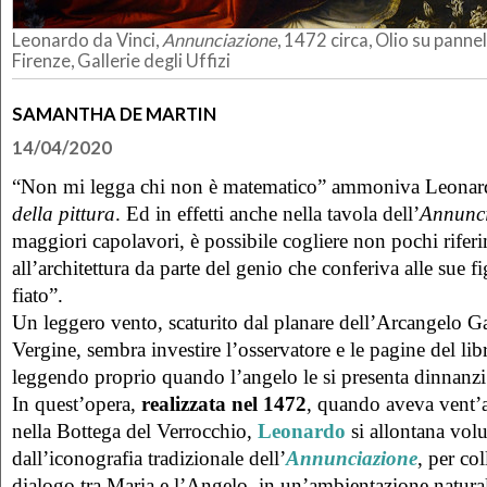
Leonardo da Vinci,
Annunciazione
, 1472 circa, Olio su panne
Firenze, Gallerie degli Uffizi
SAMANTHA DE MARTIN
14/04/2020
“Non mi legga chi non è matematico” ammoniva Leonar
della pittura
. Ed in effetti anche nella tavola dell’
Annunci
maggiori capolavori, è possibile cogliere non pochi riferi
all’architettura da parte del genio che conferiva alle sue fi
fiato”.
Un leggero vento, scaturito dal planare dell’Arcangelo Gab
Vergine, sembra investire l’osservatore e le pagine del lib
leggendo proprio quando l’angelo le si presenta dinnanzi
In quest’opera,
realizzata nel 1472
, quando aveva vent’a
nella Bottega del Verrocchio,
Leonardo
si allontana vol
dall’iconografia tradizionale dell’
Annunciazione
, per col
dialogo tra Maria e l’Angelo, in un’ambientazione natural