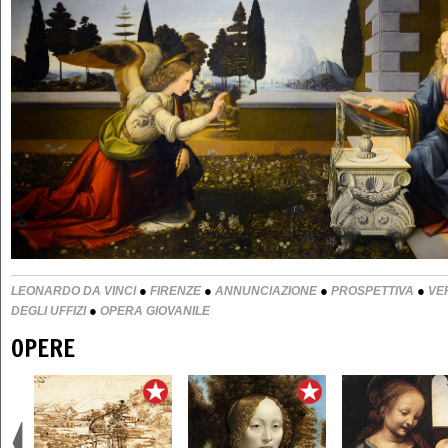
●
●
●
●
LEONARDO DA VINCI
FIRENZE
ANNUNCIAZIONE
PROSPETTIVA
VE
●
DEGLI UFFIZI
OPERA GIOVANILE
OPERE