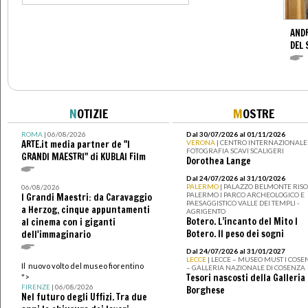
AND
DEL 
N
OTIZIE
M
OSTRE
ROMA
| 06/08/2026
Dal 30/07/2026 al 01/11/2026
ARTE.it media partner de "I
VERONA
| CENTRO INTERNAZIONALE 
FOTOGRAFIA SCAVI SCALIGERI
GRANDI MAESTRI" di KUBLAI Film
Dorothea Lange
Dal 24/07/2026 al 31/10/2026
PALERMO
| PALAZZO BELMONTE RISO 
06/08/2026
PALERMO I PARCO ARCHEOLOGICO E
I Grandi Maestri: da Caravaggio
PAESAGGISTICO VALLE DEI TEMPLI -
a Herzog, cinque appuntamenti
AGRIGENTO
Botero. L’incanto del Mito I
al cinema con i giganti
Botero. Il peso dei sogni
dell'immaginario
Dal 24/07/2026 al 31/01/2027
LECCE
| LECCE – MUSEO MUST I COSE
Il nuovo volto del museo fiorentino
– GALLERIA NAZIONALE DI COSENZA
Tesori nascosti della Galleria
">
FIRENZE
| 06/08/2026
Borghese
Nel futuro degli Uffizi. Tra due