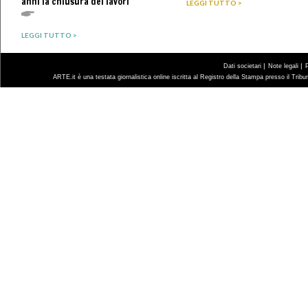
anni la chiusura dei lavori
LEGGI TUTTO >
LEGGI TUTTO >
|
|
Dati societari
Note legali
ARTE.it è una testata giornalistica online iscritta al Registro della Stampa presso il Trib