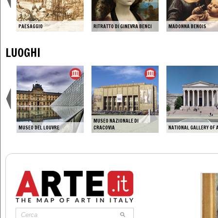
PAESAGGIO
RITRATTO DI GINEVRA BENCI
MADONNA BENOIS
LUOGHI
MUSEO NAZIONALE DI
MUSEO DEL LOUVRE
CRACOVIA
NATIONAL GALLERY OF 