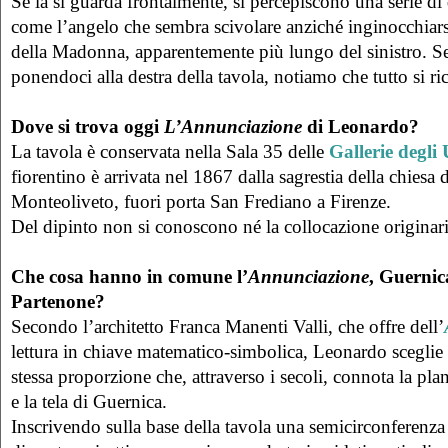
Se la si guarda frontalmente, si percepiscono una serie di 
come l’angelo che sembra scivolare anziché inginocchiarsi
della Madonna, apparentemente più lungo del sinistro. S
ponendoci alla destra della tavola, notiamo che tutto si 
Dove si trova oggi
L’Annunciazione
di Leonardo?
La tavola è conservata nella Sala 35 delle
Gallerie degli 
fiorentino è arrivata nel 1867 dalla sagrestia della chies
Monteoliveto, fuori porta San Frediano a Firenze.
Del dipinto non si conoscono né la collocazione originar
Che cosa hanno in comune l’
Annunciazione
, Guernica
Partenone?
Secondo l’architetto Franca Manenti Valli, che offre dell’
lettura in chiave matematico-simbolica, Leonardo sceglie p
stessa proporzione che, attraverso i secoli, connota la pl
e la tela di Guernica.
Inscrivendo sulla base della tavola una semicirconferenza d