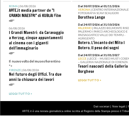
ROMA
| 06/08/2026
Dal 30/07/2026 al 01/11/2026
ARTE.it media partner de "I
VERONA
| CENTRO INTERNAZIONALE 
FOTOGRAFIA SCAVI SCALIGERI
GRANDI MAESTRI" di KUBLAI Film
Dorothea Lange
Dal 24/07/2026 al 31/10/2026
PALERMO
| PALAZZO BELMONTE RISO 
06/08/2026
PALERMO I PARCO ARCHEOLOGICO E
I Grandi Maestri: da Caravaggio
PAESAGGISTICO VALLE DEI TEMPLI -
a Herzog, cinque appuntamenti
AGRIGENTO
Botero. L’incanto del Mito I
al cinema con i giganti
Botero. Il peso dei sogni
dell'immaginario
Dal 24/07/2026 al 31/01/2027
LECCE
| LECCE – MUSEO MUST I COSE
Il nuovo volto del museo fiorentino
– GALLERIA NAZIONALE DI COSENZA
Tesori nascosti della Galleria
">
FIRENZE
| 06/08/2026
Borghese
Nel futuro degli Uffizi. Tra due
anni la chiusura dei lavori
LEGGI TUTTO >
LEGGI TUTTO >
|
|
Dati societari
Note legali
ARTE.it è una testata giornalistica online iscritta al Registro della Stampa presso il Trib