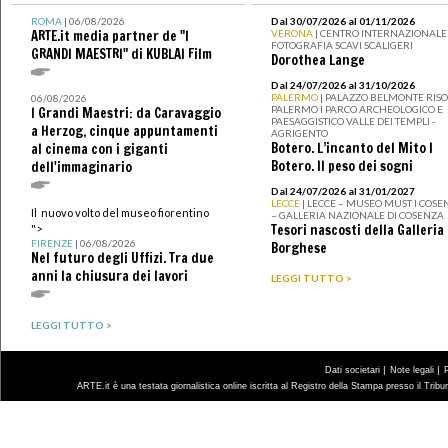
ROMA
| 06/08/2026
Dal 30/07/2026 al 01/11/2026
ARTE.it media partner de "I
VERONA
| CENTRO INTERNAZIONALE 
FOTOGRAFIA SCAVI SCALIGERI
GRANDI MAESTRI" di KUBLAI Film
Dorothea Lange
Dal 24/07/2026 al 31/10/2026
PALERMO
| PALAZZO BELMONTE RISO 
06/08/2026
PALERMO I PARCO ARCHEOLOGICO E
I Grandi Maestri: da Caravaggio
PAESAGGISTICO VALLE DEI TEMPLI -
a Herzog, cinque appuntamenti
AGRIGENTO
Botero. L’incanto del Mito I
al cinema con i giganti
Botero. Il peso dei sogni
dell'immaginario
Dal 24/07/2026 al 31/01/2027
LECCE
| LECCE – MUSEO MUST I COSE
Il nuovo volto del museo fiorentino
– GALLERIA NAZIONALE DI COSENZA
Tesori nascosti della Galleria
">
FIRENZE
| 06/08/2026
Borghese
Nel futuro degli Uffizi. Tra due
anni la chiusura dei lavori
LEGGI TUTTO >
LEGGI TUTTO >
|
|
Dati societari
Note legali
ARTE.it è una testata giornalistica online iscritta al Registro della Stampa presso il Trib