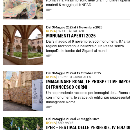
Roma Villa Massimo sono liete di annunciare l’openi
martedì 6 maggio, di KNEAD, ...
Dal 3 Maggio 2025 al 9 Novembre 2025
ROMA
| 87 CITTÀ ITALIANE
MONUMENTI APERTI 2025
Dal 3 maggio al 9 novembre, 800 monumenti, 87 città
regioni raccontano la bellezza di un Paese senza
tempoDalle tombe dei Giganti ai musei ...
Dal 3 Maggio 2025 al 19 Ottobre 2025
ROMA
| TERME DI CARACALLA
IMMAGINARE ROMA. LE PROSPETTIVE IMPOS
DI FRANCESCO CORNI
Un sorprendente racconto per immagini della Roma a
con i monumenti, le strade, gli edifici più rappresentati
Immaginare Roma....
Dal 2 Maggio 2025 al 28 Maggio 2025
ROMA
| SEDI VARIE
IPER – FESTIVAL DELLE PERIFERIE. IV EDIZI