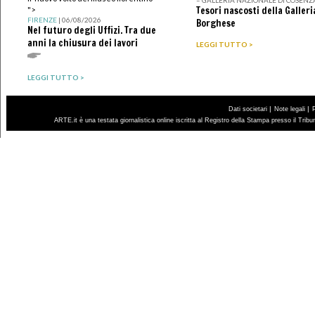
Tesori nascosti della Galleri
">
FIRENZE
| 06/08/2026
Borghese
Nel futuro degli Uffizi. Tra due
anni la chiusura dei lavori
LEGGI TUTTO >
LEGGI TUTTO >
|
|
Dati societari
Note legali
ARTE.it è una testata giornalistica online iscritta al Registro della Stampa presso il Trib