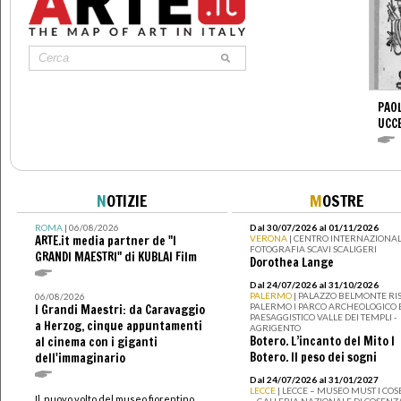
PAOL
UCC
N
OTIZIE
M
OSTRE
ROMA
| 06/08/2026
Dal 30/07/2026 al 01/11/2026
ARTE.it media partner de "I
VERONA
| CENTRO INTERNAZIONAL
FOTOGRAFIA SCAVI SCALIGERI
GRANDI MAESTRI" di KUBLAI Film
Dorothea Lange
Dal 24/07/2026 al 31/10/2026
PALERMO
| PALAZZO BELMONTE RIS
06/08/2026
PALERMO I PARCO ARCHEOLOGICO 
I Grandi Maestri: da Caravaggio
PAESAGGISTICO VALLE DEI TEMPLI -
a Herzog, cinque appuntamenti
AGRIGENTO
Botero. L’incanto del Mito I
al cinema con i giganti
Botero. Il peso dei sogni
dell'immaginario
Dal 24/07/2026 al 31/01/2027
LECCE
| LECCE – MUSEO MUST I CO
Il nuovo volto del museo fiorentino
– GALLERIA NAZIONALE DI COSENZ