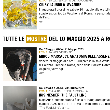
ROMA
| SPAZIO ESPOSITIVO LA VACCHERIA
GIUSY LAURIOLA. SVANIRE
Inaugurerà il prossimo sabato 10 maggio alle ore 18.
spazio espositivo La Vaccheria di Roma, la personal
dell’art...
TUTTE LE
MOSTRE
DEL 10 MAGGIO 2025 A 
Dal 9 Maggio 2025 al 21 Maggio 2025
ROMA
| PALAZZO FIRENZE
MIRCO MARCACCI. ANATOMIA DELL’ASSENZ
Venerdì 9 maggio alle ore 18:00 presso la sala Walt
di Palazzo Firenze a Roma, sede della Società Dant
Alighieri, verr&agr...
Dal 8 Maggio 2025 al 28 Giugno 2025
ROMA
| MAJA ARTE CONTEMPORANEA
IRIS NESHER. THE FAULT LINE
Maja Arte Contemporanea è lieta di inaugurare giove
maggio 2025, alle ore 18, in via di Monserrato 30 (R
"The Fault Line", la m...