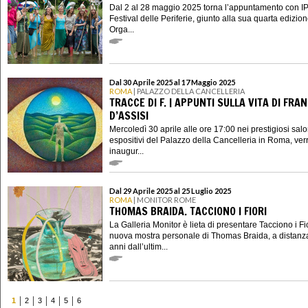
Dal 2 al 28 maggio 2025 torna l’appuntamento con I
Festival delle Periferie, giunto alla sua quarta edizion
Orga...
Dal 30 Aprile 2025 al 17 Maggio 2025
ROMA
| PALAZZO DELLA CANCELLERIA
TRACCE DI F. | APPUNTI SULLA VITA DI FRA
D’ASSISI
Mercoledì 30 aprile alle ore 17:00 nei prestigiosi salo
espositivi del Palazzo della Cancelleria in Roma, ver
inaugur...
Dal 29 Aprile 2025 al 25 Luglio 2025
ROMA
| MONITOR ROME
THOMAS BRAIDA. TACCIONO I FIORI
La Galleria Monitor è lieta di presentare Tacciono i Fio
nuova mostra personale di Thomas Braida, a distanza
anni dall’ultim...
1
2
3
4
5
6