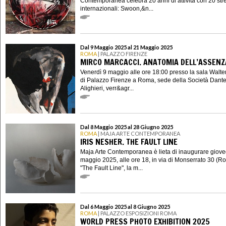
Contemporanea celebra 20 anni di attività con 20 stree
internazionali: Swoon,&n...
Dal 9 Maggio 2025 al 21 Maggio 2025
ROMA
| PALAZZO FIRENZE
MIRCO MARCACCI. ANATOMIA DELL’ASSENZ
Venerdì 9 maggio alle ore 18:00 presso la sala Walt
di Palazzo Firenze a Roma, sede della Società Dant
Alighieri, verr&agr...
Dal 8 Maggio 2025 al 28 Giugno 2025
ROMA
| MAJA ARTE CONTEMPORANEA
IRIS NESHER. THE FAULT LINE
Maja Arte Contemporanea è lieta di inaugurare giove
maggio 2025, alle ore 18, in via di Monserrato 30 (R
"The Fault Line", la m...
Dal 6 Maggio 2025 al 8 Giugno 2025
ROMA
| PALAZZO ESPOSIZIONI ROMA
WORLD PRESS PHOTO EXHIBITION 2025