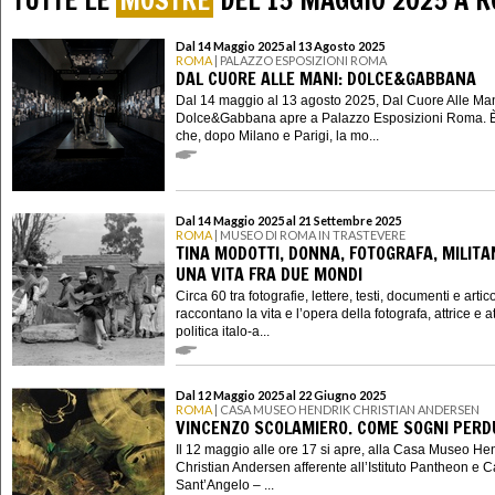
TUTTE LE
MOSTRE
DEL 15 MAGGIO 2025 A 
Dal 14 Maggio 2025 al 13 Agosto 2025
ROMA
| PALAZZO ESPOSIZIONI ROMA
DAL CUORE ALLE MANI: DOLCE&GABBANA
Dal 14 maggio al 13 agosto 2025, Dal Cuore Alle Man
Dolce&Gabbana apre a Palazzo Esposizioni Roma. È
che, dopo Milano e Parigi, la mo...
Dal 14 Maggio 2025 al 21 Settembre 2025
ROMA
| MUSEO DI ROMA IN TRASTEVERE
TINA MODOTTI, DONNA, FOTOGRAFA, MILITA
UNA VITA FRA DUE MONDI
Circa 60 tra fotografie, lettere, testi, documenti e artico
raccontano la vita e l’opera della fotografa, attrice e at
politica italo-a...
Dal 12 Maggio 2025 al 22 Giugno 2025
ROMA
| CASA MUSEO HENDRIK CHRISTIAN ANDERSEN
VINCENZO SCOLAMIERO. COME SOGNI PERD
Il 12 maggio alle ore 17 si apre, alla Casa Museo He
Christian Andersen afferente all’Istituto Pantheon e C
Sant’Angelo – ...