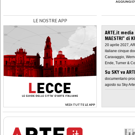
AGGIUNGI E
LE NOSTRE APP
ARTE.it media
MAESTRI" di K
20 aprile 2027, A
italiane cinque do
Caravaggio, Werne
Ende, Turner & Co
Su SKY va AR
documentario prod
agosto su Sky Arte
VEDI TUTTE LE APP
>