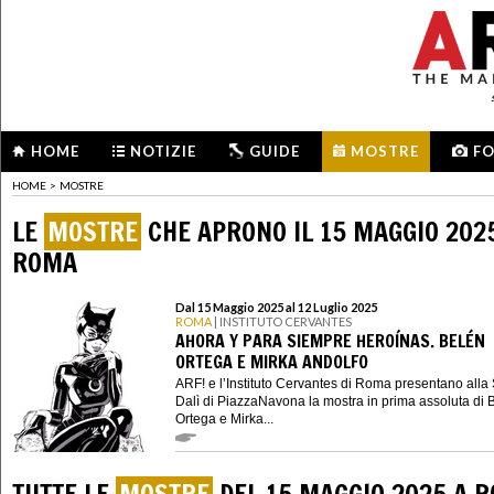
HOME
NOTIZIE
GUIDE
MOSTRE
F
HOME
>
MOSTRE
LE
MOSTRE
CHE APRONO IL 15 MAGGIO 202
ROMA
Dal 15 Maggio 2025 al 12 Luglio 2025
ROMA
| INSTITUTO CERVANTES
AHORA Y PARA SIEMPRE HEROÍNAS. BELÉN
ORTEGA E MIRKA ANDOLFO
ARF! e l’Instituto Cervantes di Roma presentano alla
Dalì di PiazzaNavona la mostra in prima assoluta di 
Ortega e Mirka...