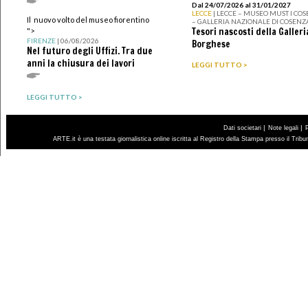
Dal 24/07/2026 al 31/01/2027
LECCE
| LECCE – MUSEO MUST I CO
Il nuovo volto del museo fiorentino
– GALLERIA NAZIONALE DI COSENZ
Tesori nascosti della Galleri
">
FIRENZE
| 06/08/2026
Borghese
Nel futuro degli Uffizi. Tra due
anni la chiusura dei lavori
LEGGI TUTTO >
LEGGI TUTTO >
|
|
Dati societari
Note legali
ARTE.it è una testata giornalistica online iscritta al Registro della Stampa presso il Trib