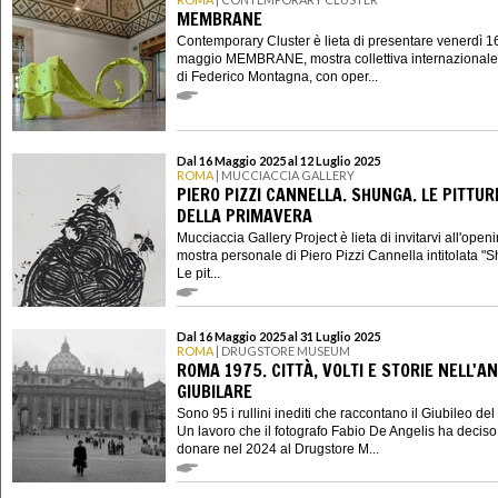
MEMBRANE
Contemporary Cluster è lieta di presentare venerdì 1
maggio MEMBRANE, mostra collettiva internazionale
di Federico Montagna, con oper...
Dal 16 Maggio 2025 al 12 Luglio 2025
ROMA
| MUCCIACCIA GALLERY
PIERO PIZZI CANNELLA. SHUNGA. LE PITTUR
DELLA PRIMAVERA
Mucciaccia Gallery Project è lieta di invitarvi all'open
mostra personale di Piero Pizzi Cannella intitolata "
Le pit...
Dal 16 Maggio 2025 al 31 Luglio 2025
ROMA
| DRUGSTORE MUSEUM
ROMA 1975. CITTÀ, VOLTI E STORIE NELL'A
GIUBILARE
Sono 95 i rullini inediti che raccontano il Giubileo de
Un lavoro che il fotografo Fabio De Angelis ha deciso
donare nel 2024 al Drugstore M...