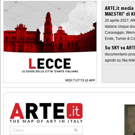
ARTE.it media
MAESTRI" di K
20 aprile 2027, A
italiane cinque do
Caravaggio, Werne
Ende, Turner & Co
Su SKY va AR
documentario prod
agosto su Sky Arte
VEDI TUTTE LE APP
>