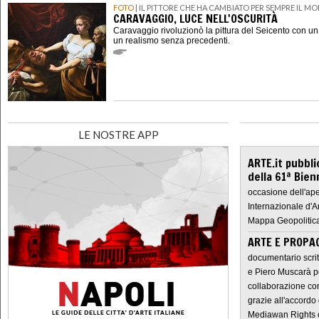
FOTO
| IL PITTORE CHE HA CAMBIATO PER SEMPRE IL M
CARAVAGGIO, LUCE NELL'OSCURITÀ
Caravaggio rivoluzionò la pittura del Seicento con u
un realismo senza precedenti.
LE NOSTRE APP
ARTE.it pubbli
della 61ª Bien
occasione dell'ape
Internazionale d'A
Mappa Geopolitica
ARTE E PROPAG
documentario scrit
e Piero Muscarà pe
collaborazione con
grazie all'accordo 
Mediawan Rights c