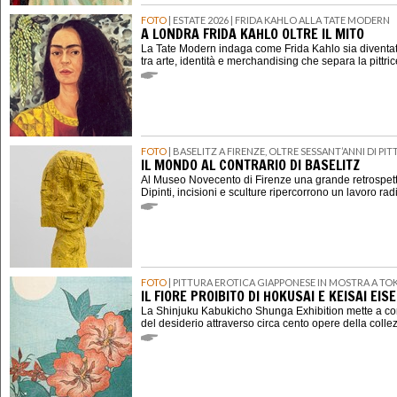
FOTO
| ESTATE 2026 | FRIDA KAHLO ALLA TATE MODERN
A LONDRA FRIDA KAHLO OLTRE IL MITO
La Tate Modern indaga come Frida Kahlo sia diventat
tra arte, identità e merchandising che separa la pittri
FOTO
| BASELITZ A FIRENZE, OLTRE SESSANT’ANNI DI P
IL MONDO AL CONTRARIO DI BASELITZ
Al Museo Novecento di Firenze una grande retrospett
Dipinti, incisioni e sculture ripercorrono un lavoro rad
FOTO
| PITTURA EROTICA GIAPPONESE IN MOSTRA A TO
IL FIORE PROIBITO DI HOKUSAI E KEISAI EIS
La Shinjuku Kabukicho Shunga Exhibition mette a con
del desiderio attraverso circa cento opere della coll