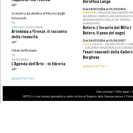
Dorothea Lange
Dal 24/07/2026 al 31/10/2026
PALERMO
| PALAZZO BELMONTE RIS
In mostra da ottobre al Museo degli
PALERMO I PARCO ARCHEOLOGICO 
Innocenti
PAESAGGISTICO VALLE DEI TEMPLI -
">
AGRIGENTO
Botero. L’incanto del Mito I
FIRENZE
| 31/07/2026
Artemisia a Firenze, il racconto
Botero. Il peso dei sogni
della rinascita
Dal 24/07/2026 al 31/01/2027
LECCE
| LECCE – MUSEO MUST I CO
– GALLERIA NAZIONALE DI COSENZ
I titoli dell’estate
Tesori nascosti della Galleri
">
Borghese
31/07/2026
L’Agenda dell’Arte - In libreria
LEGGI TUTTO >
LEGGI TUTTO >
|
|
Dati societari
Note legali
ARTE.it è una testata giornalistica online iscritta al Registro della Stampa presso il Trib