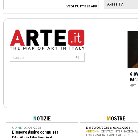
Axess TV.
VEDI TUTTE LE APP
>
GIOV
BACI
N
OTIZIE
M
OSTRE
UDINE
| 01/08/2026
Dal 30/07/2026 al 01/11/2026
L'Impero Assiro conquista
VERONA
| CENTRO INTERNAZIONAL
FOTOGRAFIA SCAVI SCALIGERI
l'Aquileia Film Festival