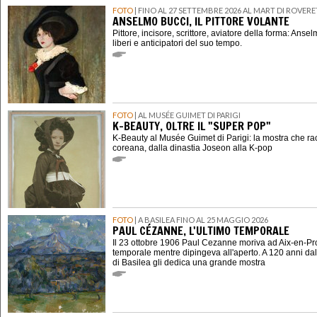
FOTO
| FINO AL 27 SETTEMBRE 2026 AL MART DI ROVER
ANSELMO BUCCI, IL PITTORE VOLANTE
Pittore, incisore, scrittore, aviatore della forma: Ansel
liberi e anticipatori del suo tempo.
FOTO
| AL MUSÉE GUIMET DI PARIGI
K-BEAUTY, OLTRE IL "SUPER POP"
K-Beauty al Musée Guimet di Parigi: la mostra che ra
coreana, dalla dinastia Joseon alla K-pop
FOTO
| A BASILEA FINO AL 25 MAGGIO 2026
PAUL CÉZANNE, L'ULTIMO TEMPORALE
Il 23 ottobre 1906 Paul Cezanne moriva ad Aix-en-P
temporale mentre dipingeva all'aperto. A 120 anni dal
di Basilea gli dedica una grande mostra