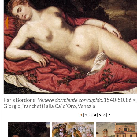
Paris Bordone,
Venere dormiente con cupido
, 1540-50, 86 ×
Giorgio Franchetti alla Ca’ d’Oro, Venezia
|
|
|
|
|
|
1
2
3
4
5
6
7