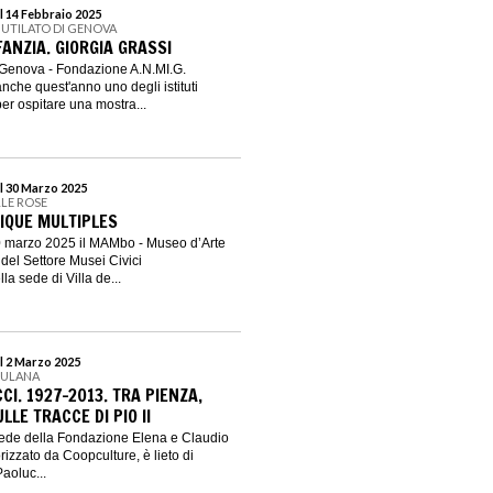
l 14 Febbraio 2025
MUTILATO DI GENOVA
ANZIA. GIORGIA GRASSI
 Genova - Fondazione A.N.MI.G.
che quest'anno uno degli istituti
per ospitare una mostra...
l 30 Marzo 2025
LLE ROSE
IQUE MULTIPLES
0 marzo 2025 il MAMbo - Museo d’Arte
el Settore Musei Civici
a sede di Villa de...
l 2 Marzo 2025
RULANA
I. 1927-2013. TRA PIENZA,
LLE TRACCE DI PIO II
ede della Fondazione Elena e Claudio
orizzato da Coopculture, è lieto di
aoluc...