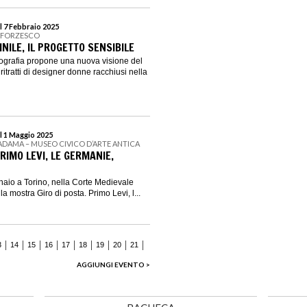
l 7 Febbraio 2025
 SFORZESCO
NILE, IL PROGETTO SENSIBILE
Fotografia propone una nuova visione del
ritratti di designer donne racchiusi nella
l 1 Maggio 2025
ADAMA – MUSEO CIVICO D’ARTE ANTICA
PRIMO LEVI, LE GERMANIE,
aio a Torino, nella Corte Medievale
 mostra Giro di posta. Primo Levi, l...
3
14
15
16
17
18
19
20
21
AGGIUNGI EVENTO >