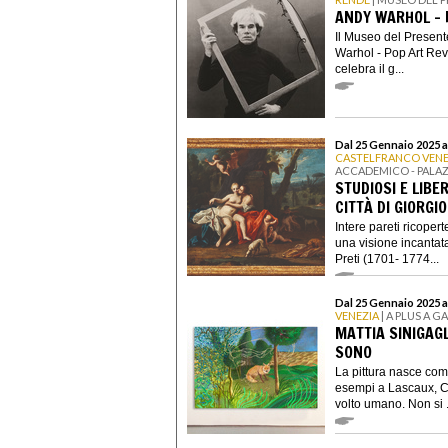
ANDY WARHOL - 
Il Museo del Present
Warhol - Pop Art Rev
celebra il g...
Dal 25 Gennaio 2025 al
CASTELFRANCO VEN
ACCADEMICO - PALA
STUDIOSI E LIBE
CITTÀ DI GIORGI
Intere pareti ricopert
una visione incantata
Preti (1701- 1774...
Dal 25 Gennaio 2025 a
VENEZIA
| A PLUS A G
MATTIA SINIGAG
SONO
La pittura nasce com
esempi a Lascaux, C
volto umano. Non si .