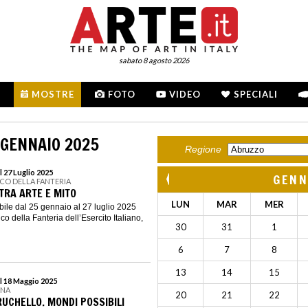
sabato 8 agosto 2026
MOSTRE
FOTO
VIDEO
SPECIALI
 GENNAIO 2025
Regione
 27 Luglio 2025
GENN
CO DELLA FANTERIA
TRA ARTE E MITO
LUN
MAR
MER
bile dal 25 gennaio al 27 luglio 2025
co della Fanteria dell’Esercito Italiano,
30
31
1
6
7
8
13
14
15
l 18 Maggio 2025
INA
20
21
22
UCHELLO. MONDI POSSIBILI