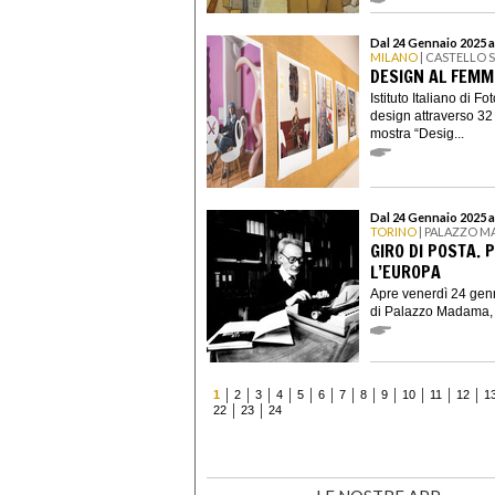
Dal 24 Gennaio 2025 a
MILANO
| CASTELLO
DESIGN AL FEMMI
Istituto Italiano di 
design attraverso 32 
mostra “Desig...
Dal 24 Gennaio 2025 a
TORINO
| PALAZZO M
GIRO DI POSTA. 
L’EUROPA
Apre venerdì 24 genn
di Palazzo Madama, la
1
2
3
4
5
6
7
8
9
10
11
12
1
22
23
24