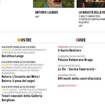
ANTONIO LIGABUE
LA NASCITA DELLA V
CARLO SARACENI
CHIESA DI SANTA MAR
AQUIRO
M
OSTRE
G
UIDE
Dal 30/07/2026 al 01/11/2026
FIRENZE
|
RISTORANTE
VERONA
| CENTRO INTERNAZIONALE DI
Il Santo Bevitore
FOTOGRAFIA SCAVI SCALIGERI
Dorothea Lange
VICENZA
|
MONUMENTO
Palazzo Valmarana Braga
Dal 24/07/2026 al 31/10/2026
PALERMO
| PALAZZO BELMONTE RISO -
LECCE
|
RISTORANTE
PALERMO I PARCO ARCHEOLOGICO E
Le Zie - Cucina Casereccia -
PAESAGGISTICO VALLE DEI TEMPLI -
AGRIGENTO
MILANO
|
OPERA
Botero. L’incanto del Mito I
Affreschi della controfacciata
Botero. Il peso dei sogni
LEGGI TUTTO >
Dal 24/07/2026 al 31/01/2027
LECCE
| LECCE – MUSEO MUST I COSENZA
– GALLERIA NAZIONALE DI COSENZA
Tesori nascosti della Galleria
Borghese