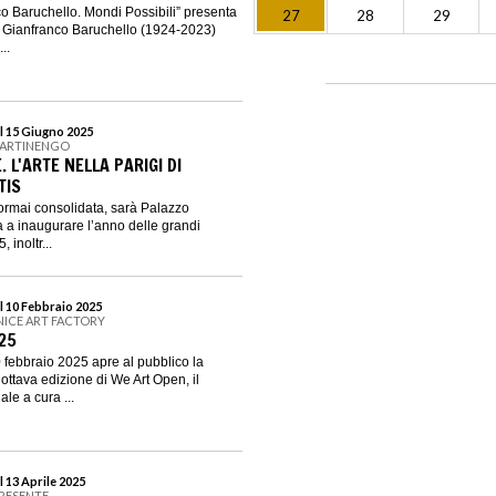
o Baruchello. Mondi Possibili” presenta
27
28
29
i Gianfranco Baruchello (1924-2023)
..
l 15 Giugno 2025
MARTINENGO
. L'ARTE NELLA PARIGI DI
TIS
ormai consolidata, sarà Palazzo
 a inaugurare l’anno delle grandi
, inoltr...
l 10 Febbraio 2025
ENICE ART FACTORY
25
 febbraio 2025 apre al pubblico la
l’ottava edizione di We Art Open, il
le a cura ...
 13 Aprile 2025
PRESENTE