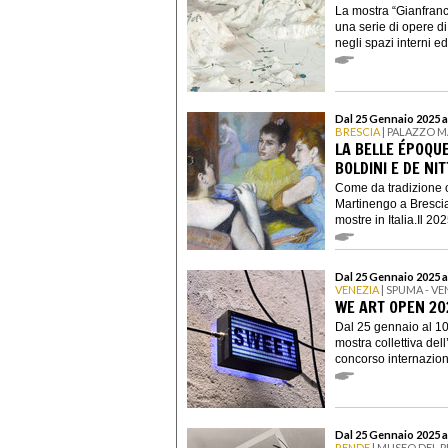
La mostra “Gianfranc
una serie di opere d
negli spazi interni ed.
Dal 25 Gennaio 2025 a
BRESCIA
| PALAZZO 
LA BELLE ÉPOQUE
BOLDINI E DE NIT
Come da tradizione 
Martinengo a Brescia
mostre in Italia.Il 2025
Dal 25 Gennaio 2025 a
VENEZIA
| SPUMA - V
WE ART OPEN 20
Dal 25 gennaio al 10
mostra collettiva del
concorso internaziona
Dal 25 Gennaio 2025 al
RENDE
| MUSEO DEL 