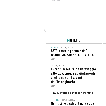
N
OTIZIE
ROMA
| 06/08/2026
ARTE.it media partner de "I
GRANDI MAESTRI" di KUBLAI Film
06/08/2026
I Grandi Maestri: da Caravaggio
a Herzog, cinque appuntamenti
al cinema con i giganti
dell'immaginario
Il nuovo volto del museo fiorentino
">
FIRENZE
| 06/08/2026
Nel futuro degli Uffizi. Tra due