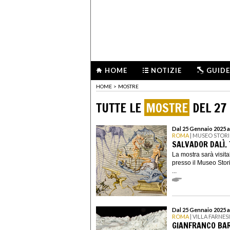
HOME
NOTIZIE
GUIDE
HOME
>
MOSTRE
TUTTE LE
MOSTRE
DEL 27
Dal 25 Gennaio 2025 al
ROMA
| MUSEO STORI
SALVADOR DALÌ. 
La mostra sarà visita
presso il Museo Stori
...
Dal 25 Gennaio 2025 a
ROMA
| VILLA FARNES
GIANFRANCO BAR