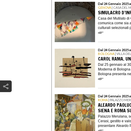
Dal 24 Gennaio 2025 a
GENOVA
| CASA DEL 
SIMULACRO D’INF
Casa del Mutilato di
comunica come sia an
culturali selezionati 
Dal 24 Gennaio 2025 a
BOLOGNA
| VILLA DE
CAROL RAMA. UN
Dal 25 gennaio al 3
Moderna di Bologna d
Bologna presenta nell
Dal 24 Gennaio 2025 a
ROMA
| PALAZZO ME
ALEARDO PAOLUCC
SIENA E ROMA SU
Palazzo Merulana, s
Cerasi, gestito e val
presentare Aleardo P