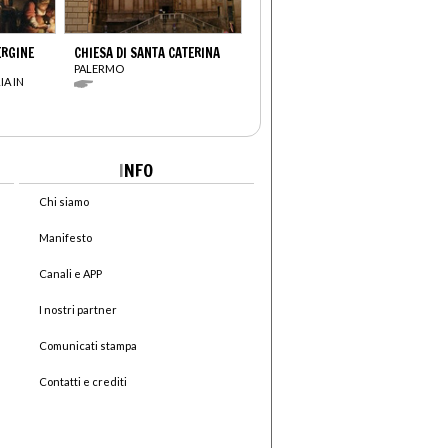
ERGINE
CHIESA DI SANTA CATERINA
PALERMO
IA IN
I
NFO
Chi siamo
Manifesto
Canali e APP
I nostri partner
Comunicati stampa
Contatti e crediti