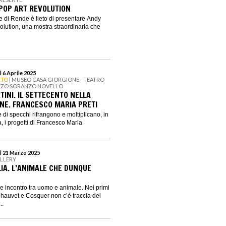
POP ART REVOLUTION
e di Rende è lieto di presentare Andy
olution, una mostra straordinaria che
 6 Aprile 2025
ETO
| MUSEO CASA GIORGIONE - TEATRO
ZZO SORANZO NOVELLO
RTINI. IL SETTECENTO NELLA
ONE. FRANCESCO MARIA PRETI
e di specchi rifrangono e moltiplicano, in
, i progetti di Francesco Maria
l 21 Marzo 2025
ALLERY
LIA. L’ANIMALE CHE DUNQUE
e incontro tra uomo e animale. Nei primi
hauvet e Cosquer non c’è traccia del
..