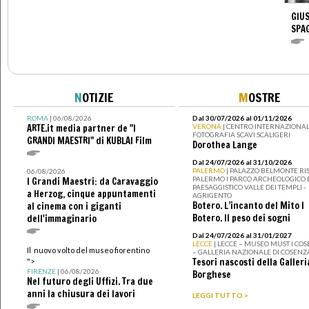
GIUS
SPA
N
OTIZIE
M
OSTRE
ROMA
| 06/08/2026
Dal 30/07/2026 al 01/11/2026
ARTE.it media partner de "I
VERONA
| CENTRO INTERNAZIONAL
FOTOGRAFIA SCAVI SCALIGERI
GRANDI MAESTRI" di KUBLAI Film
Dorothea Lange
Dal 24/07/2026 al 31/10/2026
PALERMO
| PALAZZO BELMONTE RIS
06/08/2026
PALERMO I PARCO ARCHEOLOGICO 
I Grandi Maestri: da Caravaggio
PAESAGGISTICO VALLE DEI TEMPLI -
a Herzog, cinque appuntamenti
AGRIGENTO
Botero. L’incanto del Mito I
al cinema con i giganti
Botero. Il peso dei sogni
dell'immaginario
Dal 24/07/2026 al 31/01/2027
LECCE
| LECCE – MUSEO MUST I CO
Il nuovo volto del museo fiorentino
– GALLERIA NAZIONALE DI COSENZ
Tesori nascosti della Galleri
">
FIRENZE
| 06/08/2026
Borghese
Nel futuro degli Uffizi. Tra due
anni la chiusura dei lavori
LEGGI TUTTO >