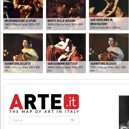
SAN GIROLAMO IN
INCORONAZIONE DI SPINE
MORTE DELLA VERGINE
MEDITAZIONE
1603 | Olio su tela | 165 x 127
1604 | Olio su tela | 245 x 369
cm.
cm.
Olio su tela | 81 x 118 cm.
SUONATORE DI LIUTO
SAN GIOVANNI BATTISTA
SUONATORE DI LIUTO
1595 | Olio su tela | 126 x 100
1604 | Olio su tela | 132 x 173
1597 | Olio su tela | 126 x 100
cm.
cm.
cm.