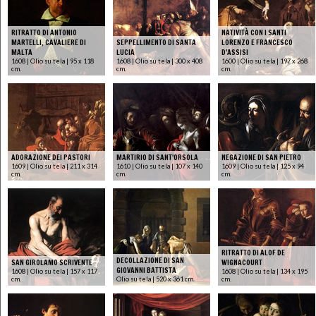
RITRATTO DI ANTONIO
NATIVITÀ CON I SANTI
MARTELLI, CAVALIERE DI
SEPPELLIMENTO DI SANTA
LORENZO E FRANCESCO
MALTA
LUCIA
D'ASSISI
1608 | Olio su tela | 95 x 118
1608 | Olio su tela | 300 x 408
1600 | Olio su tela | 197 x 268
cm.
cm.
cm.
ADORAZIONE DEI PASTORI
MARTIRIO DI SANT'ORSOLA
NEGAZIONE DI SAN PIETRO
1609 | Olio su tela | 211 x 314
1610 | Olio su tela | 107 x 140
1609 | Olio su tela | 125 x 94
cm.
cm.
cm.
RITRATTO DI ALOF DE
DECOLLAZIONE DI SAN
SAN GIROLAMO SCRIVENTE
WIGNACOURT
GIOVANNI BATTISTA
1608 | Olio su tela | 157 x 117
1608 | Olio su tela | 134 x 195
cm.
Olio su tela | 520 x 361 cm.
cm.