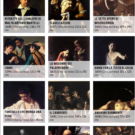
RITRATTO DEL CAVALIERE DI
LE SETTE OPERE DI
MALTA ANTONIO MARTELLI
FLAGELLAZIONE
MISERICORDIA
1608 | Olio su tela | 118 x 95
1607 | Olio su tela | 213 x 226
1606 | Olio su tela | 269 x 390
cm.
cm.
cm.
LA MADONNA DEI
I BARI
PALAFRENIERI
DAVID CON LA TESTA DI GOLIA
1594 | Olio su tela | 131 x 94
1605 | Olio su tela | 211 x 292
1609 | Olio su tela | 101 x 125
cm.
cm.
cm.
FANCIULLO CHE MONDA UNA
IL CAVADENTI
AMORINO DORMIENTE
PERA
1608 | Olio su tela | 194 x 139
1608 | Olio su tela | 72 x 105
1592 | Olio su tela | 62 x 68 cm.
cm.
cm.