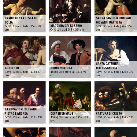
DAVIDE CON LA TESTA DI
SACRA FAMIGLIA CON SAN
GOLIA
GIOVANNI BATTISTA
MADONNA DEL ROSARIO
1607 | Olio su tela | 116 x 90
1605 | Olio su tela | 94 x 116
cm.
Olio su tela | 249 x 364 cm.
cm.
SANTA CATERINA
CONCERTO
BUONA VENTURA
D'ALESSANDRIA
1595 | Olio su tela | 115 x 87
1596 | Olio su tela | 131 x 99
1597 | Olio su tela | 133 x 173
cm.
cm.
cm.
LA VOCAZIONE DEI SANTI
PIETRO E ANDREA
CENA IN EMMAUS
CATTURA DI CRISTO
1603 | Olio su tela | 163 x 132
1596 | Olio su tela | 195 x 139
1602 | Olio su tela | 169 x 133
cm.
cm.
cm.