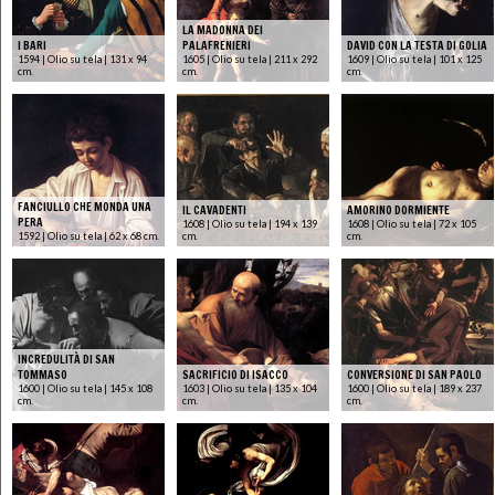
LA MADONNA DEI
I BARI
PALAFRENIERI
DAVID CON LA TESTA DI GOLIA
1594 | Olio su tela | 131 x 94
1605 | Olio su tela | 211 x 292
1609 | Olio su tela | 101 x 125
cm.
cm.
cm.
FANCIULLO CHE MONDA UNA
IL CAVADENTI
AMORINO DORMIENTE
PERA
1608 | Olio su tela | 194 x 139
1608 | Olio su tela | 72 x 105
1592 | Olio su tela | 62 x 68 cm.
cm.
cm.
INCREDULITÀ DI SAN
TOMMASO
SACRIFICIO DI ISACCO
CONVERSIONE DI SAN PAOLO
1600 | Olio su tela | 145 x 108
1603 | Olio su tela | 135 x 104
1600 | Olio su tela | 189 x 237
cm.
cm.
cm.