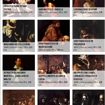
CROCIFISSIONE DI SAN
PIETRO
SAN MATTEO E L'ANGELO
CORONAZIONE DI SPINE
1600 | Olio su tela | 175 x 230
1602 | Olio su tela | 195 x 295
1602 | Olio su tela | 125 x 178
cm.
cm.
cm.
SAN FRANCESCO IN
SAN FRANCESCO IN
MADONNA DEI PELLEGRINI
PREGHIERA
MEDITAZIONE
1604 | Olio su tela | 150 x 260
1605 | Olio su tela | 90 x 130
cm.
Olio su tela | 97 x 128 cm.
cm.
RITRATTO DI ANTONIO
NATIVITÀ CON I SANTI
MARTELLI, CAVALIERE DI
SEPPELLIMENTO DI SANTA
LORENZO E FRANCESCO
MALTA
LUCIA
D'ASSISI
1608 | Olio su tela | 95 x 118
1608 | Olio su tela | 300 x 408
1600 | Olio su tela | 197 x 268
cm.
cm.
cm.