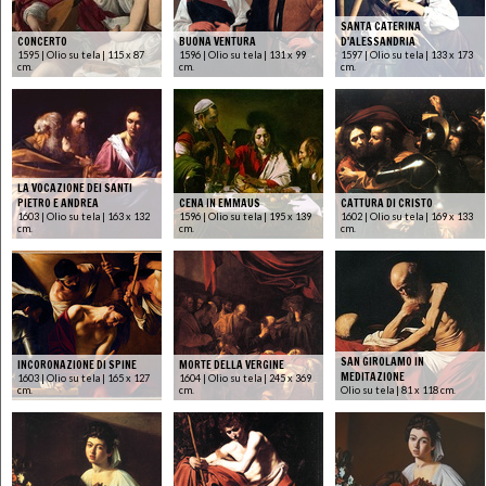
SANTA CATERINA
CONCERTO
BUONA VENTURA
D'ALESSANDRIA
1595 | Olio su tela | 115 x 87
1596 | Olio su tela | 131 x 99
1597 | Olio su tela | 133 x 173
cm.
cm.
cm.
LA VOCAZIONE DEI SANTI
PIETRO E ANDREA
CENA IN EMMAUS
CATTURA DI CRISTO
1603 | Olio su tela | 163 x 132
1596 | Olio su tela | 195 x 139
1602 | Olio su tela | 169 x 133
cm.
cm.
cm.
SAN GIROLAMO IN
INCORONAZIONE DI SPINE
MORTE DELLA VERGINE
MEDITAZIONE
1603 | Olio su tela | 165 x 127
1604 | Olio su tela | 245 x 369
cm.
cm.
Olio su tela | 81 x 118 cm.