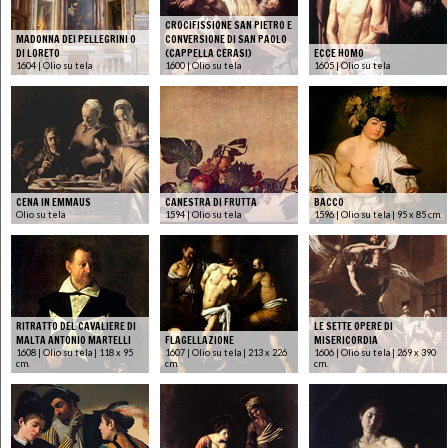
CROCIFISSIONE SAN PIETRO E
MADONNA DEI PELLEGRINI O
CONVERSIONE DI SAN PAOLO
DI LORETO
(CAPPELLA CERASI)
ECCE HOMO
1604 | Olio su tela
1600 | Olio su tela
1605 | Olio su tela
CENA IN EMMAUS
CANESTRA DI FRUTTA
BACCO
Olio su tela
1594 | Olio su tela
1596 | Olio su tela | 95 x 85 cm.
RITRATTO DEL CAVALIERE DI
LE SETTE OPERE DI
MALTA ANTONIO MARTELLI
FLAGELLAZIONE
MISERICORDIA
1608 | Olio su tela | 118 x 95
1607 | Olio su tela | 213 x 226
1606 | Olio su tela | 269 x 390
cm.
cm.
cm.