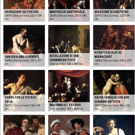
ADORAZIONE DEI PASTORI
MARTIRIO DI SANT'ORSOLA
NEGAZIONE DI SAN PIETRO
1609 | Olio su tela | 211 x 314
1610 | Olio su tela | 107 x 140
1609 | Olio su tela | 125 x 94
cm.
cm.
cm.
RITRATTO DI ALOF DE
DECOLLAZIONE DI SAN
SAN GIROLAMO SCRIVENTE
WIGNACOURT
GIOVANNI BATTISTA
1608 | Olio su tela | 157 x 117
1608 | Olio su tela | 134 x 195
cm.
Olio su tela | 520 x 361 cm.
cm.
DAVIDE CON LA TESTA DI
SACRA FAMIGLIA CON SAN
GOLIA
GIOVANNI BATTISTA
MADONNA DEL ROSARIO
1607 | Olio su tela | 116 x 90
1605 | Olio su tela | 94 x 116
cm.
Olio su tela | 249 x 364 cm.
cm.