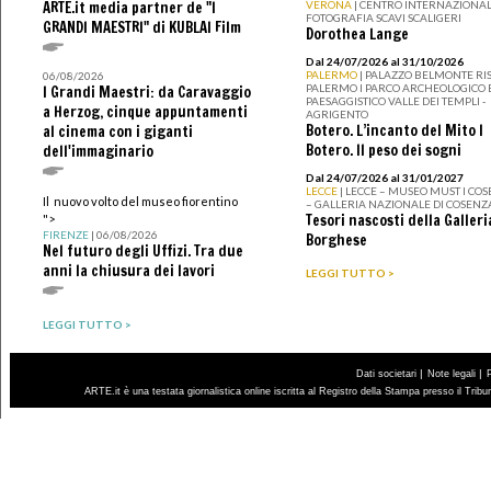
ARTE.it media partner de "I
VERONA
| CENTRO INTERNAZIONAL
FOTOGRAFIA SCAVI SCALIGERI
GRANDI MAESTRI" di KUBLAI Film
Dorothea Lange
Dal 24/07/2026 al 31/10/2026
PALERMO
| PALAZZO BELMONTE RIS
06/08/2026
PALERMO I PARCO ARCHEOLOGICO 
I Grandi Maestri: da Caravaggio
PAESAGGISTICO VALLE DEI TEMPLI -
a Herzog, cinque appuntamenti
AGRIGENTO
Botero. L’incanto del Mito I
al cinema con i giganti
Botero. Il peso dei sogni
dell'immaginario
Dal 24/07/2026 al 31/01/2027
LECCE
| LECCE – MUSEO MUST I CO
Il nuovo volto del museo fiorentino
– GALLERIA NAZIONALE DI COSENZ
Tesori nascosti della Galleri
">
FIRENZE
| 06/08/2026
Borghese
Nel futuro degli Uffizi. Tra due
anni la chiusura dei lavori
LEGGI TUTTO >
LEGGI TUTTO >
|
|
Dati societari
Note legali
ARTE.it è una testata giornalistica online iscritta al Registro della Stampa presso il Trib