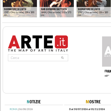
SUONATORE DI LIUTO
SAN GIOVANNI BATTISTA
SUONATORE DI LIUTO
1595 | Olio su tela | 126 x 100
1604 | Olio su tela | 132 x 173
1597 | Olio su tela | 126 x 100
cm.
cm.
cm.
FRA
N
OTIZIE
M
OSTRE
ROMA
| 06/08/2026
Dal 30/07/2026 al 01/11/2026