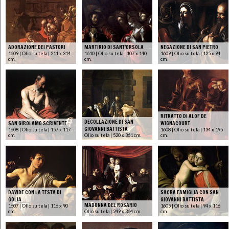
ADORAZIONE DEI PASTORI
MARTIRIO DI SANT'ORSOLA
NEGAZIONE DI SAN PIETRO
1609 | Olio su tela | 211 x 314
1610 | Olio su tela | 107 x 140
1609 | Olio su tela | 125 x 94
cm.
cm.
cm.
RITRATTO DI ALOF DE
DECOLLAZIONE DI SAN
SAN GIROLAMO SCRIVENTE
WIGNACOURT
GIOVANNI BATTISTA
1608 | Olio su tela | 157 x 117
1608 | Olio su tela | 134 x 195
cm.
Olio su tela | 520 x 361 cm.
cm.
DAVIDE CON LA TESTA DI
SACRA FAMIGLIA CON SAN
GOLIA
GIOVANNI BATTISTA
MADONNA DEL ROSARIO
1607 | Olio su tela | 116 x 90
1605 | Olio su tela | 94 x 116
cm.
Olio su tela | 249 x 364 cm.
cm.