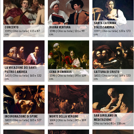
SANTA CATERINA
CONCERTO
BUONA VENTURA
D'ALESSANDRIA
1595 | Olio su tela | 115 x 87
1596 | Olio su tela | 131 x 99
1597 | Olio su tela | 133 x 173
cm.
cm.
cm.
LA VOCAZIONE DEI SANTI
PIETRO E ANDREA
CENA IN EMMAUS
CATTURA DI CRISTO
1603 | Olio su tela | 163 x 132
1596 | Olio su tela | 195 x 139
1602 | Olio su tela | 169 x 133
cm.
cm.
cm.
SAN GIROLAMO IN
INCORONAZIONE DI SPINE
MORTE DELLA VERGINE
MEDITAZIONE
1603 | Olio su tela | 165 x 127
1604 | Olio su tela | 245 x 369
cm.
cm.
Olio su tela | 81 x 118 cm.