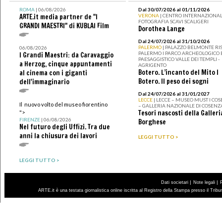
ROMA
| 06/08/2026
Dal 30/07/2026 al 01/11/2026
ARTE.it media partner de "I
VERONA
| CENTRO INTERNAZIONAL
FOTOGRAFIA SCAVI SCALIGERI
GRANDI MAESTRI" di KUBLAI Film
Dorothea Lange
Dal 24/07/2026 al 31/10/2026
PALERMO
| PALAZZO BELMONTE RIS
06/08/2026
PALERMO I PARCO ARCHEOLOGICO 
I Grandi Maestri: da Caravaggio
PAESAGGISTICO VALLE DEI TEMPLI -
a Herzog, cinque appuntamenti
AGRIGENTO
Botero. L’incanto del Mito I
al cinema con i giganti
Botero. Il peso dei sogni
dell'immaginario
Dal 24/07/2026 al 31/01/2027
LECCE
| LECCE – MUSEO MUST I CO
Il nuovo volto del museo fiorentino
– GALLERIA NAZIONALE DI COSENZ
Tesori nascosti della Galleri
">
FIRENZE
| 06/08/2026
Borghese
Nel futuro degli Uffizi. Tra due
anni la chiusura dei lavori
LEGGI TUTTO >
LEGGI TUTTO >
|
|
Dati societari
Note legali
ARTE.it è una testata giornalistica online iscritta al Registro della Stampa presso il Trib