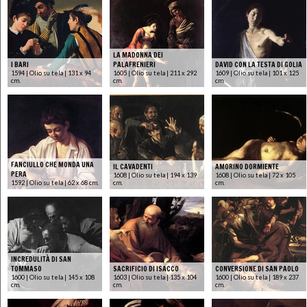
LA MADONNA DEI
I BARI
PALAFRENIERI
DAVID CON LA TESTA DI GOLIA
1594 | Olio su tela | 131 x 94
1605 | Olio su tela | 211 x 292
1609 | Olio su tela | 101 x 125
cm.
cm.
cm.
FANCIULLO CHE MONDA UNA
IL CAVADENTI
AMORINO DORMIENTE
PERA
1608 | Olio su tela | 194 x 139
1608 | Olio su tela | 72 x 105
1592 | Olio su tela | 62 x 68 cm.
cm.
cm.
INCREDULITÀ DI SAN
TOMMASO
SACRIFICIO DI ISACCO
CONVERSIONE DI SAN PAOLO
1600 | Olio su tela | 145 x 108
1603 | Olio su tela | 135 x 104
1600 | Olio su tela | 189 x 237
cm.
cm.
cm.