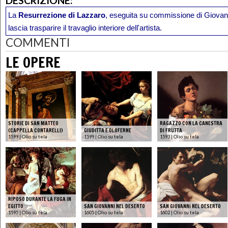
DESCRIZIONE:
La
Resurrezione di Lazzaro
, eseguita su commissione di Giovan 
lascia trasparire il travaglio interiore dell'artista.
COMMENTI
LE OPERE
STORIE DI SAN MATTEO
RAGAZZO CON LA CANESTRA
(CAPPELLA CONTARELLI)
GIUDITTA E OLOFERNE
DI FRUTTA
1599 | Olio su tela
1599 | Olio su tela
1593 | Olio su tela
RIPOSO DURANTE LA FUGA IN
EGITTO
SAN GIOVANNI NEL DESERTO
SAN GIOVANNI NEL DESERTO
1595 | Olio su tela
1605 | Olio su tela
1602 | Olio su tela