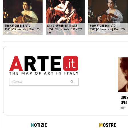
SUONATORE DI LIUTO
SAN GIOVANNI BATTISTA
SUONATORE DI LIUTO
1595 | Olio su tela | 126 x 100
1604 | Olio su tela | 132 x 173
1597 | Olio su tela | 126 x 100
cm.
cm.
cm.
GIUS
(PEL
N
OTIZIE
M
OSTRE