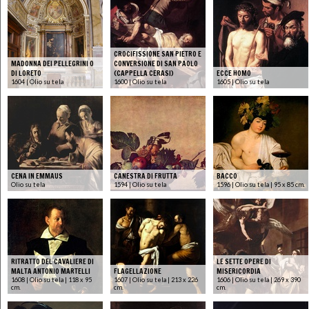
CROCIFISSIONE SAN PIETRO E
MADONNA DEI PELLEGRINI O
CONVERSIONE DI SAN PAOLO
DI LORETO
(CAPPELLA CERASI)
ECCE HOMO
1604 | Olio su tela
1600 | Olio su tela
1605 | Olio su tela
CENA IN EMMAUS
CANESTRA DI FRUTTA
BACCO
Olio su tela
1594 | Olio su tela
1596 | Olio su tela | 95 x 85 cm.
RITRATTO DEL CAVALIERE DI
LE SETTE OPERE DI
MALTA ANTONIO MARTELLI
FLAGELLAZIONE
MISERICORDIA
1608 | Olio su tela | 118 x 95
1607 | Olio su tela | 213 x 226
1606 | Olio su tela | 269 x 390
cm.
cm.
cm.