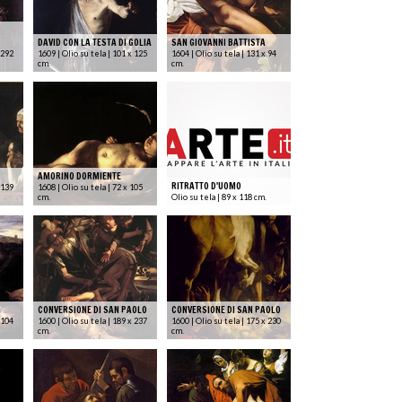
DAVID CON LA TESTA DI GOLIA
SAN GIOVANNI BATTISTA
 292
1609 | Olio su tela | 101 x 125
1604 | Olio su tela | 131 x 94
cm.
cm.
AMORINO DORMIENTE
RITRATTO D'UOMO
 139
1608 | Olio su tela | 72 x 105
cm.
Olio su tela | 89 x 118 cm.
CONVERSIONE DI SAN PAOLO
CONVERSIONE DI SAN PAOLO
 104
1600 | Olio su tela | 189 x 237
1600 | Olio su tela | 175 x 230
cm.
cm.