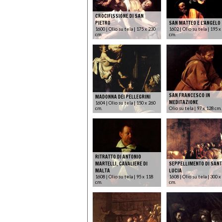
CROCIFISSIONE DI SAN
PIETRO
SAN MATTEO E L'ANGELO
1600 | Olio su tela | 175 x 230
1602 | Olio su tela | 195 x
cm.
cm.
SAN FRANCESCO IN
MADONNA DEI PELLEGRINI
MEDITAZIONE
1604 | Olio su tela | 150 x 260
cm.
Olio su tela | 97 x 128 cm.
RITRATTO DI ANTONIO
MARTELLI, CAVALIERE DI
SEPPELLIMENTO DI SAN
MALTA
LUCIA
1608 | Olio su tela | 95 x 118
1608 | Olio su tela | 300 x
cm.
cm.