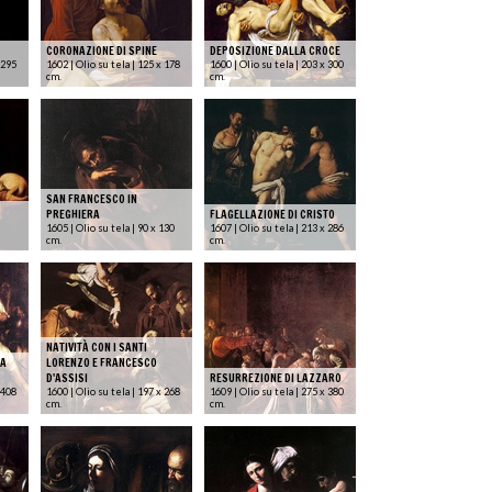
CORONAZIONE DI SPINE
DEPOSIZIONE DALLA CROCE
 295
1602 | Olio su tela | 125 x 178
1600 | Olio su tela | 203 x 300
cm.
cm.
SAN FRANCESCO IN
PREGHIERA
FLAGELLAZIONE DI CRISTO
1605 | Olio su tela | 90 x 130
1607 | Olio su tela | 213 x 286
cm.
cm.
NATIVITÀ CON I SANTI
TA
LORENZO E FRANCESCO
D'ASSISI
RESURREZIONE DI LAZZARO
 408
1600 | Olio su tela | 197 x 268
1609 | Olio su tela | 275 x 380
cm.
cm.