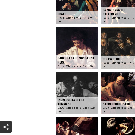
LA MADONNA DEI
I BARI
PALAFRENIERI
1594 | Olio su tela | 131 x 94
1605 | Olio su tela | 211 x
cm.
cm.
FANCIULLO CHE MONDA UNA
IL CAVADENTI
PERA
1608 | Olio su tela | 194 x
1592 | Olio su tela | 62 x 68 cm.
cm.
INCREDULITÀ DI SAN
TOMMASO
SACRIFICIO DI ISACCO
1600 | Olio su tela | 145 x 108
1603 | Olio su tela | 135 x
cm.
cm.