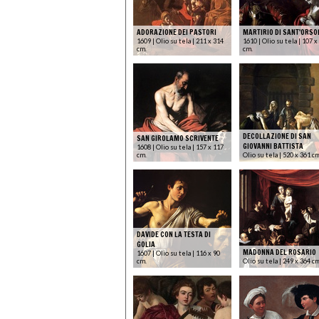
ADORAZIONE DEI PASTORI
MARTIRIO DI SANT'ORSO
1609 | Olio su tela | 211 x 314
1610 | Olio su tela | 107 x
cm.
cm.
DECOLLAZIONE DI SAN
SAN GIROLAMO SCRIVENTE
GIOVANNI BATTISTA
1608 | Olio su tela | 157 x 117
cm.
Olio su tela | 520 x 361 c
DAVIDE CON LA TESTA DI
GOLIA
MADONNA DEL ROSARIO
1607 | Olio su tela | 116 x 90
cm.
Olio su tela | 249 x 364 c