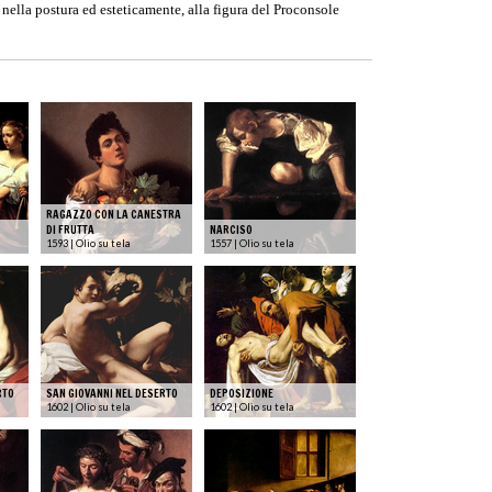
 nella postura ed esteticamente, alla figura del Proconsole
RAGAZZO CON LA CANESTRA
DI FRUTTA
NARCISO
1593 | Olio su tela
1557 | Olio su tela
RTO
SAN GIOVANNI NEL DESERTO
DEPOSIZIONE
1602 | Olio su tela
1602 | Olio su tela