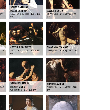
SANTA CATERINA
D'ALESSANDRIA
DAVIDE E GOLIA
 99
1597 | Olio su tela | 133 x 173
1597 | Olio su tela | 91 x 110
cm.
cm.
CATTURA DI CRISTO
AMOR VINCIT OMNIA
 139
1602 | Olio su tela | 169 x 133
1602 | Olio su tela | 113 x 156
cm.
cm.
SAN GIROLAMO IN
ANNUNCIAZIONE
MEDITAZIONE
 369
1608 | Olio su tela | 205 x 285
Olio su tela | 81 x 118 cm.
cm.