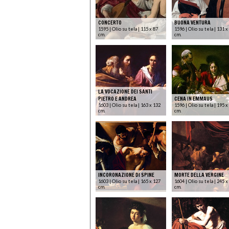
CONCERTO
BUONA VENTURA
1595 | Olio su tela | 115 x 87
1596 | Olio su tela | 131 x
cm.
cm.
LA VOCAZIONE DEI SANTI
PIETRO E ANDREA
CENA IN EMMAUS
1603 | Olio su tela | 163 x 132
1596 | Olio su tela | 195 x
cm.
cm.
INCORONAZIONE DI SPINE
MORTE DELLA VERGINE
1603 | Olio su tela | 165 x 127
1604 | Olio su tela | 245 x
cm.
cm.