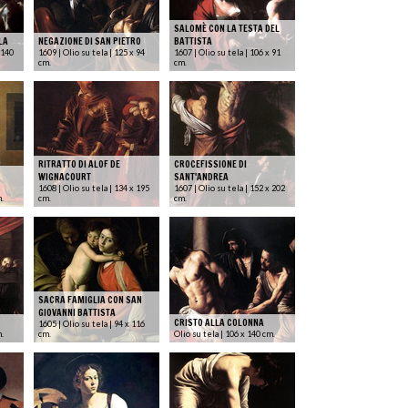
SALOMÈ CON LA TESTA DEL
LA
NEGAZIONE DI SAN PIETRO
BATTISTA
 140
1609 | Olio su tela | 125 x 94
1607 | Olio su tela | 106 x 91
cm.
cm.
RITRATTO DI ALOF DE
CROCEFISSIONE DI
WIGNACOURT
SANT'ANDREA
1608 | Olio su tela | 134 x 195
1607 | Olio su tela | 152 x 202
m.
cm.
cm.
SACRA FAMIGLIA CON SAN
GIOVANNI BATTISTA
CRISTO ALLA COLONNA
1605 | Olio su tela | 94 x 116
m.
cm.
Olio su tela | 106 x 140 cm.