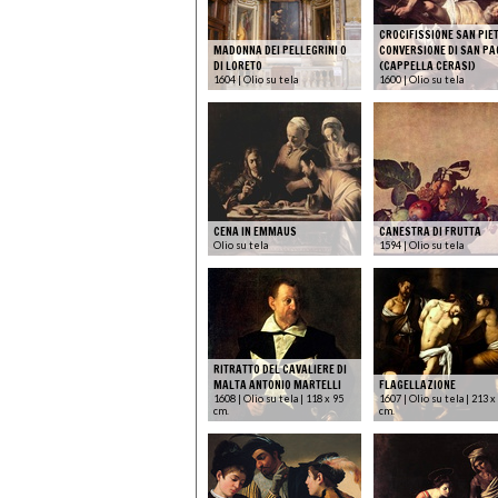
CROCIFISSIONE SAN PIE
MADONNA DEI PELLEGRINI O
CONVERSIONE DI SAN PA
DI LORETO
(CAPPELLA CERASI)
1604 | Olio su tela
1600 | Olio su tela
CENA IN EMMAUS
CANESTRA DI FRUTTA
Olio su tela
1594 | Olio su tela
RITRATTO DEL CAVALIERE DI
MALTA ANTONIO MARTELLI
FLAGELLAZIONE
1608 | Olio su tela | 118 x 95
1607 | Olio su tela | 213 x
cm.
cm.