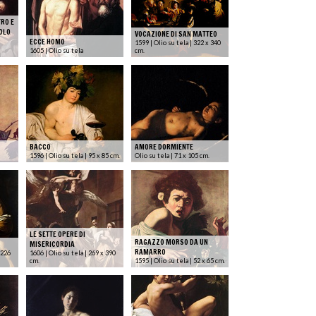
TRO E
OLO
VOCAZIONE DI SAN MATTEO
ECCE HOMO
1599 | Olio su tela | 322 x 340
1605 | Olio su tela
cm.
BACCO
AMORE DORMIENTE
1596 | Olio su tela | 95 x 85 cm.
Olio su tela | 71 x 105 cm.
LE SETTE OPERE DI
RAGAZZO MORSO DA UN
MISERICORDIA
RAMARRO
 226
1606 | Olio su tela | 269 x 390
cm.
1595 | Olio su tela | 52 x 65 cm.