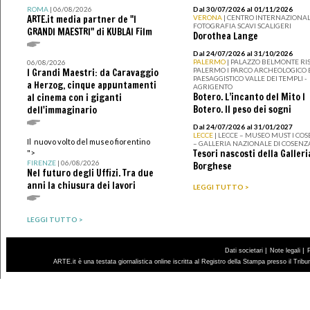
ROMA
| 06/08/2026
Dal 30/07/2026 al 01/11/2026
ARTE.it media partner de "I
VERONA
| CENTRO INTERNAZIONAL
FOTOGRAFIA SCAVI SCALIGERI
GRANDI MAESTRI" di KUBLAI Film
Dorothea Lange
Dal 24/07/2026 al 31/10/2026
PALERMO
| PALAZZO BELMONTE RIS
06/08/2026
PALERMO I PARCO ARCHEOLOGICO 
I Grandi Maestri: da Caravaggio
PAESAGGISTICO VALLE DEI TEMPLI -
a Herzog, cinque appuntamenti
AGRIGENTO
Botero. L’incanto del Mito I
al cinema con i giganti
Botero. Il peso dei sogni
dell'immaginario
Dal 24/07/2026 al 31/01/2027
LECCE
| LECCE – MUSEO MUST I CO
Il nuovo volto del museo fiorentino
– GALLERIA NAZIONALE DI COSENZ
Tesori nascosti della Galleri
">
FIRENZE
| 06/08/2026
Borghese
Nel futuro degli Uffizi. Tra due
anni la chiusura dei lavori
LEGGI TUTTO >
LEGGI TUTTO >
|
|
Dati societari
Note legali
ARTE.it è una testata giornalistica online iscritta al Registro della Stampa presso il Trib