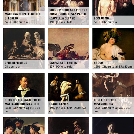
CROCIFISSIONE SAN PIETRO E
MADONNA DEI PELLEGRINI O
CONVERSIONE DI SAN PAOLO
DI LORETO
(CAPPELLA CERASI)
ECCE HOMO
1604 | Olio su tela
1600 | Olio su tela
1605 | Olio su tela
CENA IN EMMAUS
CANESTRA DI FRUTTA
BACCO
Olio su tela
1594 | Olio su tela
1596 | Olio su tela | 95 x 85 cm.
RITRATTO DEL CAVALIERE DI
LE SETTE OPERE DI
MALTA ANTONIO MARTELLI
FLAGELLAZIONE
MISERICORDIA
1608 | Olio su tela | 118 x 95
1607 | Olio su tela | 213 x 226
1606 | Olio su tela | 269 x 390
cm.
cm.
cm.