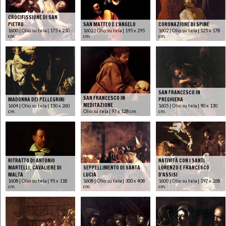
CROCIFISSIONE DI SAN
PIETRO
SAN MATTEO E L'ANGELO
CORONAZIONE DI SPINE
1600 | Olio su tela | 175 x 230
1602 | Olio su tela | 195 x 295
1602 | Olio su tela | 125 x 178
cm.
cm.
cm.
SAN FRANCESCO IN
SAN FRANCESCO IN
MADONNA DEI PELLEGRINI
PREGHIERA
MEDITAZIONE
1604 | Olio su tela | 150 x 260
1605 | Olio su tela | 90 x 130
cm.
Olio su tela | 97 x 128 cm.
cm.
RITRATTO DI ANTONIO
NATIVITÀ CON I SANTI
MARTELLI, CAVALIERE DI
SEPPELLIMENTO DI SANTA
LORENZO E FRANCESCO
MALTA
LUCIA
D'ASSISI
1608 | Olio su tela | 95 x 118
1608 | Olio su tela | 300 x 408
1600 | Olio su tela | 197 x 268
cm.
cm.
cm.