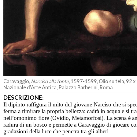
Caravaggio,
Narciso alla fonte
, 1597-1599, Olio su tela, 92 x
Nazionale d'Arte Antica, Palazzo Barberini, Roma
DESCRIZIONE:
Il dipinto raffigura il mito del giovane Narciso che si spe
ferma a rimirare la propria bellezza: cadrà in acqua e si tr
nell’omonimo fiore (Ovidio, Metamorfosi). La scena è am
radura di un bosco e permette a Caravaggio di giocare co
gradazioni della luce che penetra tra gli alberi.