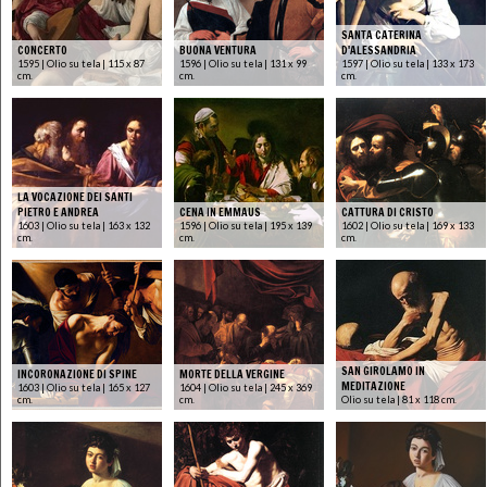
SANTA CATERINA
CONCERTO
BUONA VENTURA
D'ALESSANDRIA
1595 | Olio su tela | 115 x 87
1596 | Olio su tela | 131 x 99
1597 | Olio su tela | 133 x 173
cm.
cm.
cm.
LA VOCAZIONE DEI SANTI
PIETRO E ANDREA
CENA IN EMMAUS
CATTURA DI CRISTO
1603 | Olio su tela | 163 x 132
1596 | Olio su tela | 195 x 139
1602 | Olio su tela | 169 x 133
cm.
cm.
cm.
SAN GIROLAMO IN
INCORONAZIONE DI SPINE
MORTE DELLA VERGINE
MEDITAZIONE
1603 | Olio su tela | 165 x 127
1604 | Olio su tela | 245 x 369
cm.
cm.
Olio su tela | 81 x 118 cm.