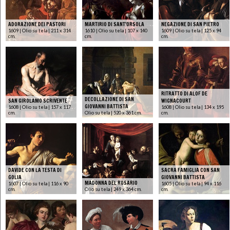
ADORAZIONE DEI PASTORI
MARTIRIO DI SANT'ORSOLA
NEGAZIONE DI SAN PIETRO
1609 | Olio su tela | 211 x 314
1610 | Olio su tela | 107 x 140
1609 | Olio su tela | 125 x 94
cm.
cm.
cm.
RITRATTO DI ALOF DE
DECOLLAZIONE DI SAN
SAN GIROLAMO SCRIVENTE
WIGNACOURT
GIOVANNI BATTISTA
1608 | Olio su tela | 157 x 117
1608 | Olio su tela | 134 x 195
cm.
Olio su tela | 520 x 361 cm.
cm.
DAVIDE CON LA TESTA DI
SACRA FAMIGLIA CON SAN
GOLIA
GIOVANNI BATTISTA
MADONNA DEL ROSARIO
1607 | Olio su tela | 116 x 90
1605 | Olio su tela | 94 x 116
cm.
Olio su tela | 249 x 364 cm.
cm.