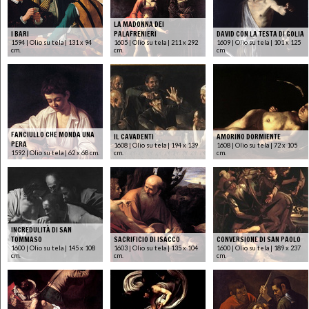
LA MADONNA DEI
I BARI
PALAFRENIERI
DAVID CON LA TESTA DI GOLIA
1594 | Olio su tela | 131 x 94
1605 | Olio su tela | 211 x 292
1609 | Olio su tela | 101 x 125
cm.
cm.
cm.
FANCIULLO CHE MONDA UNA
IL CAVADENTI
AMORINO DORMIENTE
PERA
1608 | Olio su tela | 194 x 139
1608 | Olio su tela | 72 x 105
1592 | Olio su tela | 62 x 68 cm.
cm.
cm.
INCREDULITÀ DI SAN
TOMMASO
SACRIFICIO DI ISACCO
CONVERSIONE DI SAN PAOLO
1600 | Olio su tela | 145 x 108
1603 | Olio su tela | 135 x 104
1600 | Olio su tela | 189 x 237
cm.
cm.
cm.