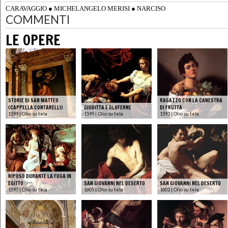
CARAVAGGIO
●
MICHELANGELO MERISI
●
NARCISO
COMMENTI
LE OPERE
STORIE DI SAN MATTEO
RAGAZZO CON LA CANESTRA
(CAPPELLA CONTARELLI)
GIUDITTA E OLOFERNE
DI FRUTTA
1599 | Olio su tela
1599 | Olio su tela
1593 | Olio su tela
RIPOSO DURANTE LA FUGA IN
EGITTO
SAN GIOVANNI NEL DESERTO
SAN GIOVANNI NEL DESERTO
1595 | Olio su tela
1605 | Olio su tela
1602 | Olio su tela