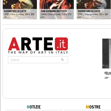
SUONATORE DI LIUTO
SAN GIOVANNI BATTISTA
SUONATORE DI LIUTO
1595 | Olio su tela | 126 x 100
1604 | Olio su tela | 132 x 173
1597 | Olio su tela | 126 x 100
cm.
cm.
cm.
FELI
N
OTIZIE
M
OSTRE