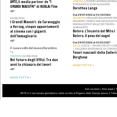
ARTE.it media partner de "I
VERONA
| CENTRO INTERNAZIONAL
FOTOGRAFIA SCAVI SCALIGERI
GRANDI MAESTRI" di KUBLAI Film
Dorothea Lange
Dal 24/07/2026 al 31/10/2026
PALERMO
| PALAZZO BELMONTE RIS
06/08/2026
PALERMO I PARCO ARCHEOLOGICO 
I Grandi Maestri: da Caravaggio
PAESAGGISTICO VALLE DEI TEMPLI -
a Herzog, cinque appuntamenti
AGRIGENTO
Botero. L’incanto del Mito I
al cinema con i giganti
Botero. Il peso dei sogni
dell'immaginario
Dal 24/07/2026 al 31/01/2027
LECCE
| LECCE – MUSEO MUST I CO
Il nuovo volto del museo fiorentino
– GALLERIA NAZIONALE DI COSENZ
Tesori nascosti della Galleri
">
FIRENZE
| 06/08/2026
Borghese
Nel futuro degli Uffizi. Tra due
anni la chiusura dei lavori
LEGGI TUTTO >
LEGGI TUTTO >
|
|
Dati societari
Note legali
ARTE.it è una testata giornalistica online iscritta al Registro della Stampa presso il Trib