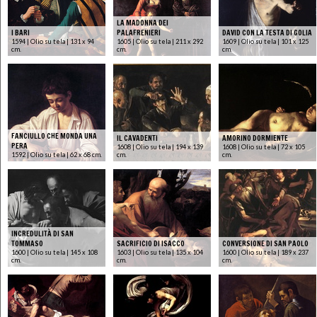
LA MADONNA DEI
I BARI
PALAFRENIERI
DAVID CON LA TESTA DI GOLIA
1594 | Olio su tela | 131 x 94
1605 | Olio su tela | 211 x 292
1609 | Olio su tela | 101 x 125
cm.
cm.
cm.
FANCIULLO CHE MONDA UNA
IL CAVADENTI
AMORINO DORMIENTE
PERA
1608 | Olio su tela | 194 x 139
1608 | Olio su tela | 72 x 105
1592 | Olio su tela | 62 x 68 cm.
cm.
cm.
INCREDULITÀ DI SAN
TOMMASO
SACRIFICIO DI ISACCO
CONVERSIONE DI SAN PAOLO
1600 | Olio su tela | 145 x 108
1603 | Olio su tela | 135 x 104
1600 | Olio su tela | 189 x 237
cm.
cm.
cm.