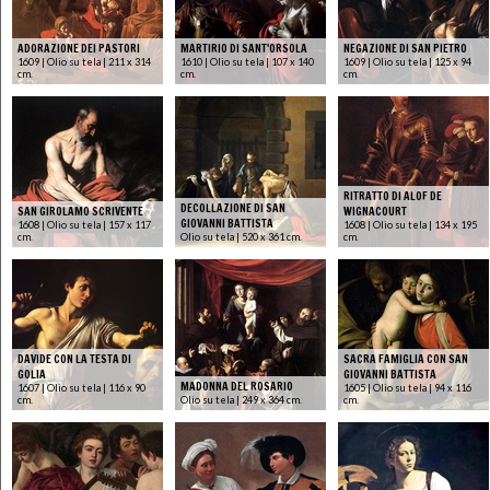
ADORAZIONE DEI PASTORI
MARTIRIO DI SANT'ORSOLA
NEGAZIONE DI SAN PIETRO
1609 | Olio su tela | 211 x 314
1610 | Olio su tela | 107 x 140
1609 | Olio su tela | 125 x 94
cm.
cm.
cm.
RITRATTO DI ALOF DE
DECOLLAZIONE DI SAN
SAN GIROLAMO SCRIVENTE
WIGNACOURT
GIOVANNI BATTISTA
1608 | Olio su tela | 157 x 117
1608 | Olio su tela | 134 x 195
cm.
Olio su tela | 520 x 361 cm.
cm.
DAVIDE CON LA TESTA DI
SACRA FAMIGLIA CON SAN
GOLIA
GIOVANNI BATTISTA
MADONNA DEL ROSARIO
1607 | Olio su tela | 116 x 90
1605 | Olio su tela | 94 x 116
cm.
Olio su tela | 249 x 364 cm.
cm.