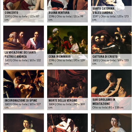
SANTA CATERINA
CONCERTO
BUONA VENTURA
D'ALESSANDRIA
1595 | Olio su tela | 115 x 87
1596 | Olio su tela | 131 x 99
1597 | Olio su tela | 133 x 173
cm.
cm.
cm.
LA VOCAZIONE DEI SANTI
PIETRO E ANDREA
CENA IN EMMAUS
CATTURA DI CRISTO
1603 | Olio su tela | 163 x 132
1596 | Olio su tela | 195 x 139
1602 | Olio su tela | 169 x 133
cm.
cm.
cm.
SAN GIROLAMO IN
INCORONAZIONE DI SPINE
MORTE DELLA VERGINE
MEDITAZIONE
1603 | Olio su tela | 165 x 127
1604 | Olio su tela | 245 x 369
cm.
cm.
Olio su tela | 81 x 118 cm.