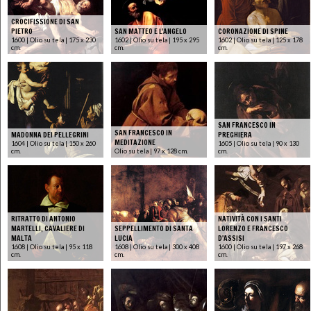
CROCIFISSIONE DI SAN
PIETRO
SAN MATTEO E L'ANGELO
CORONAZIONE DI SPINE
1600 | Olio su tela | 175 x 230
1602 | Olio su tela | 195 x 295
1602 | Olio su tela | 125 x 178
cm.
cm.
cm.
SAN FRANCESCO IN
SAN FRANCESCO IN
MADONNA DEI PELLEGRINI
PREGHIERA
MEDITAZIONE
1604 | Olio su tela | 150 x 260
1605 | Olio su tela | 90 x 130
cm.
Olio su tela | 97 x 128 cm.
cm.
RITRATTO DI ANTONIO
NATIVITÀ CON I SANTI
MARTELLI, CAVALIERE DI
SEPPELLIMENTO DI SANTA
LORENZO E FRANCESCO
MALTA
LUCIA
D'ASSISI
1608 | Olio su tela | 95 x 118
1608 | Olio su tela | 300 x 408
1600 | Olio su tela | 197 x 268
cm.
cm.
cm.