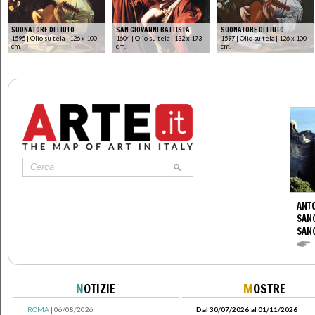
SUONATORE DI LIUTO
SAN GIOVANNI BATTISTA
SUONATORE DI LIUTO
1595 | Olio su tela | 126 x 100
1604 | Olio su tela | 132 x 173
1597 | Olio su tela | 126 x 100
cm.
cm.
cm.
ANTO
SAN
SANG
N
OTIZIE
M
OSTRE
ROMA
| 06/08/2026
Dal 30/07/2026 al 01/11/2026