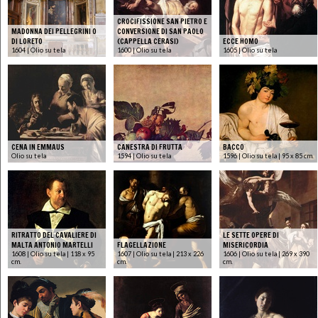
CROCIFISSIONE SAN PIETRO E
MADONNA DEI PELLEGRINI O
CONVERSIONE DI SAN PAOLO
DI LORETO
(CAPPELLA CERASI)
ECCE HOMO
1604 | Olio su tela
1600 | Olio su tela
1605 | Olio su tela
CENA IN EMMAUS
CANESTRA DI FRUTTA
BACCO
Olio su tela
1594 | Olio su tela
1596 | Olio su tela | 95 x 85 cm.
RITRATTO DEL CAVALIERE DI
LE SETTE OPERE DI
MALTA ANTONIO MARTELLI
FLAGELLAZIONE
MISERICORDIA
1608 | Olio su tela | 118 x 95
1607 | Olio su tela | 213 x 226
1606 | Olio su tela | 269 x 390
cm.
cm.
cm.