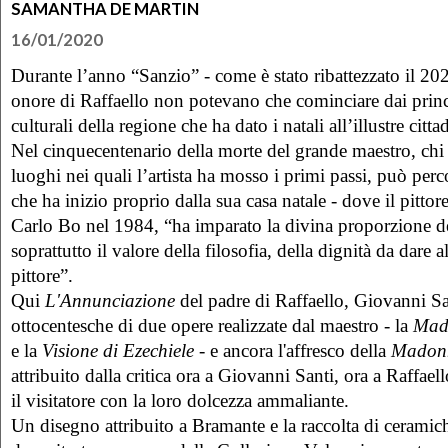
SAMANTHA DE MARTIN
16/01/2020
Durante l’anno “Sanzio” - come è stato ribattezzato il 202
onore di Raffaello non potevano che cominciare dai princi
culturali della regione che ha dato i natali all’illustre cit
Nel cinquecentenario della morte del grande maestro, chi vo
luoghi nei quali l’artista ha mosso i primi passi, può perco
che ha inizio proprio dalla sua casa natale - dove il pitto
Carlo Bo nel 1984, “ha imparato la divina proporzione d
soprattutto il valore della filosofia, della dignità da dare 
pittore”.
Qui
L'Annunciazione
del padre di Raffaello, Giovanni Sa
ottocentesche di due opere realizzate dal maestro - la
Mado
e la
Visione di Ezechiele
- e ancora l'affresco della
Madonn
attribuito dalla critica ora a Giovanni Santi, ora a Raffae
il visitatore con la loro dolcezza ammaliante.
Un disegno attribuito a Bramante e la raccolta di ceramich