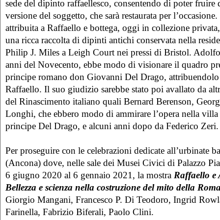
sede del dipinto raffaellesco, consentendo di poter fruire 
versione del soggetto, che sarà restaurata per l’occasione. 
attribuita a Raffaello e bottega, oggi in collezione privata
una ricca raccolta di dipinti antichi conservata nella resi
Philip J. Miles a Leigh Court nei pressi di Bristol. Adolf
anni del Novecento, ebbe modo di visionare il quadro pre
principe romano don Giovanni Del Drago, attribuendolo
Raffaello. Il suo giudizio sarebbe stato poi avallato da altri 
del Rinascimento italiano quali Bernard Berenson, Geor
Longhi, che ebbero modo di ammirare l’opera nella villa 
principe Del Drago, e alcuni anni dopo da Federico Zeri.
Per proseguire con le celebrazioni dedicate all’urbinate ba
(Ancona) dove, nelle sale dei Musei Civici di Palazzo Piane
6 giugno 2020 al 6 gennaio 2021, la mostra
Raffaello e
Bellezza e scienza nella costruzione del mito della Rom
Giorgio Mangani, Francesco P. Di Teodoro, Ingrid Row
Farinella, Fabrizio Biferali, Paolo Clini.