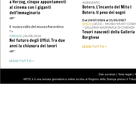
a Herzog, cinque appuntamenti
AGRIGENTO
Botero. L’incanto del Mito I
al cinema con i giganti
Botero. Il peso dei sogni
dell'immaginario
Dal 24/07/2026 al 31/01/2027
LECCE
| LECCE – MUSEO MUST I COSE
Il nuovo volto del museo fiorentino
– GALLERIA NAZIONALE DI COSENZA
Tesori nascosti della Galleria
">
FIRENZE
| 06/08/2026
Borghese
Nel futuro degli Uffizi. Tra due
anni la chiusura dei lavori
LEGGI TUTTO >
LEGGI TUTTO >
|
|
Dati societari
Note legali
ARTE.it è una testata giornalistica online iscritta al Registro della Stampa presso il Trib