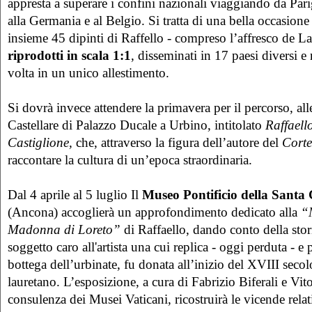
appresta a superare i confini nazionali viaggiando da Pari
alla Germania e al Belgio. Si tratta di una bella occasione 
insieme 45 dipinti di Raffello - compreso l’affresco de L
riprodotti in scala 1:1
, disseminati in 17 paesi diversi e 
volta in un unico allestimento.
Si dovrà invece attendere la primavera per il percorso, alle
Castellare di Palazzo Ducale a Urbino, intitolato
Raffaell
Castiglione,
che, attraverso la figura dell’autore del
Cort
raccontare la cultura di un’epoca straordinaria.
Dal 4 aprile al 5 luglio Il
Museo Pontificio della Santa 
(Ancona) accoglierà un approfondimento dedicato alla
“
Madonna di Loreto”
di Raffaello, dando conto della stor
soggetto caro all'artista una cui replica - oggi perduta - e
bottega dell’urbinate, fu donata all’inizio del XVIII secol
lauretano. L’esposizione, a cura di Fabrizio Biferali e Vit
consulenza dei Musei Vaticani, ricostruirà le vicende relat