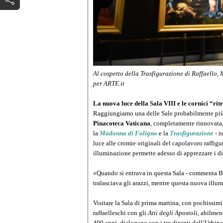
Al cospetto della Trasfigurazione di Raffaello
per ARTE.it
La nuova luce della Sala VIII e le cornici “rit
Raggiungiamo una delle Sale probabilmente più
Pinacoteca Vaticana
, completamente rinnovata, t
la
Madonna di Foligno
e la
Trasfigurazione
- n
luce alle cromie originali del capolavoro raffigur
illuminazione permette adesso di apprezzare i dip
«Quando si entrava in questa Sala - commenta Barba
tralasciava gli arazzi, mentre questa nuova illu
Visitare la Sala di prima mattina, con pochissimi
raffaelleschi con gli
Atti degli Apostoli
, abilmen
400 anni, dialogano con i tre dipinti dell’Urbinat