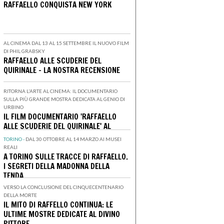
RAFFAELLO CONQUISTA NEW YORK
AL CINEMA DAL 13 AL 15 SETTEMBRE IL NUOVO FILM
DI PHIL GRABSKY
RAFFAELLO ALLE SCUDERIE DEL
QUIRINALE - LA NOSTRA RECENSIONE
RITORNA L'ARTE AL CINEMA: IL DOCUMENTARIO
SULLA PIÙ GRANDE MOSTRA DEDICATA AL GENIO DI
URBINO
IL FILM DOCUMENTARIO 'RAFFAELLO
ALLE SCUDERIE DEL QUIRINALE' AL
CINEMA IL 13, 14 E 15 SETTEMBRE
TORINO -
DAL 30 OTTOBRE AL 14 MARZO AI MUSEI
REALI
A TORINO SULLE TRACCE DI RAFFAELLO.
I SEGRETI DELLA MADONNA DELLA
TENDA
VERSO LA CONCLUSIONE DEL CINQUECENTENARIO
DELLA MORTE
IL MITO DI RAFFELLO CONTINUA: LE
ULTIME MOSTRE DEDICATE AL DIVINO
PITTORE