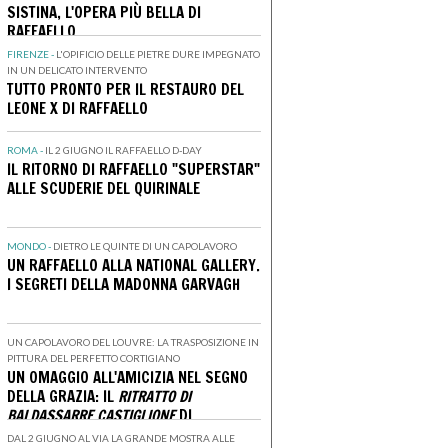
SISTINA, L'OPERA PIÙ BELLA DI
RAFFAELLO
FIRENZE -
L'OPIFICIO DELLE PIETRE DURE IMPEGNATO
IN UN DELICATO INTERVENTO
TUTTO PRONTO PER IL RESTAURO DEL
LEONE X DI RAFFAELLO
ROMA -
IL 2 GIUGNO IL RAFFAELLO D-DAY
IL RITORNO DI RAFFAELLO "SUPERSTAR"
ALLE SCUDERIE DEL QUIRINALE
MONDO -
DIETRO LE QUINTE DI UN CAPOLAVORO
UN RAFFAELLO ALLA NATIONAL GALLERY.
I SEGRETI DELLA MADONNA GARVAGH
UN CAPOLAVORO DEL LOUVRE: LA TRASPOSIZIONE IN
PITTURA DEL PERFETTO CORTIGIANO
UN OMAGGIO ALL'AMICIZIA NEL SEGNO
DELLA GRAZIA: IL
RITRATTO DI
BALDASSARRE CASTIGLIONE
DI
RAFFAELLO
DAL 2 GIUGNO AL VIA LA GRANDE MOSTRA ALLE