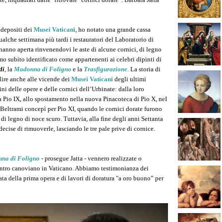
 depositi dei
Musei Vaticani
, ho notato una grande cassa
ualche settimana più tardi i restauratori del Laboratorio di
hanno aperta rinvenendovi le aste di alcune cornici, di legno
mo subito identificato come appartenenti ai celebri dipinti di
di
, la
Madonna di Foligno
e la
Trasfigurazione
.
La storia di
alire anche alle vicende dei
Musei Vaticani
degli ultimi
i delle opere e delle cornici dell’Urbinate: dalla loro
 Pio IX, allo spostamento nella nuova Pinacoteca di Pio X, neI
Beltrami concepì per Pio XI, quando le cornici dorate furono
di legno di noce scuro. Tuttavia, alla fine degli anni Settanta
decise di rimuoverle, lasciando le tre pale prive di cornice.
na di Foligno
- prosegue Jatta - vennero realizzate o
rientro canoviano in Vaticano. Abbiamo testimonianza dei
ta della prima opera e di lavori di doratura "a oro buono” per