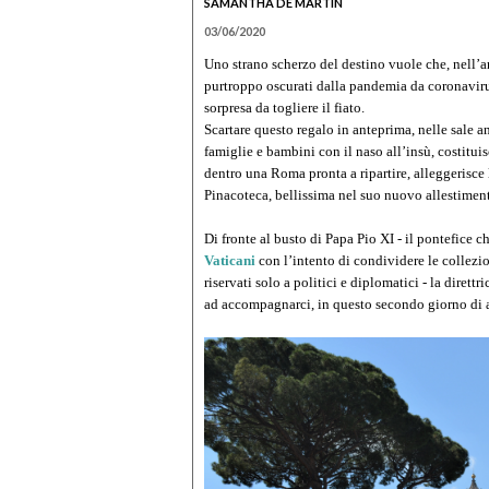
SAMANTHA DE MARTIN
03/06/2020
Uno strano scherzo del destino vuole che, nell’
purtroppo oscurati dalla pandemia da coronaviru
sorpresa da togliere il fiato.
Scartare questo regalo in anteprima, nelle sale 
famiglie e bambini con il naso all’insù, costitu
dentro una Roma pronta a ripartire, alleggerisce l
Pinacoteca, bellissima nel suo nuovo allestiment
Di fronte al busto di Papa Pio XI - il pontefice c
Vaticani
con l’intento di condividere le collezi
riservati solo a politici e diplomatici - la dirett
ad accompagnarci, in questo secondo giorno di ap