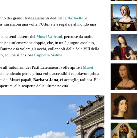
anno dei grandi festeggiamenti dedicati a
Raffaello
, e
s, sia ancora una volta l’Urbinate a regalare al mondo una
ancora semi-deserte dei
Musei Vaticani
, percorse da molte
isce poi un’emozione doppia, che, in un 2 giugno assolato,
’anima e fa volare gli occhi, cullandoli dalla Sala VIII della
o, ad una silenziosa
Cappella Sistina
.
he all’indomani dei Patti Lateranensi volle aprire i
Musei
oni, rendendo per la prima volta accessibili capolavori prima
rice dei Musei papali,
Barbara Jatta
, ci accoglie, radiosa. È lei
ertura, alla scoperta delle ultime novità.