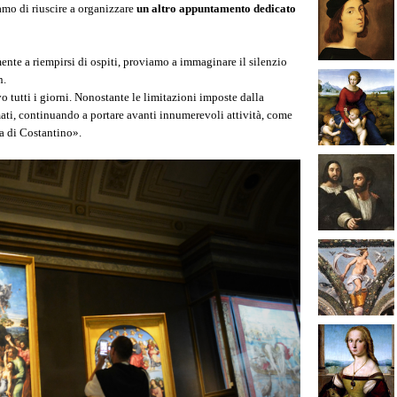
amo di riuscire a organizzare
un altro appuntamento dedicato
ente a riempirsi di ospiti, proviamo a immaginare il silenzio
n.
vo tutti i giorni. Nonostante le limitazioni imposte dalla
ati, continuando a portare avanti innumerevoli attività, come
la di Costantino».