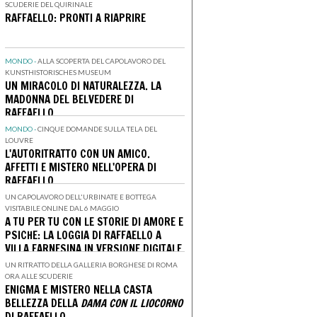
SCUDERIE DEL QUIRINALE
RAFFAELLO: PRONTI A RIAPRIRE
MONDO -
ALLA SCOPERTA DEL CAPOLAVORO DEL
KUNSTHISTORISCHES MUSEUM
UN MIRACOLO DI NATURALEZZA. LA
MADONNA DEL BELVEDERE DI
RAFFAELLO
MONDO -
CINQUE DOMANDE SULLA TELA DEL
LOUVRE
L'AUTORITRATTO CON UN AMICO.
AFFETTI E MISTERO NELL'OPERA DI
RAFFAELLO
UN CAPOLAVORO DELL'URBINATE E BOTTEGA
VISITABILE ONLINE DAL 6 MAGGIO
A TU PER TU CON LE STORIE DI AMORE E
PSICHE: LA LOGGIA DI RAFFAELLO A
VILLA FARNESINA IN VERSIONE DIGITALE
UN RITRATTO DELLA GALLERIA BORGHESE DI ROMA
ORA ALLE SCUDERIE
ENIGMA E MISTERO NELLA CASTA
BELLEZZA DELLA
DAMA CON IL LIOCORNO
DI RAFFAELLO