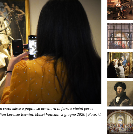
n creta mista a paglia su armatura in ferro e vimini per le
Gian Lorenzo Bernini, Musei Vaticani, 2 giugno 2020 | Foto: ©