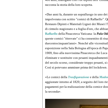
racconta la storia della loro scoperta.
«Due anni fa, durante un sopralluogo in uno dei
impolverata con scritto "cornici di Raffaello”. Q
Restauro Dipinti e Materiali Lignei dei Musei l’
di cirmolo stagionato e a foglia d'oro, che abbia
Raffaello
della Pinacoteca Vaticana: la
Pala Od
queste cornici "ritrovate" ci ha consentito di ris
duecentocinquant'anni». Nonché alle vicessitudin
esposizione nella Sala Bologna all'epoca di Papa
1909, fino alla nuovissima Pinacoteca che Luca 
eliminate e sostituite con pesanti inquadramenti 
del secolo scorso, considerate troppo pesanti, si 
Così si potevano ammirare prima del lockdown.
«Le cornici della
Trasfigurazione
e della
Madon
aggiustate intorno al 1820, a seguito del loro 
pagamenti per la realizzazione della cornice dora
la seconda».