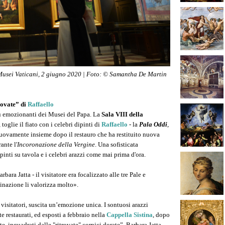
, Musei Vaticani, 2 giugno 2020 | Foto: © Samantha De Martin
rovate” di
Raffaello
 emozionanti dei Musei del Papa. La
Sala VIII della
oglie il fiato con i celebri dipinti di
Raffaello
- la
Pala Oddi
,
uovamente insieme dopo il restauro che ha restituito nuova
ante l'
Incoronazione della Vergine
. Una sofisticata
inti su tavola e i celebri arazzi come mai prima d'ora.
ra Jatta - il visitatore era focalizzato alle tre Pale e
minazione li valorizza molto».
 visitatori, suscita un’emozione unica. I sontuosi arazzi
te restaurati, ed esposti a febbraio nella
Cappella Sistina
, dopo
e, inquadrati dalle "ritrovate" cornici dorate”. Barbara Jatta