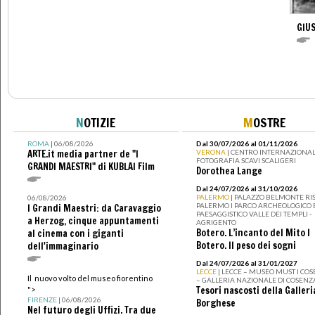
GIUS
N
OTIZIE
M
OSTRE
ROMA
| 06/08/2026
Dal 30/07/2026 al 01/11/2026
ARTE.it media partner de "I
VERONA
| CENTRO INTERNAZIONAL
FOTOGRAFIA SCAVI SCALIGERI
GRANDI MAESTRI" di KUBLAI Film
Dorothea Lange
Dal 24/07/2026 al 31/10/2026
PALERMO
| PALAZZO BELMONTE RIS
06/08/2026
PALERMO I PARCO ARCHEOLOGICO 
I Grandi Maestri: da Caravaggio
PAESAGGISTICO VALLE DEI TEMPLI -
a Herzog, cinque appuntamenti
AGRIGENTO
Botero. L’incanto del Mito I
al cinema con i giganti
Botero. Il peso dei sogni
dell'immaginario
Dal 24/07/2026 al 31/01/2027
LECCE
| LECCE – MUSEO MUST I CO
Il nuovo volto del museo fiorentino
– GALLERIA NAZIONALE DI COSENZ
Tesori nascosti della Galleri
">
FIRENZE
| 06/08/2026
Borghese
Nel futuro degli Uffizi. Tra due