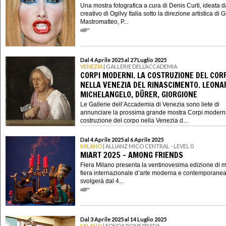
Una mostra fotografica a cura di Denis Curti, ideata 
creativo di Ogilvy Italia sotto la direzione artistica di
Mastromatteo, P...
Dal 4 Aprile 2025 al 27 Luglio 2025
VENEZIA
| GALLERIE DELL’ACCADEMIA
CORPI MODERNI. LA COSTRUZIONE DEL COR
NELLA VENEZIA DEL RINASCIMENTO. LEONA
MICHELANGELO, DÜRER, GIORGIONE
Le Gallerie dell’Accademia di Venezia sono liete di
annunciare la prossima grande mostra Corpi moderni
costruzione del corpo nella Venezia d...
Dal 4 Aprile 2025 al 6 Aprile 2025
MILANO
| ALLIANZ MICO CENTRAL - LEVEL 0
MIART 2025 - AMONG FRIENDS
Fiera Milano presenta la ventinovesima edizione di mi
fiera internazionale d’arte moderna e contemporanea
svolgerà dal 4...
Dal 3 Aprile 2025 al 14 Luglio 2025
MILANO
| FONDAZIONE PRADA