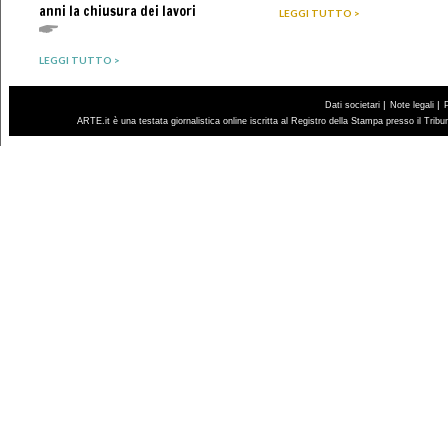
anni la chiusura dei lavori
LEGGI TUTTO >
LEGGI TUTTO >
|
|
Dati societari
Note legali
ARTE.it è una testata giornalistica online iscritta al Registro della Stampa presso il Trib