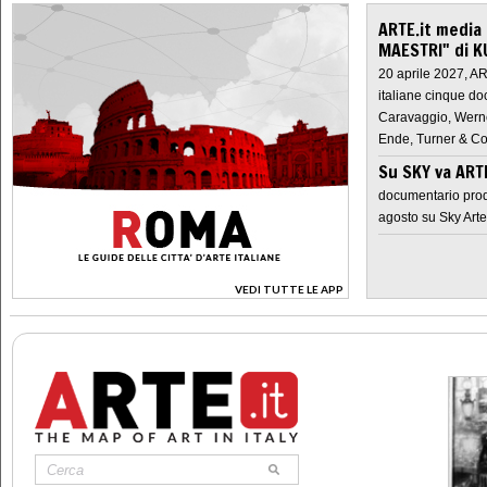
ARTE.it media
MAESTRI" di K
20 aprile 2027, A
italiane cinque do
Caravaggio, Werne
Ende, Turner & Co
Su SKY va AR
documentario prod
agosto su Sky Arte
VEDI TUTTE LE APP
>