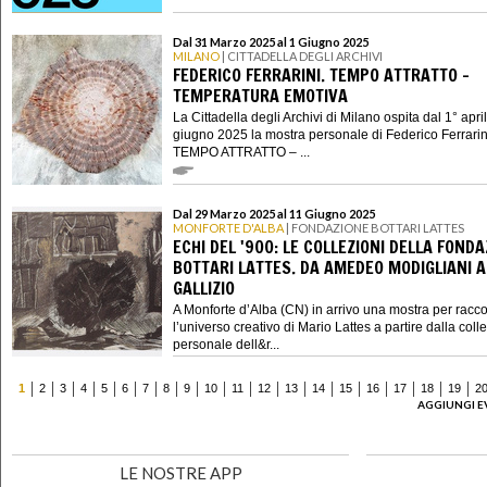
Dal 31 Marzo 2025 al 1 Giugno 2025
MILANO
| CITTADELLA DEGLI ARCHIVI
FEDERICO FERRARINI. TEMPO ATTRATTO –
TEMPERATURA EMOTIVA
La Cittadella degli Archivi di Milano ospita dal 1° april
giugno 2025 la mostra personale di Federico Ferrarin
TEMPO ATTRATTO – ...
Dal 29 Marzo 2025 al 11 Giugno 2025
MONFORTE D'ALBA
| FONDAZIONE BOTTARI LATTES
ECHI DEL '900: LE COLLEZIONI DELLA FOND
BOTTARI LATTES. DA AMEDEO MODIGLIANI A
GALLIZIO
A Monforte d’Alba (CN) in arrivo una mostra per racc
l’universo creativo di Mario Lattes a partire dalla coll
personale dell&r...
1
2
3
4
5
6
7
8
9
10
11
12
13
14
15
16
17
18
19
2
AGGIUNGI E
LE NOSTRE APP