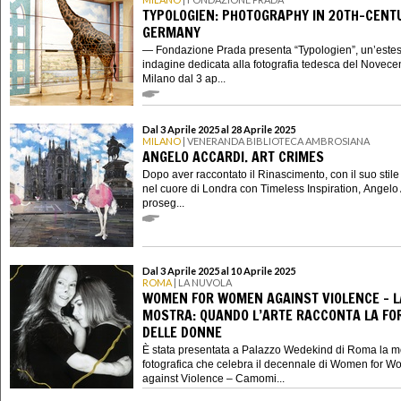
TYPOLOGIEN: PHOTOGRAPHY IN 20TH-CENT
GERMANY
— Fondazione Prada presenta “Typologien”, un’este
indagine dedicata alla fotografia tedesca del Novecen
Milano dal 3 ap...
Dal 3 Aprile 2025 al 28 Aprile 2025
MILANO
| VENERANDA BIBLIOTECA AMBROSIANA
ANGELO ACCARDI. ART CRIMES
Dopo aver raccontato il Rinascimento, con il suo stile
nel cuore di Londra con Timeless Inspiration, Angelo
proseg...
Dal 3 Aprile 2025 al 10 Aprile 2025
ROMA
| LA NUVOLA
WOMEN FOR WOMEN AGAINST VIOLENCE – L
MOSTRA: QUANDO L’ARTE RACCONTA LA FO
DELLE DONNE
È stata presentata a Palazzo Wedekind di Roma la m
fotografica che celebra il decennale di Women for 
against Violence – Camomi...