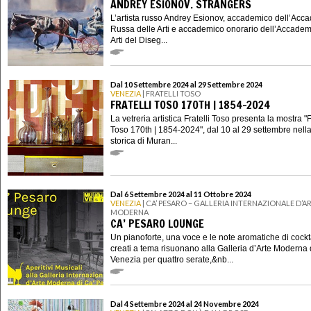
ANDREY ESIONOV. STRANGERS
L’artista russo Andrey Esionov, accademico dell’Acc
Russa delle Arti e accademico onorario dell’Accadem
Arti del Diseg...
Dal 10 Settembre 2024 al 29 Settembre 2024
VENEZIA
| FRATELLI TOSO
FRATELLI TOSO 170TH | 1854-2024
La vetreria artistica Fratelli Toso presenta la mostra "F
Toso 170th | 1854-2024", dal 10 al 29 settembre nell
storica di Muran...
Dal 6 Settembre 2024 al 11 Ottobre 2024
VENEZIA
| CA’ PESARO – GALLERIA INTERNAZIONALE D’A
MODERNA
CA’ PESARO LOUNGE
Un pianoforte, una voce e le note aromatiche di cockt
creati a tema risuonano alla Galleria d’Arte Moderna 
Venezia per quattro serate,&nb...
Dal 4 Settembre 2024 al 24 Novembre 2024