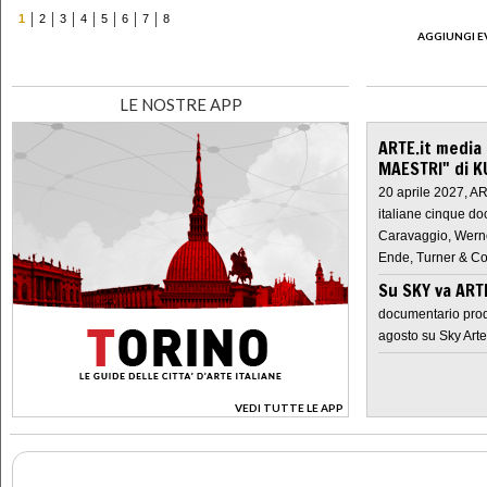
1
2
3
4
5
6
7
8
AGGIUNGI E
LE NOSTRE APP
ARTE.it media
MAESTRI" di K
20 aprile 2027, A
italiane cinque do
Caravaggio, Werne
Ende, Turner & Co
Su SKY va AR
documentario prod
agosto su Sky Arte
VEDI TUTTE LE APP
>