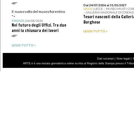
Dal 24/07/2026 al 31/01/2027
LECCE
| LECCE – MUSEO MUST I CO
Il nuovo volto del museo fiorentino
– GALLERIA NAZIONALE DI COSENZ
Tesori nascosti della Galleri
">
FIRENZE
| 06/08/2026
Borghese
Nel futuro degli Uffizi. Tra due
anni la chiusura dei lavori
LEGGI TUTTO >
LEGGI TUTTO >
|
|
Dati societari
Note legali
ARTE.it è una testata giornalistica online iscritta al Registro della Stampa presso il Trib