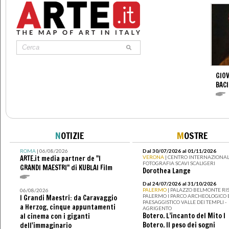
GIOV
BACI
N
OTIZIE
M
OSTRE
ROMA
| 06/08/2026
Dal 30/07/2026 al 01/11/2026
ARTE.it media partner de "I
VERONA
| CENTRO INTERNAZIONAL
FOTOGRAFIA SCAVI SCALIGERI
GRANDI MAESTRI" di KUBLAI Film
Dorothea Lange
Dal 24/07/2026 al 31/10/2026
PALERMO
| PALAZZO BELMONTE RIS
06/08/2026
PALERMO I PARCO ARCHEOLOGICO 
I Grandi Maestri: da Caravaggio
PAESAGGISTICO VALLE DEI TEMPLI -
a Herzog, cinque appuntamenti
AGRIGENTO
Botero. L’incanto del Mito I
al cinema con i giganti
Botero. Il peso dei sogni
dell'immaginario