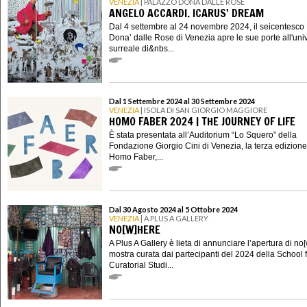
VENEZIA
| PALAZZO DONÀ DALLE ROSE
ANGELO ACCARDI. ICARUS' DREAM
Dal 4 settembre al 24 novembre 2024, il seicentesco
Dona’ dalle Rose di Venezia apre le sue porte all'uni
surreale di&nbs...
Dal 1 Settembre 2024 al 30 Settembre 2024
VENEZIA
| ISOLA DI SAN GIORGIO MAGGIORE
HOMO FABER 2024 | THE JOURNEY OF LIFE
È stata presentata all’Auditorium “Lo Squero” della
Fondazione Giorgio Cini di Venezia, la terza edizione
Homo Faber,...
Dal 30 Agosto 2024 al 5 Ottobre 2024
VENEZIA
| A PLUS A GALLERY
NO[W]HERE
A Plus A Gallery è lieta di annunciare l’apertura di no
mostra curata dai partecipanti del 2024 della School 
Curatorial Studi...