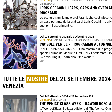
VENEZIA
| CA’ REZZONICO – MUSEO DEL SETTECENTO
VENEZIANO
LORIS CECCHINI. LEAPS, GAPS AND OVERLA
DIAGRAMS
Le sculture ramificanti e proliferanti, che costituiscon
un asse portante della pratica di Loris Cecchini, deri
suoi primi esperimenti c...
Dal 21 Settembre 2024 al 15 Dicembre 2024
VENEZIA
| CAPSULE VENICE - FONDAZIONE MARCHESANI
CAPSULE VENICE - PROGRAMMA AUTUNNAL
PROGRAMMA AUTUNNALE Una mostra e due proget
speciali curati da Manuela Lietti Dal 21 settembre 
By devouring it, I learn about the world 21...
TUTTE LE
MOSTRE
DEL 21 SETTEMBRE 2024
VENEZIA
Dal 14 Settembre 2024 al 22 Settembre 2024
VENEZIA
| SEDI VARIE
THE VENICE GLASS WEEK - #AWORLDOFGLA
#AWorldofGlass, l’ottava edizione di The Venice Gla