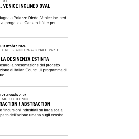
IEDO
. VENICE INCLINED OVAL
iugno a Palazzo Diedo, Venice Inclined
ovo progetto di Carsten Höller per ...
 13 Ottobre 2024
O - GALLERIA INTERNAZIONALE D'ARTE
 LA DESINENZA ESTINTA
Pesaro la presentazione del progetto
izione di Italian Council, il programma di
uo...
 12 Gennaio 2025
 - MUSEO DEL ’900
RACTION / ABSTRACTION
 “incursioni industriali su larga scala
mpatto dell’azione umana sugli ecosist...