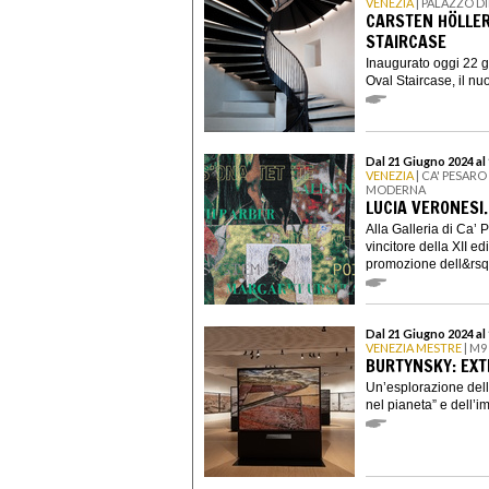
VENEZIA
| PALAZZO D
CARSTEN HÖLLER
STAIRCASE
Inaugurato oggi 22 g
Oval Staircase, il nu
Dal 21 Giugno 2024 al
VENEZIA
| CA' PESAR
MODERNA
LUCIA VERONESI.
Alla Galleria di Ca’ 
vincitore della XII ed
promozione dell&rsq
Dal 21 Giugno 2024 al
VENEZIA MESTRE
| M9
BURTYNSKY: EXT
Un’esplorazione delle
nel pianeta” e dell’i