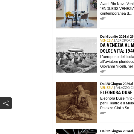
Avani Rio Novo Venic
“ENDLESS VENEZIA”, 
contemporanea d...
Dal 6 Luglio 2024 al 2
VENEZIA
| AEROPORTO 
DA VENEZIA AL 
DOLCE VITA: 194
L’aeroporto dell’isola
all’aviatore pluride
Giovanni Nicelli, nel .
Dal 28 Giugno 2024 al
VENEZIA
| PALAZZO CI
ELEONORA DUSE
Eleonora Duse mito c
per il Teatro e il Me
Palazzo Cini a Sa...
Dal 22 Giugno 2024 a