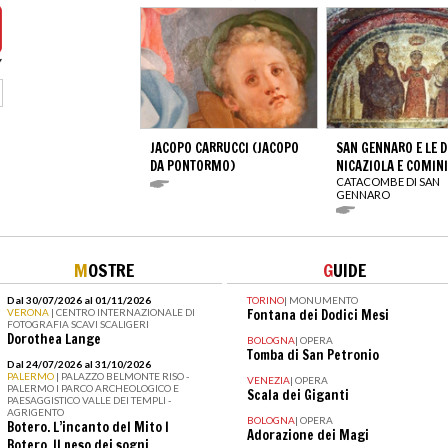
JACOPO CARRUCCI (JACOPO
SAN GENNARO E LE 
DA PONTORMO)
NICAZIOLA E COMIN
CATACOMBE DI SAN
GENNARO
M
OSTRE
G
UIDE
Dal 30/07/2026 al 01/11/2026
TORINO
|
MONUMENTO
VERONA
| CENTRO INTERNAZIONALE DI
Fontana dei Dodici Mesi
FOTOGRAFIA SCAVI SCALIGERI
Dorothea Lange
BOLOGNA
|
OPERA
Tomba di San Petronio
Dal 24/07/2026 al 31/10/2026
PALERMO
| PALAZZO BELMONTE RISO -
VENEZIA
|
OPERA
PALERMO I PARCO ARCHEOLOGICO E
Scala dei Giganti
PAESAGGISTICO VALLE DEI TEMPLI -
AGRIGENTO
BOLOGNA
|
OPERA
Botero. L’incanto del Mito I
Adorazione dei Magi
Botero. Il peso dei sogni