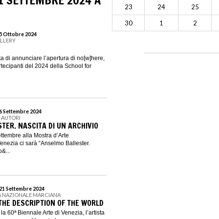
01 SETTEMBRE 2024 A
23
24
25
30
1
2
 5 Ottobre 2024
ALLERY
eta di annunciare l’apertura di no[w]here,
tecipanti del 2024 della School for
 6 Settembre 2024
I AUTORI
TER. NASCITA DI UN ARCHIVIO
ettembre alla Mostra d’Arte
enezia ci sarà “Anselmo Ballester.
o&...
 21 Settembre 2024
A NAZIONALE MARCIANA
 THE DESCRIPTION OF THE WORLD
a 60ª Biennale Arte di Venezia, l’artista