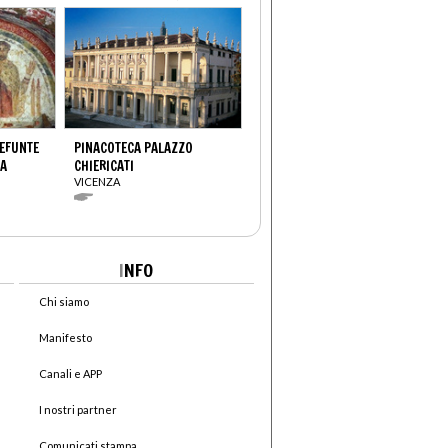
DEFUNTE
PINACOTECA PALAZZO
IA
CHIERICATI
VICENZA
I
NFO
Chi siamo
Manifesto
Canali e APP
I nostri partner
Comunicati stampa