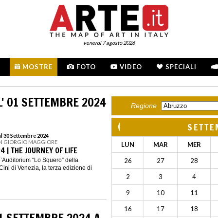
venerdì 7 agosto 2026
MOSTRE
FOTO
VIDEO
SPECIALI
' 01 SETTEMBRE 2024
Regione
SETTE
al 30 Settembre 2024
SAN GIORGIO MAGGIORE
LUN
MAR
MER
 | THE JOURNEY OF LIFE
l’Auditorium “Lo Squero” della
26
27
28
ini di Venezia, la terza edizione di
2
3
4
9
10
11
16
17
18