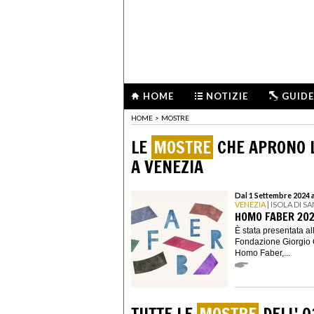
HOME
NOTIZIE
GUIDE
HOME
>
MOSTRE
LE
MOSTRE
CHE APRONO L
A VENEZIA
Dal 1 Settembre 2024 
VENEZIA
| ISOLA DI 
HOMO FABER 2024
È stata presentata al
Fondazione Giorgio C
Homo Faber,...