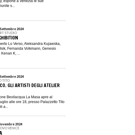
y, espone a Venezia le sue
unite s...
1 Settembre 2024
ART STUDIO
HIBITION
Alberto Lo Verso, Aleksandra Kujawska,
 Isik, Fernanda Volkmann, Genesio
 Kenan K, ...
8 Settembre 2024
O TITO
. GLI ARTISTI DEGLI ATELIER
ione Bevilacqua La Masa apre al
uglio alle ore 18, presso Palazzetto Tito
 a...
3 Novembre 2024
 NOVO VENICE
A