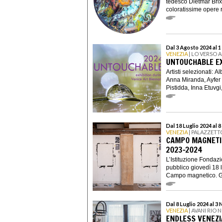
tedesco Dietmar Brix
coloratissime opere ri
Dal 3 Agosto 2024 al 
VENEZIA
| LO VERSO 
UNTOUCHABLE EX
Artisti selezionati: 
Anna Miranda, Ayfer
Pistidda, Inna Etuvgi,
Dal 18 Luglio 2024 al 
VENEZIA
| PALAZZETT
CAMPO MAGNETICO
2023-2024
L’Istituzione Fondaz
pubblico giovedì 18 l
Campo magnetico. Gli
Dal 8 Luglio 2024 al 
VENEZIA
| AVANI RIO
ENDLESS VENEZI