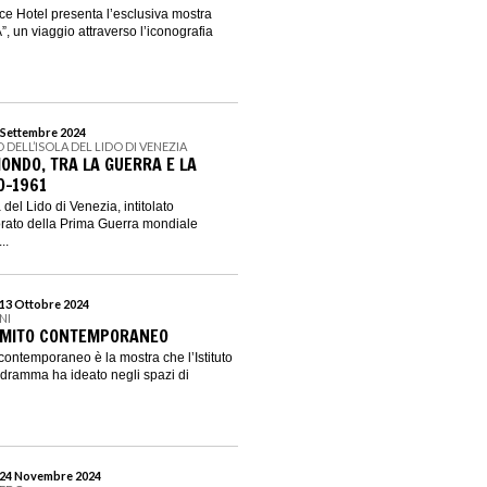
e Hotel presenta l’esclusiva mostra
un viaggio attraverso l’iconografia
9 Settembre 2024
DELL’ISOLA DEL LIDO DI VENEZIA
MONDO, TRA LA GUERRA E LA
0-1961
 del Lido di Venezia, intitolato
corato della Prima Guerra mondiale
..
 13 Ottobre 2024
NI
 MITO CONTEMPORANEO
ontemporaneo è la mostra che l’Istituto
lodramma ha ideato negli spazi di
l 24 Novembre 2024