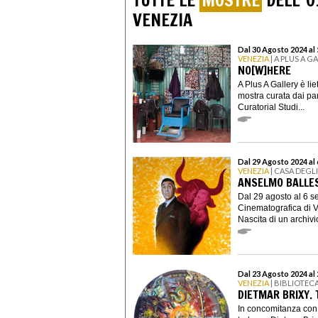
TUTTE LE
MOSTRE
DELL' 
VENEZIA
Dal 30 Agosto 2024 al
VENEZIA
| A PLUS A G
NO[W]HERE
A Plus A Gallery è li
mostra curata dai par
Curatorial Studi...
Dal 29 Agosto 2024 al
VENEZIA
| CASA DEGL
ANSELMO BALLES
Dal 29 agosto al 6 s
Cinematografica di V
Nascita di un archivi
Dal 23 Agosto 2024 al
VENEZIA
| BIBLIOTEC
DIETMAR BRIXY.
In concomitanza con l