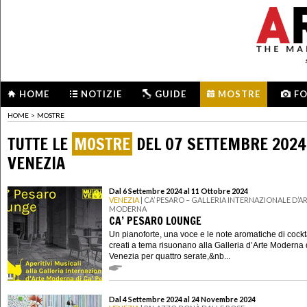
HOME
NOTIZIE
GUIDE
MOSTRE
F
HOME
>
MOSTRE
TUTTE LE
MOSTRE
DEL 07 SETTEMBRE 2024
VENEZIA
Dal 6 Settembre 2024 al 11 Ottobre 2024
VENEZIA
| CA’ PESARO – GALLERIA INTERNAZIONALE D’A
MODERNA
CA’ PESARO LOUNGE
Un pianoforte, una voce e le note aromatiche di cockt
creati a tema risuonano alla Galleria d’Arte Moderna 
Venezia per quattro serate,&nb...
Dal 4 Settembre 2024 al 24 Novembre 2024