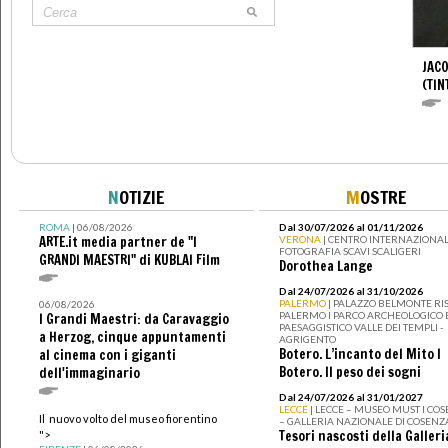
JAC
(TIN
N
OTIZIE
M
OSTRE
ROMA
| 06/08/2026
Dal 30/07/2026 al 01/11/2026
ARTE.it media partner de "I
VERONA
| CENTRO INTERNAZIONAL
FOTOGRAFIA SCAVI SCALIGERI
GRANDI MAESTRI" di KUBLAI Film
Dorothea Lange
Dal 24/07/2026 al 31/10/2026
PALERMO
| PALAZZO BELMONTE RIS
06/08/2026
PALERMO I PARCO ARCHEOLOGICO 
I Grandi Maestri: da Caravaggio
PAESAGGISTICO VALLE DEI TEMPLI -
a Herzog, cinque appuntamenti
AGRIGENTO
Botero. L’incanto del Mito I
al cinema con i giganti
Botero. Il peso dei sogni
dell'immaginario
Dal 24/07/2026 al 31/01/2027
LECCE
| LECCE – MUSEO MUST I CO
Il nuovo volto del museo fiorentino
– GALLERIA NAZIONALE DI COSENZ
Tesori nascosti della Galleri
">