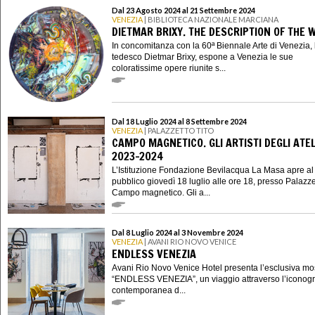
Dal 23 Agosto 2024 al 21 Settembre 2024
VENEZIA
| BIBLIOTECA NAZIONALE MARCIANA
DIETMAR BRIXY. THE DESCRIPTION OF THE 
In concomitanza con la 60ª Biennale Arte di Venezia, l
tedesco Dietmar Brixy, espone a Venezia le sue
coloratissime opere riunite s...
Dal 18 Luglio 2024 al 8 Settembre 2024
VENEZIA
| PALAZZETTO TITO
CAMPO MAGNETICO. GLI ARTISTI DEGLI ATEL
2023-2024
L’Istituzione Fondazione Bevilacqua La Masa apre al
pubblico giovedì 18 luglio alle ore 18, presso Palazze
Campo magnetico. Gli a...
Dal 8 Luglio 2024 al 3 Novembre 2024
VENEZIA
| AVANI RIO NOVO VENICE
ENDLESS VENEZIA
Avani Rio Novo Venice Hotel presenta l’esclusiva mo
“ENDLESS VENEZIA”, un viaggio attraverso l’iconogr
contemporanea d...