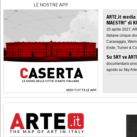
LE NOSTRE APP
ARTE.it media
MAESTRI" di K
20 aprile 2027, A
italiane cinque do
Caravaggio, Werne
Ende, Turner & Co
Su SKY va AR
documentario prod
agosto su Sky Arte
VEDI TUTTE LE APP
>