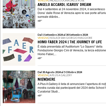
VENEZIA
| PALAZZO DONÀ DALLE ROSE
ANGELO ACCARDI. ICARUS' DREAM
Dal 4 settembre al 24 novembre 2024, il seicentesco
Dona’ dalle Rose di Venezia apre le sue porte all'uni
surreale di&nbs...
Dal 1 Settembre 2024 al 30 Settembre 2024
VENEZIA
| ISOLA DI SAN GIORGIO MAGGIORE
HOMO FABER 2024 | THE JOURNEY OF LIFE
È stata presentata all’Auditorium “Lo Squero” della
Fondazione Giorgio Cini di Venezia, la terza edizione
Homo Faber,...
Dal 30 Agosto 2024 al 5 Ottobre 2024
VENEZIA
| A PLUS A GALLERY
NO[W]HERE
A Plus A Gallery è lieta di annunciare l’apertura di no
mostra curata dai partecipanti del 2024 della School 
Curatorial Studi...