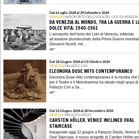
Dal 6 Luglio 2024 al 29 Settembre 2024
VENEZIA
| AEROPORTO DELL’ISOLA DEL LIDO DI VENEZIA
DA VENEZIA AL MONDO, TRA LA GUERRA E L
DOLCE VITA: 1940-1961
L’aeroporto dell’isola del Lido di Venezia, intitolato
all’aviatore pluridecorato della Prima Guerra mondia
Giovanni Nicelli, nel ...
Dal 28 Giugno 2024 al 13 Ottobre 2024
VENEZIA
| PALAZZO CINI
ELEONORA DUSE MITO CONTEMPORANEO
Eleonora Duse mito contemporaneo è la mostra che l’I
per il Teatro e il Melodramma ha ideato negli spazi di
Palazzo Cini a Sa...
Dal 22 Giugno 2024 al 24 Novembre 2024
VENEZIA
| PALAZZO DIEDO
CARSTEN HÖLLER. VENICE INCLINED OVAL
STAIRCASE
Inaugurato oggi 22 giugno a Palazzo Diedo, Venice I
Oval Staircase, il nuovo progetto di Carsten Höller per 