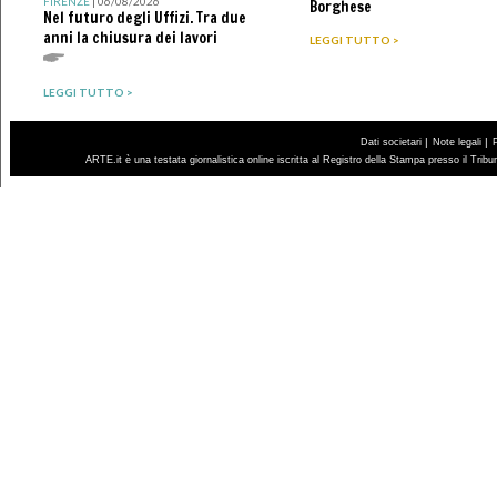
FIRENZE
| 06/08/2026
Borghese
Nel futuro degli Uffizi. Tra due
anni la chiusura dei lavori
LEGGI TUTTO >
LEGGI TUTTO >
|
|
Dati societari
Note legali
ARTE.it è una testata giornalistica online iscritta al Registro della Stampa presso il Trib