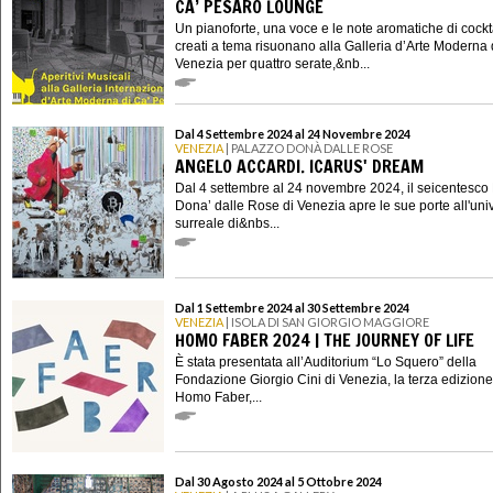
CA’ PESARO LOUNGE
Un pianoforte, una voce e le note aromatiche di cockt
creati a tema risuonano alla Galleria d’Arte Moderna 
Venezia per quattro serate,&nb...
Dal 4 Settembre 2024 al 24 Novembre 2024
VENEZIA
| PALAZZO DONÀ DALLE ROSE
ANGELO ACCARDI. ICARUS' DREAM
Dal 4 settembre al 24 novembre 2024, il seicentesco
Dona’ dalle Rose di Venezia apre le sue porte all'uni
surreale di&nbs...
Dal 1 Settembre 2024 al 30 Settembre 2024
VENEZIA
| ISOLA DI SAN GIORGIO MAGGIORE
HOMO FABER 2024 | THE JOURNEY OF LIFE
È stata presentata all’Auditorium “Lo Squero” della
Fondazione Giorgio Cini di Venezia, la terza edizione
Homo Faber,...
Dal 30 Agosto 2024 al 5 Ottobre 2024