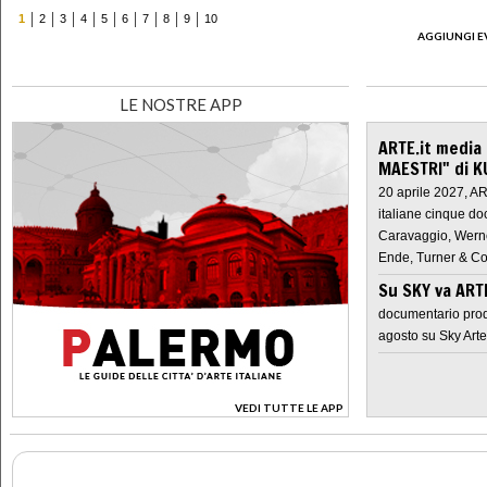
1
2
3
4
5
6
7
8
9
10
AGGIUNGI E
LE NOSTRE APP
ARTE.it media
MAESTRI" di K
20 aprile 2027, A
italiane cinque do
Caravaggio, Werne
Ende, Turner & Co
Su SKY va AR
documentario prod
agosto su Sky Arte
VEDI TUTTE LE APP
>