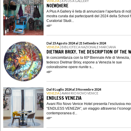
VENEZIA
| A PLUS A GALLERY
NO[W]HERE
A Plus A Gallery è lieta di annunciare l’apertura di no
mostra curata dai partecipanti del 2024 della School 
Curatorial Studi...
Dal 23 Agosto 2024 al 21 Settembre 2024
VENEZIA
| BIBLIOTECA NAZIONALE MARCIANA
DIETMAR BRIXY. THE DESCRIPTION OF THE 
In concomitanza con la 60ª Biennale Arte di Venezia, l
tedesco Dietmar Brixy, espone a Venezia le sue
coloratissime opere riunite s...
Dal 8 Luglio 2024 al 3 Novembre 2024
VENEZIA
| AVANI RIO NOVO VENICE
ENDLESS VENEZIA
Avani Rio Novo Venice Hotel presenta l’esclusiva mo
“ENDLESS VENEZIA”, un viaggio attraverso l’iconogr
contemporanea d...