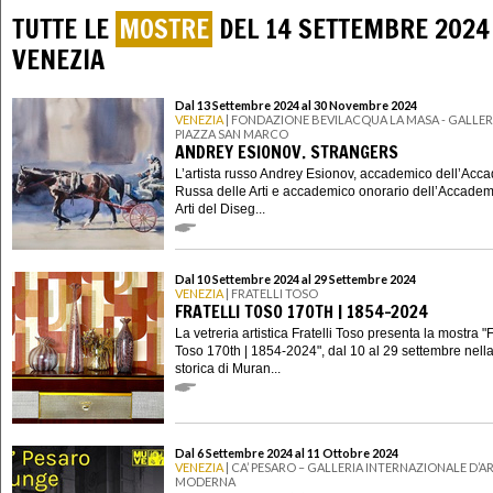
TUTTE LE
MOSTRE
DEL 14 SETTEMBRE 2024
VENEZIA
Dal 13 Settembre 2024 al 30 Novembre 2024
VENEZIA
| FONDAZIONE BEVILACQUA LA MASA - GALLERI
PIAZZA SAN MARCO
ANDREY ESIONOV. STRANGERS
L’artista russo Andrey Esionov, accademico dell’Acc
Russa delle Arti e accademico onorario dell’Accadem
Arti del Diseg...
Dal 10 Settembre 2024 al 29 Settembre 2024
VENEZIA
| FRATELLI TOSO
FRATELLI TOSO 170TH | 1854-2024
La vetreria artistica Fratelli Toso presenta la mostra "F
Toso 170th | 1854-2024", dal 10 al 29 settembre nell
storica di Muran...
Dal 6 Settembre 2024 al 11 Ottobre 2024
VENEZIA
| CA’ PESARO – GALLERIA INTERNAZIONALE D’A
MODERNA