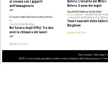
Botero. L’incanto del Mito I
al cinema con i giganti
Botero. Il peso dei sogni
dell'immaginario
Dal 24/07/2026 al 31/01/2027
LECCE
| LECCE – MUSEO MUST I CO
Il nuovo volto del museo fiorentino
– GALLERIA NAZIONALE DI COSENZ
Tesori nascosti della Galleri
">
FIRENZE
| 06/08/2026
Borghese
Nel futuro degli Uffizi. Tra due
anni la chiusura dei lavori
LEGGI TUTTO >
LEGGI TUTTO >
|
|
Dati societari
Note legali
ARTE.it è una testata giornalistica online iscritta al Registro della Stampa presso il Trib