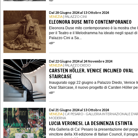
Dal 28 Giugno 2024 al 13 Ottobre 2024
VENEZIA
| PALAZZO CINI
ELEONORA DUSE MITO CONTEMPORANEO
Eleonora Duse mito contemporaneo è la mostra che l’I
per il Teatro e il Melodramma ha ideato negli spazi di
Palazzo Cini a Sa...
Dal 22 Giugno 2024 al 24 Novembre 2024
VENEZIA
| PALAZZO DIEDO
CARSTEN HÖLLER. VENICE INCLINED OVAL
STAIRCASE
Inaugurato oggi 22 giugno a Palazzo Diedo, Venice I
Oval Staircase, il nuovo progetto di Carsten Höller per 
Dal 21 Giugno 2024 al 13 Ottobre 2024
VENEZIA
| CA' PESARO - GALLERIA INTERNAZIONALE D'A
MODERNA
LUCIA VERONESI. LA DESINENZA ESTINTA
Alla Galleria di Ca’ Pesaro la presentazione del prog
vincitore della XII edizione di Italian Council, il prog