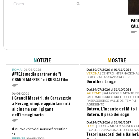
PAO
CALI
N
OTIZIE
M
OSTRE
ROMA
| 06/08/2026
Dal 30/07/2026 al 01/11/2026
ARTE.it media partner de "I
VERONA
| CENTRO INTERNAZIONAL
FOTOGRAFIA SCAVI SCALIGERI
GRANDI MAESTRI" di KUBLAI Film
Dorothea Lange
Dal 24/07/2026 al 31/10/2026
PALERMO
| PALAZZO BELMONTE RIS
06/08/2026
PALERMO I PARCO ARCHEOLOGICO 
I Grandi Maestri: da Caravaggio
PAESAGGISTICO VALLE DEI TEMPLI -
a Herzog, cinque appuntamenti
AGRIGENTO
Botero. L’incanto del Mito I
al cinema con i giganti
Botero. Il peso dei sogni
dell'immaginario
Dal 24/07/2026 al 31/01/2027
LECCE
| LECCE – MUSEO MUST I CO
Il nuovo volto del museo fiorentino
– GALLERIA NAZIONALE DI COSENZ
Tesori nascosti della Galleri
">
FIRENZE
| 06/08/2026