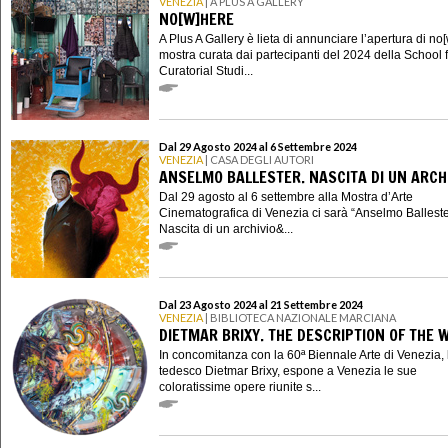
VENEZIA
| A PLUS A GALLERY
NO[W]HERE
A Plus A Gallery è lieta di annunciare l’apertura di no
mostra curata dai partecipanti del 2024 della School 
Curatorial Studi...
Dal 29 Agosto 2024 al 6 Settembre 2024
VENEZIA
| CASA DEGLI AUTORI
ANSELMO BALLESTER. NASCITA DI UN ARCH
Dal 29 agosto al 6 settembre alla Mostra d’Arte
Cinematografica di Venezia ci sarà “Anselmo Balleste
Nascita di un archivio&...
Dal 23 Agosto 2024 al 21 Settembre 2024
VENEZIA
| BIBLIOTECA NAZIONALE MARCIANA
DIETMAR BRIXY. THE DESCRIPTION OF THE 
In concomitanza con la 60ª Biennale Arte di Venezia, l
tedesco Dietmar Brixy, espone a Venezia le sue
coloratissime opere riunite s...