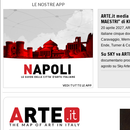
LE NOSTRE APP
ARTE.it media
MAESTRI" di K
20 aprile 2027, A
italiane cinque do
Caravaggio, Werne
Ende, Turner & Co
Su SKY va AR
documentario prod
agosto su Sky Arte
VEDI TUTTE LE APP
>