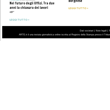
Borghese
Nel futuro degli Uffizi. Tra due
anni la chiusura dei lavori
LEGGI TUTTO >
LEGGI TUTTO >
|
|
Dati societari
Note legali
ARTE.it è una testata giornalistica online iscritta al Registro della Stampa presso il Trib