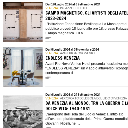
Dal 18 Luglio 2024 al 8 Settembre 2024
VENEZIA
| PALAZZETTO TITO
CAMPO MAGNETICO. GLI ARTISTI DEGLI ATEL
2023-2024
L’Istituzione Fondazione Bevilacqua La Masa apre al
pubblico giovedì 18 luglio alle ore 18, presso Palazze
Campo magnetico. Gli a...
Dal 8 Luglio 2024 al 3 Novembre 2024
VENEZIA
| AVANI RIO NOVO VENICE
ENDLESS VENEZIA
Avani Rio Novo Venice Hotel presenta l’esclusiva mo
“ENDLESS VENEZIA”, un viaggio attraverso l’iconogr
contemporanea d...
Dal 6 Luglio 2024 al 29 Settembre 2024
VENEZIA
| AEROPORTO DELL’ISOLA DEL LIDO DI VENEZIA
DA VENEZIA AL MONDO, TRA LA GUERRA E L
DOLCE VITA: 1940-1961
L’aeroporto dell’isola del Lido di Venezia, intitolato
all’aviatore pluridecorato della Prima Guerra mondia
Giovanni Nicelli, nel ...