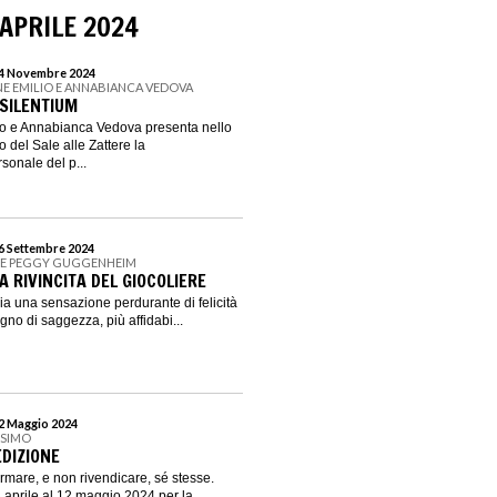
 APRILE 2024
 24 Novembre 2024
E EMILIO E ANNABIANCA VEDOVA
 SILENTIUM
o e Annabianca Vedova presenta nello
 del Sale alle Zattere la
sonale del p...
16 Settembre 2024
NE PEGGY GUGGENHEIM
A RIVINCITA DEL GIOCOLIERE
ia una sensazione perdurante di felicità
segno di saggezza, più affidabi...
12 Maggio 2024
SSIMO
 EDIZIONE
ermare, e non rivendicare, sé stesse.
aprile al 12 maggio 2024 per la