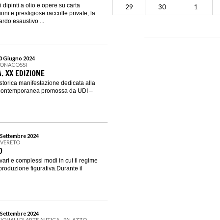
dipinti a olio e opere su carta
29
30
1
ioni e prestigiose raccolte private, la
rdo esaustivo ...
30 Giugno 2024
BONACOSSI
. XX EDIZIONE
torica manifestazione dedicata alla
e contemporanea promossa da UDI –
1 Settembre 2024
OVERETO
O
vari e complessi modi in cui il regime
 produzione figurativa.Durante il
8 Settembre 2024
IONALI DI ARTE ANTICA - PALAZZO