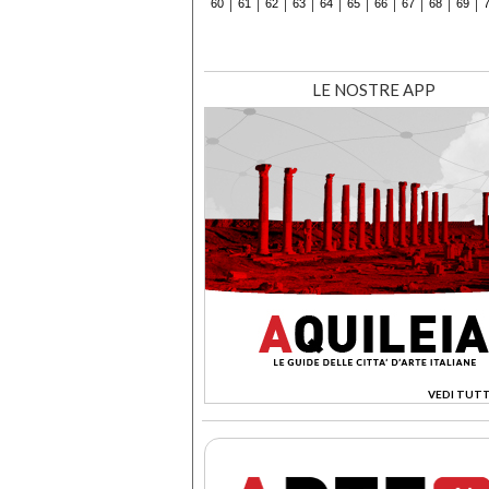
60
61
62
63
64
65
66
67
68
69
LE NOSTRE APP
VEDI TUTT
>