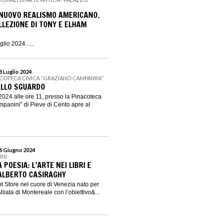
 NUOVO REALISMO AMERICANO.
LLEZIONE DI TONY E ELHAM
glio 2024......
28 Luglio 2024
ACOTECA CIVICA “GRAZIANO CAMPANINI”
ELLO SGUARDO
024 alle ore 11, presso la Pinacoteca
panini” di Pieve di Cento apre al
16 Giugno 2024
INI
 POESIA: L’ARTE NEI LIBRI E
 ALBERTO CASIRAGHY
t Store nel cuore di Venezia nato per
lliata di Montereale con l’obiettivo&...