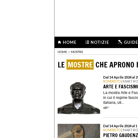
HOME
NOTIZIE
GUIDE
HOME
>
MOSTRE
LE
MOSTRE
CHE APRONO I
Dal 14 Aprile 2024 al 
ROVERETO
| MART R
ARTE E FASCISM
La mostra Arte e Fas
in cui il regime fasci
italiana, uti...
Dal 14 Aprile 2024 al 
ROVERETO
| MART R
PIETRO GAUDENZI