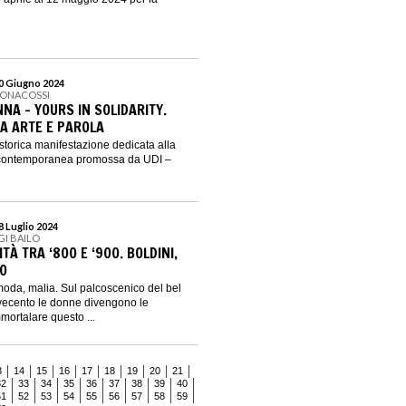
30 Giugno 2024
BONACOSSI
NA - YOURS IN SOLIDARITY.
RA ARTE E PAROLA
torica manifestazione dedicata alla
e contemporanea promossa da UDI –
28 Luglio 2024
GI BAILO
À TRA ‘800 E ‘900. BOLDINI,
CO
oda, malia. Sul palcoscenico del bel
vecento le donne divengono le
mortalare questo ...
3
14
15
16
17
18
19
20
21
32
33
34
35
36
37
38
39
40
51
52
53
54
55
56
57
58
59