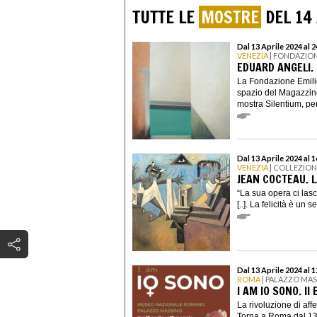
TUTTE LE
MOSTRE
DEL 14
Dal 13 Aprile 2024 al
VENEZIA
| FONDAZION
EDUARD ANGELI.
La Fondazione Emili
spazio del Magazzino
mostra Silentium, per
Dal 13 Aprile 2024 al 
VENEZIA
| COLLEZIO
JEAN COCTEAU. L
“La sua opera ci lasc
[..]. La felicità è un 
Dal 13 Aprile 2024 al 
ROMA
| PALAZZO MA
I AM IO SONO. II
La rivoluzione di aff
Torna a Roma dal 13 