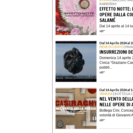
BARBERINI
EFFETTO NOTTE:
OPERE DALLA CO
SALAMÉ
Dal 14 aprile al 14 lu
Dal 14 Aprile 2024 al 
PIEVE DI CENTO
| PIN
INSURREZIONI D
Domenica 14 aprile 2
Civica “Graziano Cam
pubbli...
Dal 14 Aprile 2024 al 
VENEZIA
| BOTTEGA C
NEL VENTO DELLA
NELLE OPERE DI
Bottega Cini, Concep
volontà di Giovanni A