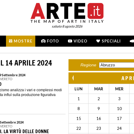
sabato 8 agosto 2026
MOSTRE
FOTO
VIDEO
SPECIALI
L 14 APRILE 2024
Regione
29 Settembre 2024
APR
OVERETO
O
LUN
MAR
MER
cismo analizza i vari e complessi modi
sta influì sulla produzione figurativa
1
2
3
8
9
10
15
16
17
1 Settembre 2024
OVERETO
22
23
24
. LA VIRTÙ DELLE DONNE