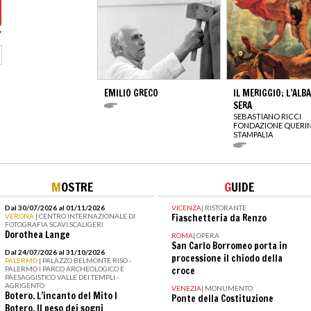
EMILIO GRECO
IL MERIGGIO; L’ALBA
SERA
SEBASTIANO RICCI
FONDAZIONE QUERIN
STAMPALIA
M
OSTRE
G
UIDE
Dal 30/07/2026 al 01/11/2026
VICENZA
|
RISTORANTE
VERONA
| CENTRO INTERNAZIONALE DI
Fiaschetteria da Renzo
FOTOGRAFIA SCAVI SCALIGERI
Dorothea Lange
ROMA
|
OPERA
San Carlo Borromeo porta in
Dal 24/07/2026 al 31/10/2026
processione il chiodo della
PALERMO
| PALAZZO BELMONTE RISO -
PALERMO I PARCO ARCHEOLOGICO E
croce
PAESAGGISTICO VALLE DEI TEMPLI -
AGRIGENTO
VENEZIA
|
MONUMENTO
Botero. L’incanto del Mito I
Ponte della Costituzione
Botero. Il peso dei sogni