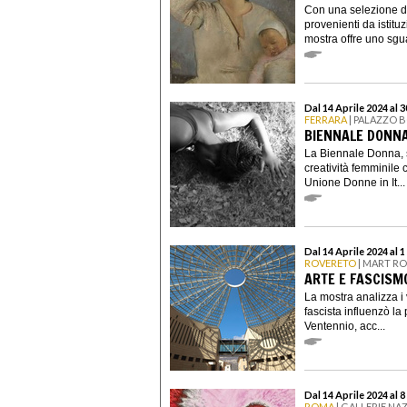
Con una selezione di 
provenienti da istituz
mostra offre uno sgua
Dal 14 Aprile 2024 al 
FERRARA
| PALAZZO 
BIENNALE DONNA
La Biennale Donna, s
creatività femminil
Unione Donne in It...
Dal 14 Aprile 2024 al 
ROVERETO
| MART R
ARTE E FASCISM
La mostra analizza i 
fascista influenzò la
Ventennio, acc...
Dal 14 Aprile 2024 al 
ROMA
| GALLERIE NAZ