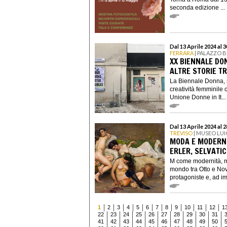
seconda edizione ...
Dal 13 Aprile 2024 al 
FERRARA
| PALAZZO 
XX BIENNALE DON
ALTRE STORIE T
La Biennale Donna, s
creatività femminil
Unione Donne in It...
Dal 13 Aprile 2024 al 
TREVISO
| MUSEO LUI
MODA E MODERNIT
ERLER, SELVATI
M come modernità, m
mondo tra Otto e No
protagoniste e, ad im
1
2
3
4
5
6
7
8
9
10
11
12
1
22
23
24
25
26
27
28
29
30
31
41
42
43
44
45
46
47
48
49
50