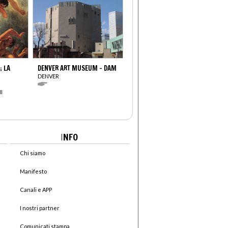
; LA
DENVER ART MUSEUM - DAM
DENVER
I
I
NFO
Chi siamo
Manifesto
Canali e APP
I nostri partner
Comunicati stampa