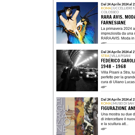
Dal 24 Aprile 2024 al 
ROMA
| UCCELLIERE 
COLOSSEO
RARA AVIS. MODA
FARNESIANE
La primavera 2024 a
impreziosita da una m
RARA AVIS. Moda in v
Dal 24 Aprile 2024 al 
STRA
| VILLA PISANI
FEDERICO GAROLL
1948 – 1968
Villa Pisani a Stra, 
perfetto per la gran
cura di Uliano Lucas 
Dal 24 Aprile 2024 al 
ROMA
| MUSEI DI SAN
FIGURAZIONE ANN
Una mostra su due de
di intercettare il nuo
e la scultura att...