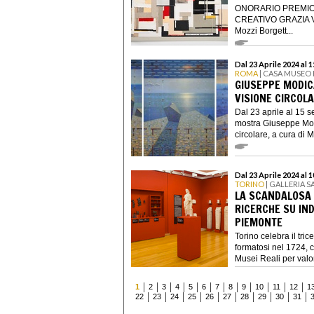
ONORARIO PREMIO
CREATIVO GRAZIA VA
Mozzi Borgett...
Dal 23 Aprile 2024 al 
ROMA
| CASA MUSEO
GIUSEPPE MODIC
VISIONE CIRCOL
Dal 23 aprile al 15 
mostra Giuseppe Mod
circolare, a cura di Ma
Dal 23 Aprile 2024 al
TORINO
| GALLERIA 
LA SCANDALOSA E
RICERCHE SU IND
PIEMONTE
Torino celebra il tri
formatosi nel 1724, c
Musei Reali per valor
1
2
3
4
5
6
7
8
9
10
11
12
1
22
23
24
25
26
27
28
29
30
31