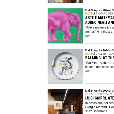
Dal 24 Aprile 2024 al 
ROMA
| BIOPARCO D
ARTE E MATEMAT
AUREO NEGLI AN
“Arte e matematica a
animali" è la mostra,
Dal 24 Aprile 2024 al 
ROMA
| GALLERIA D
BAI MING. AT T
“Bai Ming. At the Cr
italiana dell’artista
Dal 24 Aprile 2024 al 
BOLOGNA
| PALAZZO
LUIGI GHIRRI. A
In occasione del ses
Giorgio Morandi, Pal
spazi sotterrane...