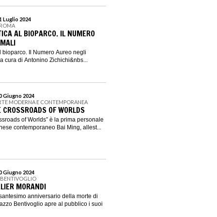
31 Luglio 2024
I ROMA
ICA AL BIOPARCO. IL NUMERO
IMALI
l bioparco. Il Numero Aureo negli
 a cura di Antonino Zichichi&nbs...
30 Giugno 2024
’ARTE MODERNA E CONTEMPORANEA
HE CROSSROADS OF WORLDS
ossroads of Worlds” è la prima personale
 cinese contemporaneo Bai Ming, allest...
30 Giugno 2024
 BENTIVOGLIO
TELIER MORANDI
santesimo anniversario della morte di
azzo Bentivoglio apre al pubblico i suoi