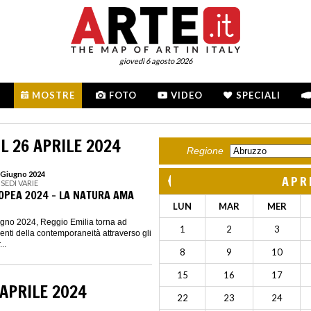
giovedì 6 agosto 2026
MOSTRE
FOTO
VIDEO
SPECIALI
L 26 APRILE 2024
Regione
9 Giugno 2024
APR
 SEDI VARIE
OPEA 2024 - LA NATURA AMA
LUN
MAR
MER
iugno 2024, Reggio Emilia torna ad
1
2
3
nti della contemporaneità attraverso gli
..
8
9
10
15
16
17
 APRILE 2024
22
23
24