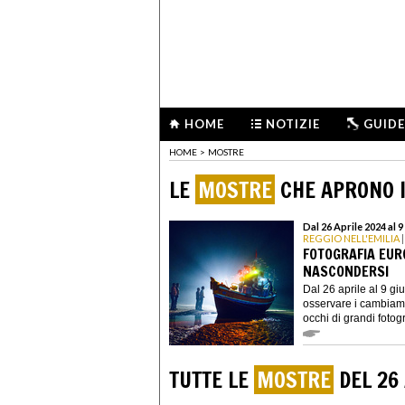
HOME
NOTIZIE
GUIDE
HOME
>
MOSTRE
LE
MOSTRE
CHE APRONO I
Dal 26 Aprile 2024 al 
REGGIO NELL'EMILIA
|
FOTOGRAFIA EUR
NASCONDERSI
Dal 26 aprile al 9 g
osservare i cambiame
occhi di grandi fotogr.
TUTTE LE
MOSTRE
DEL 26