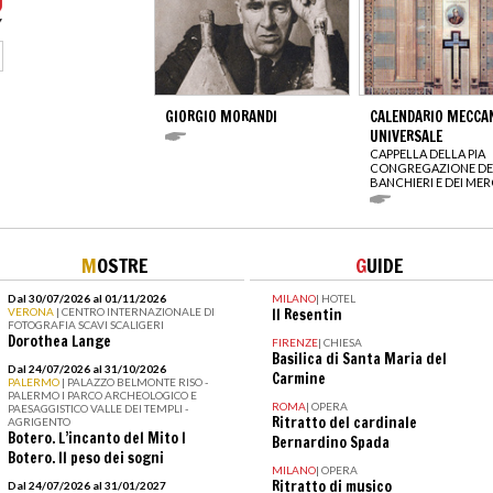
GIORGIO MORANDI
CALENDARIO MECCA
UNIVERSALE
CAPPELLA DELLA PIA
CONGREGAZIONE DE
BANCHIERI E DEI ME
M
OSTRE
G
UIDE
Dal 30/07/2026 al 01/11/2026
MILANO
|
HOTEL
VERONA
| CENTRO INTERNAZIONALE DI
Il Resentin
FOTOGRAFIA SCAVI SCALIGERI
Dorothea Lange
FIRENZE
|
CHIESA
Basilica di Santa Maria del
Dal 24/07/2026 al 31/10/2026
Carmine
PALERMO
| PALAZZO BELMONTE RISO -
PALERMO I PARCO ARCHEOLOGICO E
ROMA
|
OPERA
PAESAGGISTICO VALLE DEI TEMPLI -
Ritratto del cardinale
AGRIGENTO
Botero. L’incanto del Mito I
Bernardino Spada
Botero. Il peso dei sogni
MILANO
|
OPERA
Ritratto di musico
Dal 24/07/2026 al 31/01/2027