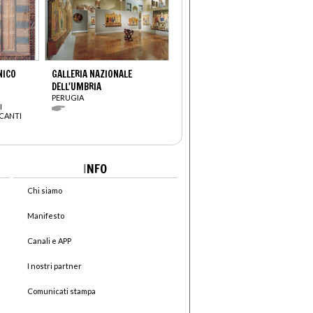
NICO
GALLERIA NAZIONALE
DELL'UMBRIA
PERUGIA
I
RCANTI
I
NFO
Chi siamo
Manifesto
Canali e APP
I nostri partner
Comunicati stampa