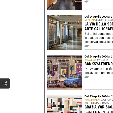
Dal 24 Aprile 2024 al 
VENEZIA
| MUSEO CO
LA VIA DELLA SC
ARTE CALLIGRAFI
Sei artisti contempora
in dialogo con docum
conservati dalla Bibli
Dal 24 Aprile 2024 al 
JESOLO
| JMUSEO
BANKSY&FRIENDS
Dal 24 aprile la città
del JMuseo una mostr
Dal 23 Aprile 2024 al 
MACERATA
| GABA.MC
ARTI DI MACERATA
GRAZIA VARISCO.
CONFERIMENTO DE