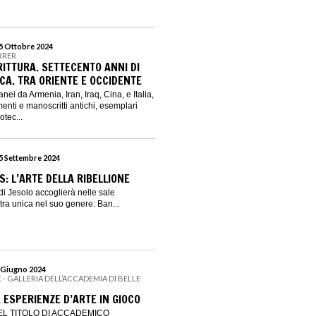
15 Ottobre 2024
RRER
RITTURA. SETTECENTO ANNI DI
CA. TRA ORIENTE E OCCIDENTE
nei da Armenia, Iran, Iraq, Cina, e Italia,
enti e manoscritti antichi, esemplari
otec...
15 Settembre 2024
: L’ARTE DELLA RIBELLIONE
 di Jesolo accoglierà nelle sale
a unica nel suo genere: Ban...
2 Giugno 2024
 - GALLERIA DELL’ACCADEMIA DI BELLE
 ESPERIENZE D’ARTE IN GIOCO
L TITOLO DI ACCADEMICO