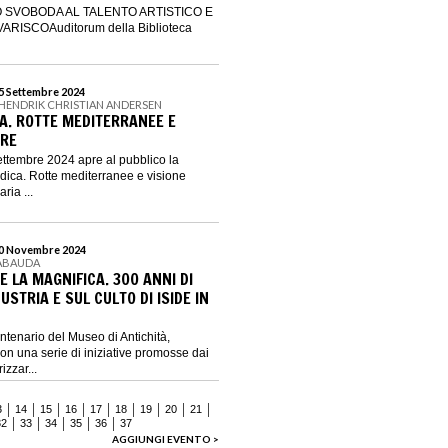
 SVOBODA AL TALENTO ARTISTICO E
RISCOAuditorum della Biblioteca
15 Settembre 2024
 HENDRIK CHRISTIAN ANDERSEN
A. ROTTE MEDITERRANEE E
ARE
settembre 2024 apre al pubblico la
ica. Rotte mediterranee e visione
ria ...
 10 Novembre 2024
SABAUDA
 LA MAGNIFICA. 300 ANNI DI
USTRIA E SUL CULTO DI ISIDE IN
centenario del Museo di Antichità,
on una serie di iniziative promosse dai
izzar...
3
14
15
16
17
18
19
20
21
32
33
34
35
36
37
AGGIUNGI EVENTO >