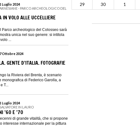
29
30
1
21 Luglio 2024
FARNESIANE - PARCO ARCHEOLOGICO DEL
 IN VOLO ALLE UCCELLIERE
l Parco archeologico del Colosseo sarà
ostra unica nel suo genere: si intitola
olo ...
27 Ottobre 2024
A. GENTE D’ITALIA. FOTOGRAFIE
lungo la Riviera del Brenta, è scenario
de monografica di Federico Garolla, a
e T...
21 Luglio 2024
 SALVATORE IN LAURO
I ’60 E ’70
cenni di grande vitalità, che si propone
vo interesse internazionale per la pittura