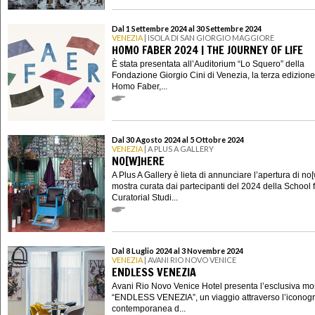
Dal 1 Settembre 2024 al 30 Settembre 2024
VENEZIA
| ISOLA DI SAN GIORGIO MAGGIORE
HOMO FABER 2024 | THE JOURNEY OF LIFE
È stata presentata all’Auditorium “Lo Squero” della
Fondazione Giorgio Cini di Venezia, la terza edizione
Homo Faber,...
Dal 30 Agosto 2024 al 5 Ottobre 2024
VENEZIA
| A PLUS A GALLERY
NO[W]HERE
A Plus A Gallery è lieta di annunciare l’apertura di no
mostra curata dai partecipanti del 2024 della School 
Curatorial Studi...
Dal 8 Luglio 2024 al 3 Novembre 2024
VENEZIA
| AVANI RIO NOVO VENICE
ENDLESS VENEZIA
Avani Rio Novo Venice Hotel presenta l’esclusiva mo
“ENDLESS VENEZIA”, un viaggio attraverso l’iconogr
contemporanea d...