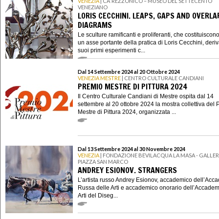
VENEZIA
| CA’ REZZONICO – MUSEO DEL SETTECENTO
VENEZIANO
LORIS CECCHINI. LEAPS, GAPS AND OVERLA
DIAGRAMS
Le sculture ramificanti e proliferanti, che costituiscon
un asse portante della pratica di Loris Cecchini, deri
suoi primi esperimenti c...
Dal 14 Settembre 2024 al 20 Ottobre 2024
VENEZIA MESTRE
| CENTRO CULTURALE CANDIANI
PREMIO MESTRE DI PITTURA 2024
Il Centro Culturale Candiani di Mestre ospita dal 14
settembre al 20 ottobre 2024 la mostra collettiva del
Mestre di Pittura 2024, organizzata ...
Dal 13 Settembre 2024 al 30 Novembre 2024
VENEZIA
| FONDAZIONE BEVILACQUA LA MASA - GALLERI
PIAZZA SAN MARCO
ANDREY ESIONOV. STRANGERS
L’artista russo Andrey Esionov, accademico dell’Acc
Russa delle Arti e accademico onorario dell’Accadem
Arti del Diseg...