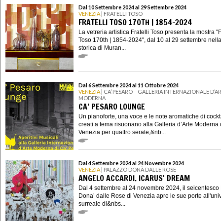
Dal 10 Settembre 2024 al 29 Settembre 2024
VENEZIA
| FRATELLI TOSO
FRATELLI TOSO 170TH | 1854-2024
La vetreria artistica Fratelli Toso presenta la mostra "F
Toso 170th | 1854-2024", dal 10 al 29 settembre nell
storica di Muran...
Dal 6 Settembre 2024 al 11 Ottobre 2024
VENEZIA
| CA’ PESARO – GALLERIA INTERNAZIONALE D’A
MODERNA
CA’ PESARO LOUNGE
Un pianoforte, una voce e le note aromatiche di cockt
creati a tema risuonano alla Galleria d’Arte Moderna 
Venezia per quattro serate,&nb...
Dal 4 Settembre 2024 al 24 Novembre 2024
VENEZIA
| PALAZZO DONÀ DALLE ROSE
ANGELO ACCARDI. ICARUS' DREAM
Dal 4 settembre al 24 novembre 2024, il seicentesco
Dona’ dalle Rose di Venezia apre le sue porte all'uni
surreale di&nbs...