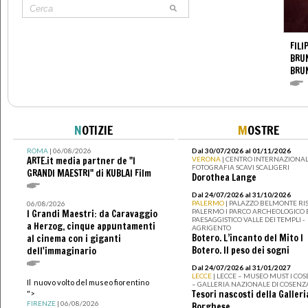
FILI
BRUN
BRU
N
OTIZIE
M
OSTRE
ROMA
| 06/08/2026
Dal 30/07/2026 al 01/11/2026
ARTE.it media partner de "I
VERONA
| CENTRO INTERNAZIONAL
FOTOGRAFIA SCAVI SCALIGERI
GRANDI MAESTRI" di KUBLAI Film
Dorothea Lange
Dal 24/07/2026 al 31/10/2026
PALERMO
| PALAZZO BELMONTE RIS
06/08/2026
PALERMO I PARCO ARCHEOLOGICO 
I Grandi Maestri: da Caravaggio
PAESAGGISTICO VALLE DEI TEMPLI -
a Herzog, cinque appuntamenti
AGRIGENTO
Botero. L’incanto del Mito I
al cinema con i giganti
Botero. Il peso dei sogni
dell'immaginario
Dal 24/07/2026 al 31/01/2027
LECCE
| LECCE – MUSEO MUST I CO
Il nuovo volto del museo fiorentino
– GALLERIA NAZIONALE DI COSENZ
Tesori nascosti della Galleri
">
FIRENZE
| 06/08/2026
Borghese