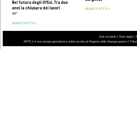
Nel futuro degli Uffizi. Tra due
anni la chiusura dei lavori
LEGGI TUTTO >
LEGGI TUTTO >
|
|
Dati societari
Note legali
ARTE.it è una testata giornalistica online iscritta al Registro della Stampa presso il Trib