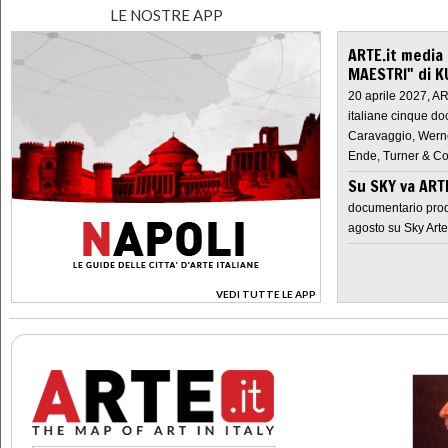
LE NOSTRE APP
ARTE.it media
MAESTRI" di K
20 aprile 2027, A
italiane cinque do
Caravaggio, Werne
Ende, Turner & Co
Su SKY va AR
documentario prod
agosto su Sky Arte
VEDI TUTTE LE APP
>