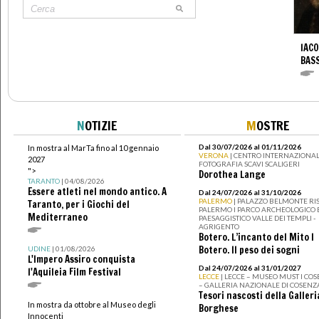
IACO
BAS
N
OTIZIE
M
OSTRE
Dal 30/07/2026 al 01/11/2026
In mostra al MarTa fino al 10 gennaio
VERONA
| CENTRO INTERNAZIONAL
2027
FOTOGRAFIA SCAVI SCALIGERI
">
Dorothea Lange
TARANTO
| 04/08/2026
Essere atleti nel mondo antico. A
Dal 24/07/2026 al 31/10/2026
PALERMO
| PALAZZO BELMONTE RIS
Taranto, per i Giochi del
PALERMO I PARCO ARCHEOLOGICO 
Mediterraneo
PAESAGGISTICO VALLE DEI TEMPLI -
AGRIGENTO
Botero. L’incanto del Mito I
Botero. Il peso dei sogni
UDINE
| 01/08/2026
L'Impero Assiro conquista
Dal 24/07/2026 al 31/01/2027
l'Aquileia Film Festival
LECCE
| LECCE – MUSEO MUST I CO
– GALLERIA NAZIONALE DI COSENZ
Tesori nascosti della Galleri
In mostra da ottobre al Museo degli
Borghese
Innocenti