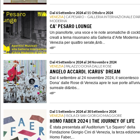
Dal 6 Settembre 2024 al 11 Ottobre 2024
VENEZIA
| CA’ PESARO – GALLERIA INTERNAZIONALE D’A
MODERNA
CA’ PESARO LOUNGE
Un pianoforte, una voce e le note aromatiche di cockt
creati a tema risuonano alla Galleria d’Arte Moderna 
Venezia per quattro serate,&nb...
Dal 4 Settembre 2024 al 24 Novembre 2024
VENEZIA
| PALAZZO DONÀ DALLE ROSE
ANGELO ACCARDI. ICARUS' DREAM
Dal 4 settembre al 24 novembre 2024, il seicentesco
Dona’ dalle Rose di Venezia apre le sue porte all'uni
surreale di&nbs...
Dal 1 Settembre 2024 al 30 Settembre 2024
VENEZIA
| ISOLA DI SAN GIORGIO MAGGIORE
HOMO FABER 2024 | THE JOURNEY OF LIFE
È stata presentata all’Auditorium “Lo Squero” della
Fondazione Giorgio Cini di Venezia, la terza edizione
Homo Faber,...