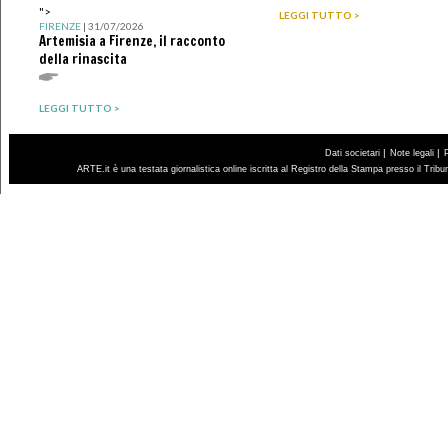
">
LEGGI TUTTO >
FIRENZE
| 31/07/2026
Artemisia a Firenze, il racconto
della rinascita
LEGGI TUTTO >
|
|
Dati societari
Note legali
ARTE.it è una testata giornalistica online iscritta al Registro della Stampa presso il Trib