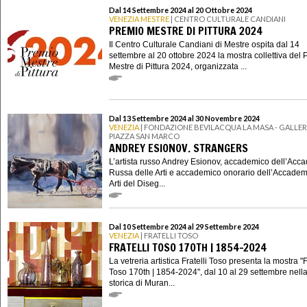
Dal 14 Settembre 2024 al 20 Ottobre 2024
VENEZIA MESTRE
| CENTRO CULTURALE CANDIANI
PREMIO MESTRE DI PITTURA 2024
Il Centro Culturale Candiani di Mestre ospita dal 14
settembre al 20 ottobre 2024 la mostra collettiva del
Mestre di Pittura 2024, organizzata ...
Dal 13 Settembre 2024 al 30 Novembre 2024
VENEZIA
| FONDAZIONE BEVILACQUA LA MASA - GALLERI
PIAZZA SAN MARCO
ANDREY ESIONOV. STRANGERS
L’artista russo Andrey Esionov, accademico dell’Acc
Russa delle Arti e accademico onorario dell’Accadem
Arti del Diseg...
Dal 10 Settembre 2024 al 29 Settembre 2024
VENEZIA
| FRATELLI TOSO
FRATELLI TOSO 170TH | 1854-2024
La vetreria artistica Fratelli Toso presenta la mostra "F
Toso 170th | 1854-2024", dal 10 al 29 settembre nell
storica di Muran...