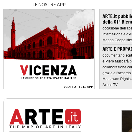
LE NOSTRE APP
ARTE.it pubbli
della 61ª Bien
occasione dell'ape
Internazionale d'A
Mappa Geopolitica
ARTE E PROPAG
documentario scrit
e Piero Muscarà pe
collaborazione con
grazie all'accordo 
Mediawan Rights c
Axess TV.
VEDI TUTTE LE APP
>