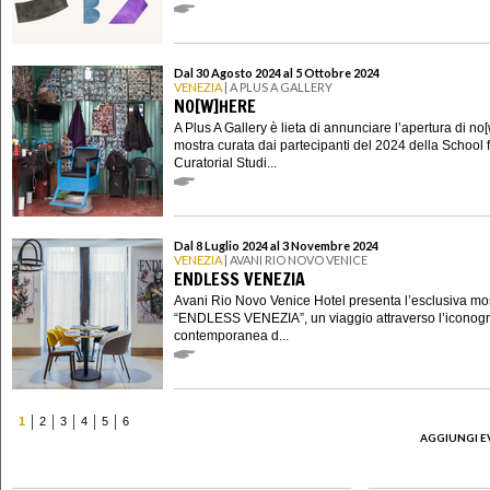
Dal 30 Agosto 2024 al 5 Ottobre 2024
VENEZIA
| A PLUS A GALLERY
NO[W]HERE
A Plus A Gallery è lieta di annunciare l’apertura di no
mostra curata dai partecipanti del 2024 della School 
Curatorial Studi...
Dal 8 Luglio 2024 al 3 Novembre 2024
VENEZIA
| AVANI RIO NOVO VENICE
ENDLESS VENEZIA
Avani Rio Novo Venice Hotel presenta l’esclusiva mo
“ENDLESS VENEZIA”, un viaggio attraverso l’iconogr
contemporanea d...
1
2
3
4
5
6
AGGIUNGI E