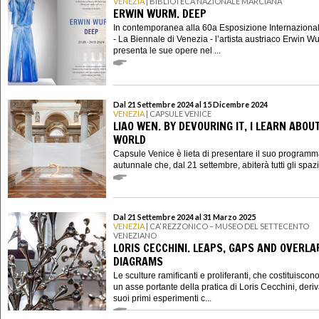
VENEZIA
| BIBLIOTECA NAZIONALE MARCIANA
ERWIN WURM. DEEP
In contemporanea alla 60a Esposizione Internazional
- La Biennale di Venezia - l’artista austriaco Erwin W
presenta le sue opere nel ...
Dal 21 Settembre 2024 al 15 Dicembre 2024
VENEZIA
| CAPSULE VENICE
LIAO WEN. BY DEVOURING IT, I LEARN ABOU
WORLD
Capsule Venice è lieta di presentare il suo program
autunnale che, dal 21 settembre, abiterà tutti gli spazi 
Dal 21 Settembre 2024 al 31 Marzo 2025
VENEZIA
| CA’ REZZONICO – MUSEO DEL SETTECENTO
VENEZIANO
LORIS CECCHINI. LEAPS, GAPS AND OVERLA
DIAGRAMS
Le sculture ramificanti e proliferanti, che costituiscon
un asse portante della pratica di Loris Cecchini, deri
suoi primi esperimenti c...